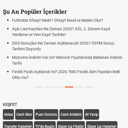
Şu An Popüler İçerikler
Futbolda Ofsayt Nedir? Ofsayt Nasıl ve Neden Olur?
Açık Lise Kayıtları Ne Zaman 2026? AÖL 2. Dönem Kayıt
Yenileme ve Yeni Kayıt Tarihleri
DGS Sonuçları Ne Zaman Açıklanacak 2026? ÖSYM Sonuç
Tarihini Duyurdu
Motorine İndirim Var mı? Motorin Fiyatlarında Beklenen İndirim
Tarihi
Fındık Fiyatı Açıklandı mı? 2026 TMO Fındık Alım Fiyatları Belli
Oldu mu?
KEŞFET
iddaa
Canlı Skor
Puan Durumu
Canlı Anlatım
At Yarışı
Transfer Haberleri
TV'de Bugün
Süper Lig Fikstür
Süper Lig Haberleri