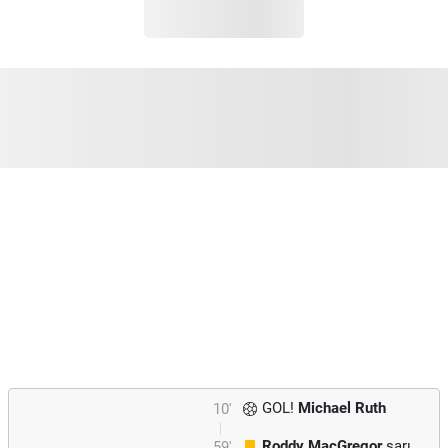
GOL!
Michael Ruth
10'
Roddy MacGregor
sarı
59'