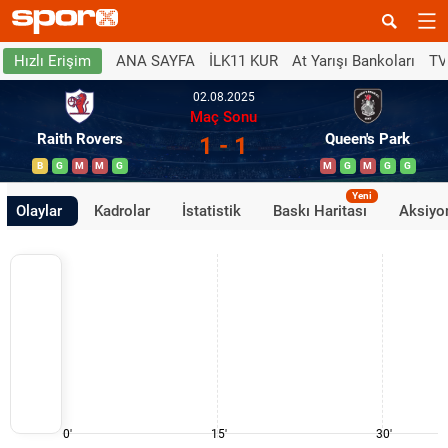
ANA SAYFA
İLK11 KUR
At Yarışı Bankoları
TV
Hızlı Erişim
02.08.2025
Maç Sonu
Raith Rovers
Queen's Park
1 - 1
B
G
M
M
G
M
G
M
G
G
Yeni
Olaylar
Kadrolar
İstatistik
Baskı Haritası
Aksiyon
0'
15'
30'