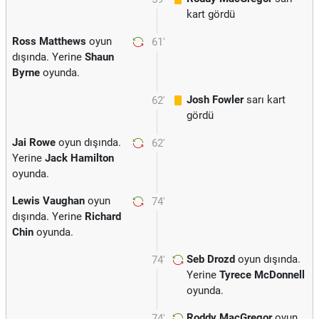
kart gördü
Ross Matthews
oyun
61'
dışında. Yerine
Shaun
Byrne
oyunda.
Josh Fowler
sarı kart
62'
gördü
Jai Rowe
oyun dışında.
62'
Yerine
Jack Hamilton
oyunda.
Lewis Vaughan
oyun
74'
dışında. Yerine
Richard
Chin
oyunda.
Seb Drozd
oyun dışında.
74'
Yerine
Tyrece McDonnell
oyunda.
Roddy MacGregor
oyun
74'