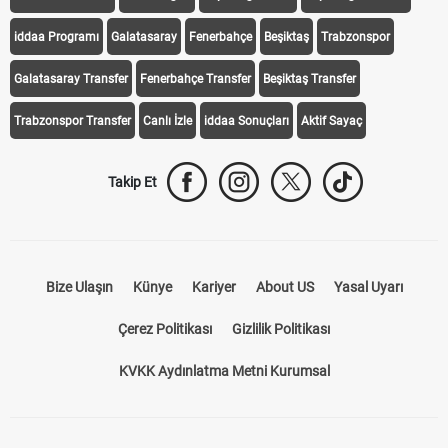
iddaa Programı
Galatasaray
Fenerbahçe
Beşiktaş
Trabzonspor
Galatasaray Transfer
Fenerbahçe Transfer
Beşiktaş Transfer
Trabzonspor Transfer
Canlı İzle
iddaa Sonuçları
Aktif Sayaç
Takip Et
Bize Ulaşın
Künye
Kariyer
About US
Yasal Uyarı
Çerez Politikası
Gizlilik Politikası
KVKK Aydınlatma Metni Kurumsal