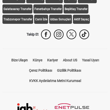
Galatasaray Transfer
Fenerbahçe Transfer
Beşiktaş Transfer
Trabzonspor Transfer
Canlı İzle
iddaa Sonuçları
Aktif Sayaç
Takip Et
Bize Ulaşın
Künye
Kariyer
About US
Yasal Uyarı
Çerez Politikası
Gizlilik Politikası
KVKK Aydınlatma Metni Kurumsal