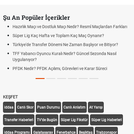
Şu An Popüler İçerikler
Hazırlık Maçı ve Dostluk Maçı Nedir? Resmî Maçlardan Farkları
Süper Lig Kaç Hafta ve Toplam Kaç Maç Oynanır?
Türkiye'de Transfer Dönemi Ne Zaman Başlıyor ve Bitiyor?
TFF Yabancı Oyuncu Kuralı Nedir? Güncel Sezonda Nasıl
Uygulanıyor?
PFDK Nedir? PFDK Açılımı, Görevleri ve Karar Süreci
KEŞFET
iddaa
Canlı Skor
Puan Durumu
Canlı Anlatım
At Yarışı
Transfer Haberleri
TV'de Bugün
Süper Lig Fikstür
Süper Lig Haberleri
iddaa Programı
Galatasaray
Fenerbahçe
Beşiktaş
Trabzonspor