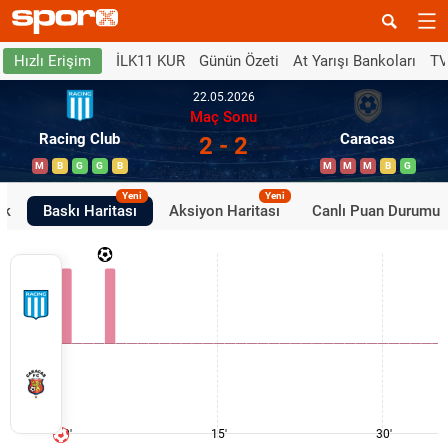
İLK11 KUR
Günün Özeti
At Yarışı Bankoları
TV
Hızlı Erişim
22.05.2026
Maç Sonu
Racing Club
Caracas
2 - 2
M
B
G
G
B
M
M
M
B
G
Yeni
Yeni
ik
Baskı Haritası
Aksiyon Haritası
Canlı Puan Durumu
0'
15'
30'