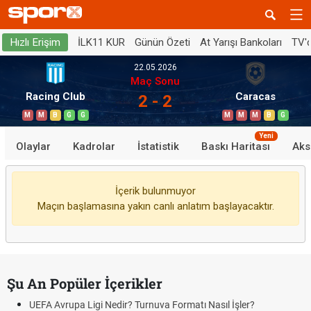
İLK11 KUR
Günün Özeti
At Yarışı Bankoları
TV'
Hızlı Erişim
22.05.2026
Maç Sonu
Racing Club
Caracas
2 - 2
M
M
B
G
G
M
M
M
B
G
Yeni
Olaylar
Kadrolar
İstatistik
Baskı Haritası
Aks
İçerik bulunmuyor
Maçın başlamasına yakın canlı anlatım başlayacaktır.
Şu An Popüler İçerikler
UEFA Avrupa Ligi Nedir? Turnuva Formatı Nasıl İşler?