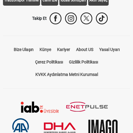
Trabzonspor Transfer
Canlı İzle
iddaa Sonuçları
Aktif Sayaç
Takip Et
Bize Ulaşın
Künye
Kariyer
About US
Yasal Uyarı
Çerez Politikası
Gizlilik Politikası
KVKK Aydınlatma Metni Kurumsal