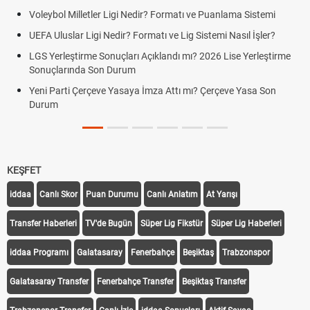
Voleybol Milletler Ligi Nedir? Formatı ve Puanlama Sistemi
UEFA Uluslar Ligi Nedir? Formatı ve Lig Sistemi Nasıl İşler?
LGS Yerleştirme Sonuçları Açıklandı mı? 2026 Lise Yerleştirme
Sonuçlarında Son Durum
Yeni Parti Çerçeve Yasaya İmza Attı mı? Çerçeve Yasa Son
Durum
KEŞFET
iddaa
Canlı Skor
Puan Durumu
Canlı Anlatım
At Yarışı
Transfer Haberleri
TV'de Bugün
Süper Lig Fikstür
Süper Lig Haberleri
iddaa Programı
Galatasaray
Fenerbahçe
Beşiktaş
Trabzonspor
Galatasaray Transfer
Fenerbahçe Transfer
Beşiktaş Transfer