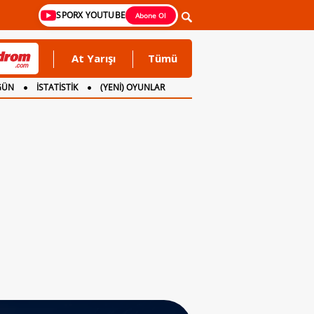
SPORX YOUTUBE
Abone Ol
At Yarışı
Tümü
GÜN
İSTATİSTİK
(YENİ) OYUNLAR