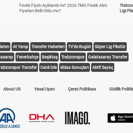
Fındık Fiyatı Açıklandı mı? 2026 TMO Fındık Alım
Trabzo
Fiyatları Belli Oldu mu?
Ligi Pla
latım
At Yarışı
Transfer Haberleri
TV'de Bugün
Süper Lig Fikstür
tasaray
Fenerbahçe
Beşiktaş
Trabzonspor
Galatasaray Transfer
rabzonspor Transfer
Canlı İzle
iddaa Sonuçları
Aktif Sayaç
About US
Yasal Uyarı
Çerez Politikası
Gizlilik Politi