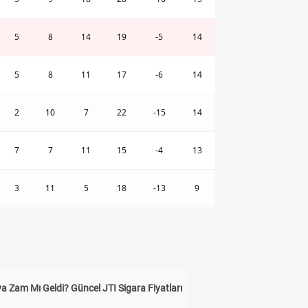
5
8
14
19
-5
14
5
8
11
17
-6
14
2
10
7
22
-15
14
7
7
11
15
-4
13
3
11
5
18
-13
9
a Zam Mı Geldi? Güncel JTI Sigara Fiyatları