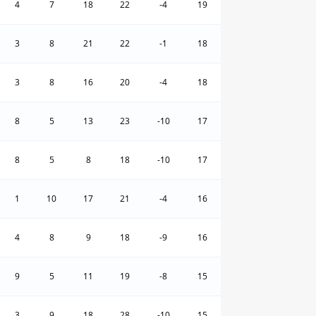
4
7
18
22
-4
19
3
8
21
22
-1
18
3
8
16
20
-4
18
8
5
13
23
-10
17
8
5
8
18
-10
17
1
10
17
21
-4
16
4
8
9
18
-9
16
9
5
11
19
-8
15
3
9
18
28
-10
15