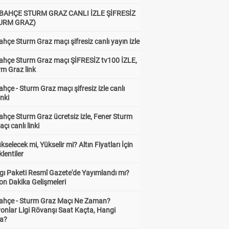
BAHÇE STURM GRAZ CANLI İZLE ŞİFRESİZ
TURM GRAZ)
hçe Sturm Graz maçı şifresiz canlı yayın izle
ahçe Sturm Graz maçı ŞİFRESİZ tv100 İZLE,
rm Graz link
hçe - Sturm Graz maçı şifresiz izle canlı
inki
hçe Sturm Graz ücretsiz izle, Fener Sturm
çı canlı linki
ükselecek mi, Yükselir mi? Altın Fiyatları İçin
lentiler
gı Paketi Resmî Gazete'de Yayımlandı mı?
on Dakika Gelişmeleri
ahçe - Sturm Graz Maçı Ne Zaman?
onlar Ligi Rövanşı Saat Kaçta, Hangi
a?