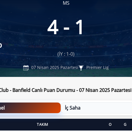
MS
4 - 1
b
(İY : 1-0)
07 Nisan 2025 Pazartesi
Premier Lig
Club - Banfield Canlı Puan Durumu - 07 Nisan 2025 Pazartesi
el
İç Saha
TAKIM
O
G