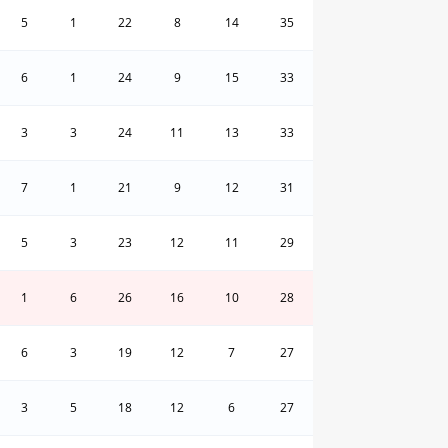
5
1
22
8
14
35
6
1
24
9
15
33
3
3
24
11
13
33
7
1
21
9
12
31
5
3
23
12
11
29
1
6
26
16
10
28
6
3
19
12
7
27
3
5
18
12
6
27