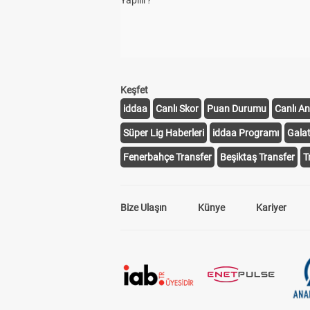
Yapılır?
Keşfet
iddaa
Canlı Skor
Puan Durumu
Canlı An
Süper Lig Haberleri
iddaa Programı
Gala
Fenerbahçe Transfer
Beşiktaş Transfer
T
Bize Ulaşın
Künye
Kariyer