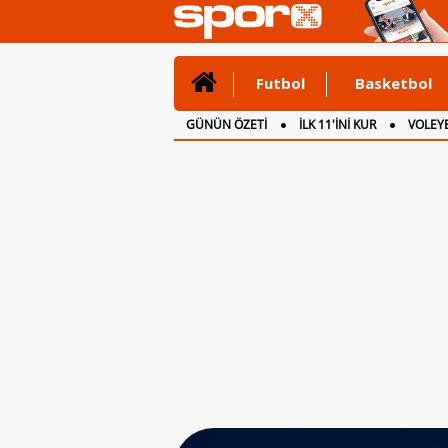
Futbol
Basketbol
GÜNÜN ÖZETİ
İLK 11'İNİ KUR
VOLEYB
CANLI ANLATIM
İNGİLTERE