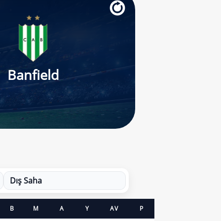
Banfield
Dış Saha
B
M
A
Y
AV
P