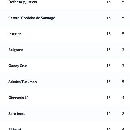
Defensa y Justicia
16
5
Central Cordoba de Santiago
16
5
Instituto
16
5
Belgrano
16
3
Godoy Cruz
16
3
Atletico Tucuman
16
5
Gimnasia LP
16
4
Sarmiento
16
2
Aldosivi
16
4