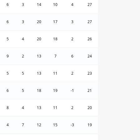
6
3
14
10
4
27
6
3
20
17
3
27
5
4
20
18
2
26
9
2
13
7
6
24
5
5
13
11
2
23
6
5
18
19
-1
21
8
4
13
11
2
20
4
7
12
15
-3
19