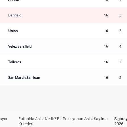
Banfield
16
3
Union
16
3
Velez Sarsfield
16
4
Talleres
16
2
San Martin San Juan
16
2
yayın
Futbolda Asist Nedir? Bir Pozisyonun Asist Sayılma
Sigaray
Kriterleri
2026