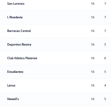
San Lorenzo
16
7
I. Rivadavia
16
7
Barracas Central
16
7
Deportivo Riestra
16
5
Club Atletico Platense
16
6
Estudiantes
16
5
Lanus
16
4
Newell's
16
5