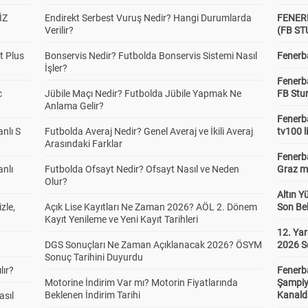
İZ
Endirekt Serbest Vuruş Nedir? Hangi Durumlarda
FENER
Verilir?
(FB S
t Plus
Bonservis Nedir? Futbolda Bonservis Sistemi Nasıl
Fenerba
İşler?
Fenerb
c
Jübile Maçı Nedir? Futbolda Jübile Yapmak Ne
FB Stu
Anlama Gelir?
Fenerba
anlı S
Futbolda Averaj Nedir? Genel Averaj ve İkili Averaj
tv100 l
Arasındaki Farklar
Fenerba
anlı
Futbolda Ofsayt Nedir? Ofsayt Nasıl ve Neden
Graz ma
Olur?
Altın Y
zle,
Açık Lise Kayıtları Ne Zaman 2026? AÖL 2. Dönem
Son Bek
Kayıt Yenileme ve Yeni Kayıt Tarihleri
12. Yar
DGS Sonuçları Ne Zaman Açıklanacak 2026? ÖSYM
2026 S
Sonuç Tarihini Duyurdu
lır?
Fenerb
Motorine İndirim Var mı? Motorin Fiyatlarında
Şampiy
Beklenen İndirim Tarihi
Kanald
asıl