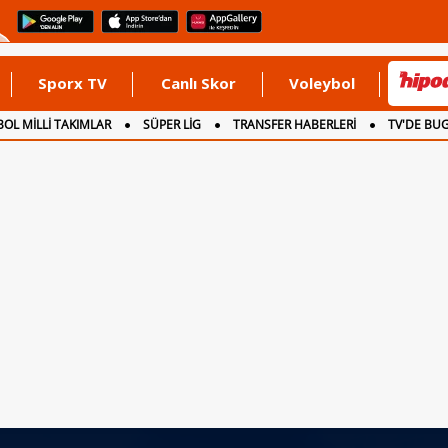
Sporx TV
Canlı Skor
Voleybol
OL MİLLİ TAKIMLAR
SÜPER LİG
TRANSFER HABERLERİ
TV'DE BU