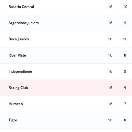
Rosario Central
16
10
Argentinos Juniors
16
9
Boca Juniors
16
10
River Plate
16
8
Independiente
16
8
Racing Club
16
9
Huracan
16
7
Tigre
16
8