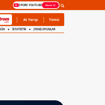
SPORX YOUTUBE
Abone Ol
At Yarışı
Tümü
GÜN
İSTATİSTİK
(YENİ) OYUNLAR