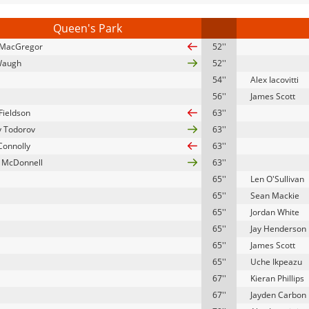
Queen's Park
 MacGregor
52''
Waugh
52''
54''
Alex Iacovitti
56''
James Scott
Fieldson
63''
y Todorov
63''
Connolly
63''
 McDonnell
63''
65''
Len O'Sullivan
65''
Sean Mackie
65''
Jordan White
65''
Jay Henderson
65''
James Scott
65''
Uche Ikpeazu
67''
Kieran Phillips
67''
Jayden Carbon