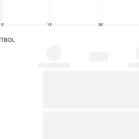
0'
15'
30'
UTBOL