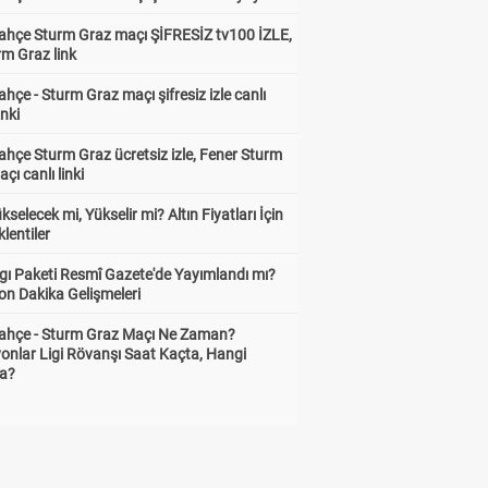
ahçe Sturm Graz maçı ŞİFRESİZ tv100 İZLE,
rm Graz link
hçe - Sturm Graz maçı şifresiz izle canlı
inki
hçe Sturm Graz ücretsiz izle, Fener Sturm
çı canlı linki
ükselecek mi, Yükselir mi? Altın Fiyatları İçin
lentiler
gı Paketi Resmî Gazete'de Yayımlandı mı?
on Dakika Gelişmeleri
ahçe - Sturm Graz Maçı Ne Zaman?
onlar Ligi Rövanşı Saat Kaçta, Hangi
a?