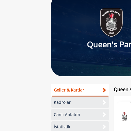
Queen's Pa
Queen's
Goller & Kartlar
Kadrolar
Canlı Anlatım
İstatistik