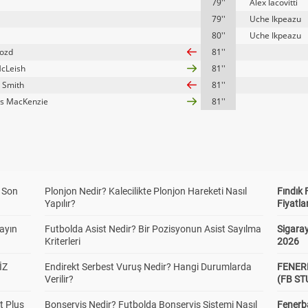
79''
Alex Iacovitti
79''
Uche Ikpeazu
80''
Uche Ikpeazu
ozd
81''
cLeish
81''
 Smith
81''
s MacKenzie
81''
a Son
Plonjon Nedir? Kalecilikte Plonjon Hareketi Nasıl
Fındık 
Yapılır?
Fiyatla
yayın
Futbolda Asist Nedir? Bir Pozisyonun Asist Sayılma
Sigaray
Kriterleri
2026
İZ
Endirekt Serbest Vuruş Nedir? Hangi Durumlarda
FENER
Verilir?
(FB S
t Plus
Bonservis Nedir? Futbolda Bonservis Sistemi Nasıl
Fenerba