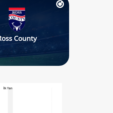
Ross County
İlk Yarı