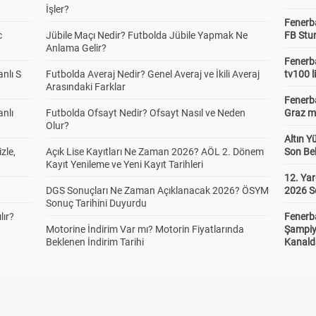
İşler?
Fenerb
c
Jübile Maçı Nedir? Futbolda Jübile Yapmak Ne
FB Stu
Anlama Gelir?
Fenerba
anlı S
Futbolda Averaj Nedir? Genel Averaj ve İkili Averaj
tv100 l
Arasındaki Farklar
Fenerba
anlı
Futbolda Ofsayt Nedir? Ofsayt Nasıl ve Neden
Graz ma
Olur?
Altın Y
zle,
Açık Lise Kayıtları Ne Zaman 2026? AÖL 2. Dönem
Son Bek
Kayıt Yenileme ve Yeni Kayıt Tarihleri
12. Yar
DGS Sonuçları Ne Zaman Açıklanacak 2026? ÖSYM
2026 S
Sonuç Tarihini Duyurdu
lır?
Fenerb
Motorine İndirim Var mı? Motorin Fiyatlarında
Şampiy
Beklenen İndirim Tarihi
Kanald