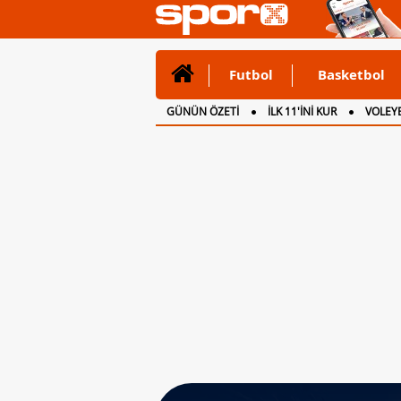
Futbol
Basketbol
GÜNÜN ÖZETİ
İLK 11'İNİ KUR
VOLEYB
CANLI ANLATIM
İNGİLTERE