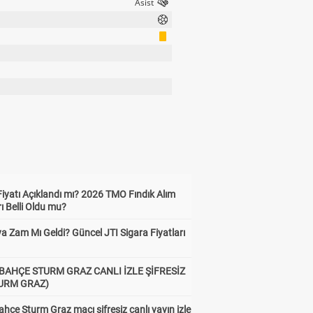
Fiyatı Açıklandı mı? 2026 TMO Fındık Alım
rı Belli Oldu mu?
a Zam Mı Geldi? Güncel JTI Sigara Fiyatları
BAHÇE STURM GRAZ CANLI İZLE ŞİFRESİZ
TURM GRAZ)
hçe Sturm Graz maçı şifresiz canlı yayın izle