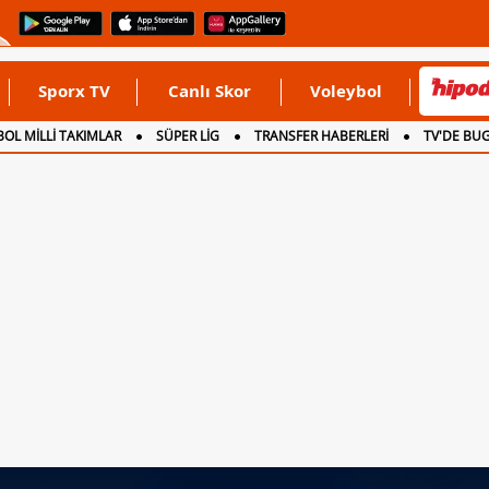
Sporx TV
Canlı Skor
Voleybol
OL MİLLİ TAKIMLAR
SÜPER LİG
TRANSFER HABERLERİ
TV'DE BU