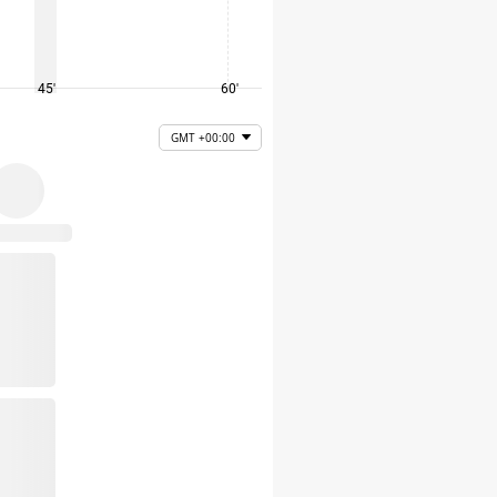
45'
60'
75'
GMT +00:00