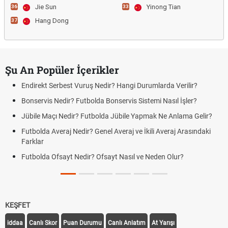
Jie Sun
Yinong Tian
36
33
Hang Dong
37
Şu An Popüler İçerikler
Endirekt Serbest Vuruş Nedir? Hangi Durumlarda Verilir?
Bonservis Nedir? Futbolda Bonservis Sistemi Nasıl İşler?
Jübile Maçı Nedir? Futbolda Jübile Yapmak Ne Anlama Gelir?
Futbolda Averaj Nedir? Genel Averaj ve İkili Averaj Arasındaki
Farklar
Futbolda Ofsayt Nedir? Ofsayt Nasıl ve Neden Olur?
KEŞFET
iddaa
Canlı Skor
Puan Durumu
Canlı Anlatım
At Yarışı