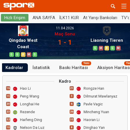
ANA SAYFA
İLK11 KUR
At Yarışı Bankoları
TV'
Hızlı Erişim
11.04.2026
Maç Sonu
Qingdao West
Liaoning Tieren
1 - 1
Coast
G
M
B
G
M
G
G
B
M
G
Yeni
Ye
Kadrolar
İstatistik
Baskı Haritası
Aksiyon Haritas
Kadro
Hao Li
Rongze Han
16
21
Peng Wang
Dilmurat Mawlanyaz
15
5
Longhai He
Pavle Vagic
20
6
Rezende
Mincheng Yuan
23
26
Haifeng Ding
Haoran Li
32
35
Nelson Da Luz
Dinghao Yan
10
8