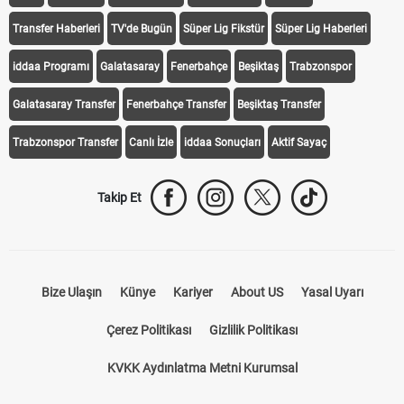
Transfer Haberleri
TV'de Bugün
Süper Lig Fikstür
Süper Lig Haberleri
iddaa Programı
Galatasaray
Fenerbahçe
Beşiktaş
Trabzonspor
Galatasaray Transfer
Fenerbahçe Transfer
Beşiktaş Transfer
Trabzonspor Transfer
Canlı İzle
iddaa Sonuçları
Aktif Sayaç
Takip Et
Bize Ulaşın
Künye
Kariyer
About US
Yasal Uyarı
Çerez Politikası
Gizlilik Politikası
KVKK Aydınlatma Metni Kurumsal