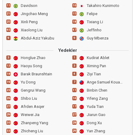
Davidson
Takahiro Kunimoto
11
10
Jingchao Meng
Felipe
21
15
Xinli Peng
Tixiang Li
25
18
Xiaolong Liu
Jeffinho
45
47
Abdul-Aziz Yakubu
Guy Mbenza
9
9
Yedekler
Honglue Zhao
Kudirat Ablet
3
1
Haoyu Song
Ximing Pan
13
3
Barak Braunshtain
Ziyi Tian
18
4
Yu Dong
Ange Samuel Kouame
19
7
Gengrui Wang
Binbin Chen
22
11
Shibo Liu
Yifeng Zang
26
14
Afrden Asqer
Yuda Tian
27
17
Weiwei Jia
Jiarun Gao
29
27
Zhanpeng Yang
Dong Xu
30
28
Zhicheng Liu
Yan Zhang
33
29