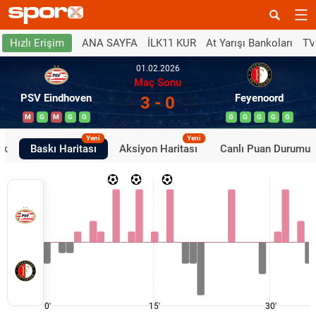
ANA SAYFA
İLK11 KUR
At Yarışı Bankoları
TV
Hızlı Erişim
01.02.2026
Maç Sonu
PSV Eindhoven
Feyenoord
3 - 0
M
G
M
G
G
G
G
G
G
G
Yeni
Yeni
ik
Baskı Haritası
Aksiyon Haritası
Canlı Puan Durumu
0'
15'
30'