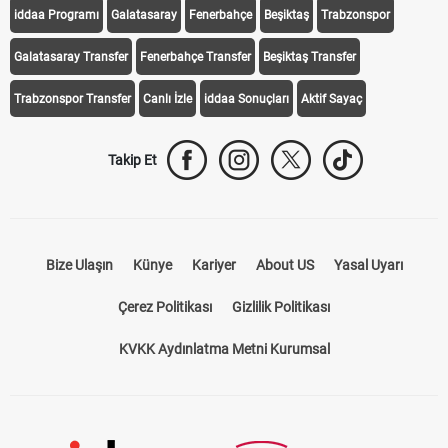
iddaa Programı
Galatasaray
Fenerbahçe
Beşiktaş
Trabzonspor
Galatasaray Transfer
Fenerbahçe Transfer
Beşiktaş Transfer
Trabzonspor Transfer
Canlı İzle
iddaa Sonuçları
Aktif Sayaç
Takip Et
Bize Ulaşın
Künye
Kariyer
About US
Yasal Uyarı
Çerez Politikası
Gizlilik Politikası
KVKK Aydınlatma Metni Kurumsal