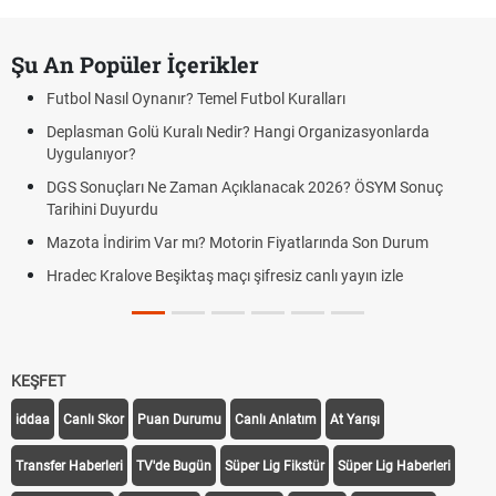
Şu An Popüler İçerikler
Futbol Nasıl Oynanır? Temel Futbol Kuralları
Deplasman Golü Kuralı Nedir? Hangi Organizasyonlarda
Uygulanıyor?
DGS Sonuçları Ne Zaman Açıklanacak 2026? ÖSYM Sonuç
Tarihini Duyurdu
Mazota İndirim Var mı? Motorin Fiyatlarında Son Durum
Hradec Kralove Beşiktaş maçı şifresiz canlı yayın izle
KEŞFET
iddaa
Canlı Skor
Puan Durumu
Canlı Anlatım
At Yarışı
Transfer Haberleri
TV'de Bugün
Süper Lig Fikstür
Süper Lig Haberleri