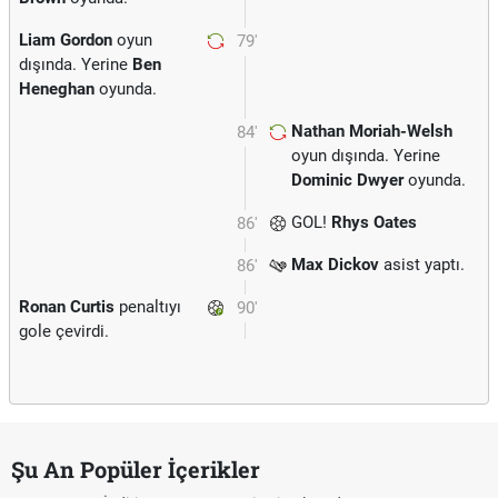
Liam Gordon
oyun
79'
dışında. Yerine
Ben
Heneghan
oyunda.
Nathan Moriah-Welsh
84'
oyun dışında. Yerine
Dominic Dwyer
oyunda.
GOL!
Rhys Oates
86'
Max Dickov
asist yaptı.
86'
Ronan Curtis
penaltıyı
90'
gole çevirdi.
Şu An Popüler İçerikler