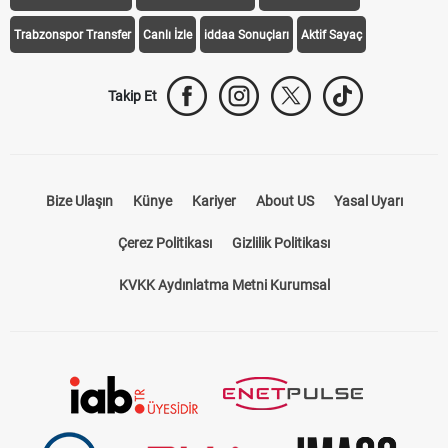
Trabzonspor Transfer
Canlı İzle
iddaa Sonuçları
Aktif Sayaç
Takip Et
Bize Ulaşın
Künye
Kariyer
About US
Yasal Uyarı
Çerez Politikası
Gizlilik Politikası
KVKK Aydınlatma Metni Kurumsal