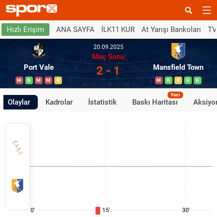
ANA SAYFA
İLK11 KUR
At Yarışı Bankoları
TV
Hızlı Erişim
20.09.2025
Maç Sonu
Port Vale
Mansfield Town
2 - 1
M
G
M
M
B
M
G
B
G
G
Yeni
Olaylar
Kadrolar
İstatistik
Baskı Haritası
Aksiyon
0'
15'
30'