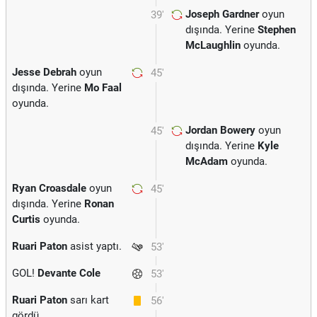
Joseph Gardner
oyun
39'
dışında. Yerine
Stephen
McLaughlin
oyunda.
Jesse Debrah
oyun
45'
dışında. Yerine
Mo Faal
oyunda.
Jordan Bowery
oyun
45'
dışında. Yerine
Kyle
McAdam
oyunda.
Ryan Croasdale
oyun
45'
dışında. Yerine
Ronan
Curtis
oyunda.
Ruari Paton
asist yaptı.
53'
GOL!
Devante Cole
53'
Ruari Paton
sarı kart
56'
gördü