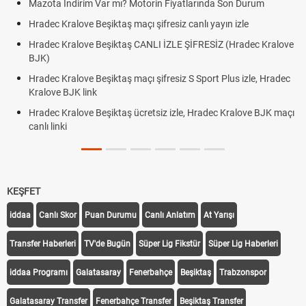
Mazota İndirim Var mı? Motorin Fiyatlarında Son Durum
Hradec Kralove Beşiktaş maçı şifresiz canlı yayın izle
Hradec Kralove Beşiktaş CANLI İZLE ŞİFRESİZ (Hradec Kralove
BJK)
Hradec Kralove Beşiktaş maçı şifresiz S Sport Plus izle, Hradec
Kralove BJK link
Hradec Kralove Beşiktaş ücretsiz izle, Hradec Kralove BJK maçı
canlı linki
KEŞFET
iddaa
Canlı Skor
Puan Durumu
Canlı Anlatım
At Yarışı
Transfer Haberleri
TV'de Bugün
Süper Lig Fikstür
Süper Lig Haberleri
iddaa Programı
Galatasaray
Fenerbahçe
Beşiktaş
Trabzonspor
Galatasaray Transfer
Fenerbahçe Transfer
Beşiktaş Transfer