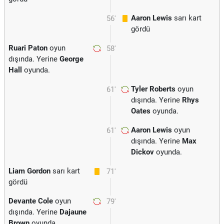
Aaron Lewis
sarı kart
56'
gördü
Ruari Paton
oyun
58'
dışında. Yerine
George
Hall
oyunda.
Tyler Roberts
oyun
61'
dışında. Yerine
Rhys
Oates
oyunda.
Aaron Lewis
oyun
61'
dışında. Yerine
Max
Dickov
oyunda.
Liam Gordon
sarı kart
71'
gördü
Devante Cole
oyun
79'
dışında. Yerine
Dajaune
Brown
oyunda.