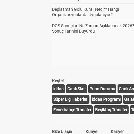
Deplasman Golü Kuralı Nedir? Hangi
Organizasyonlarda Uygulanıyor?
DGS Sonuçları Ne Zaman Açıklanacak 2026
Sonuç Tarihini Duyurdu
Keşfet
iddaa
Canlı Skor
Puan Durumu
Canlı An
Süper Lig Haberleri
iddaa Programı
Gala
Fenerbahçe Transfer
Beşiktaş Transfer
T
Bize Ulaşın
Künye
Kariyer