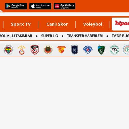
Sporx TV
Canlı Skor
Voleybol
OL MİLLİ TAKIMLAR
SÜPER LİG
TRANSFER HABERLERİ
TV'DE BU