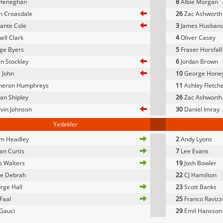
Heneghan
8
Albie Morgan
n Croasdale
26
Zac Ashworth
ante Cole
3
James Husban
ell Clark
4
Oliver Casey
ge Byers
5
Fraser Horsfall
n Stockley
6
Jordan Brown
 John
10
George Hone
eron Humphreys
11
Ashley Fletch
an Shipley
26
Zac Ashworth
vin Johnson
30
Daniel Imray
Yedekler
im Headley
2
Andy Lyons
n Curtis
7
Lee Evans
 Walters
19
Josh Bowler
se Debrah
22
CJ Hamilton
rge Hall
23
Scott Banks
Faal
25
Franco Ravizzo
Gauci
29
Emil Hansson