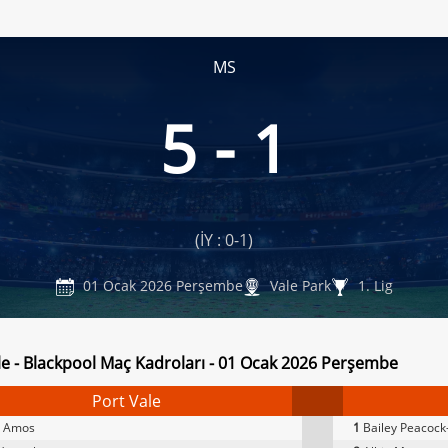
MS
5 - 1
(İY : 0-1)
01 Ocak 2026 Perşembe
Vale Park
1. Lig
le - Blackpool Maç Kadroları - 01 Ocak 2026 Perşembe
Port Vale
 Amos
1
Bailey Peacock-