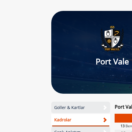
Port Vale
Port Va
Goller & Kartlar
Kadrolar
13
Ben