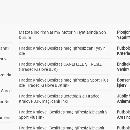
Mazota İndirim Var mı? Motorin Fiyatlarında Son
Plonjon
Durum
Yapılır
anır?
Hradec Kralove Beşiktaş maçı şifresiz canlı yayın
Futbold
izle
Kriterle
or ve
Hradec Kralove Beşiktaş CANLI İZLE ŞİFRESİZ
Endire
(Hradec Kralove BJK)
Verilir?
ezonda
Hradec Kralove Beşiktaş maçı şifresiz S Sport Plus
Bonserv
izle, Hradec Kralove BJK link
İşler?
 Süreci
Hradec Kralove Beşiktaş ücretsiz izle, Hradec
Jübile
Kralove BJK maçı canlı linki
Anlama
ar Ne
Hradec Kralove - Beşiktaş maçı şifresiz izle canlı S
Futbold
Sport Plus linki
Arasınd
amları
Hradec Kralove - Beşiktaş maçı şifresiz izle canlı
Futbol