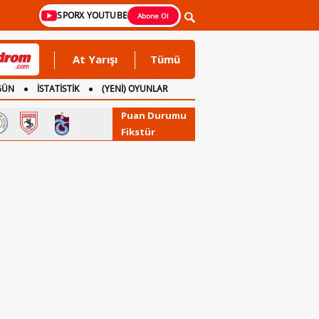
SPORX YOUTUBE
Abone Ol
At Yarışı
Tümü
GÜN
İSTATİSTİK
(YENİ) OYUNLAR
Puan Durumu
Fikstür