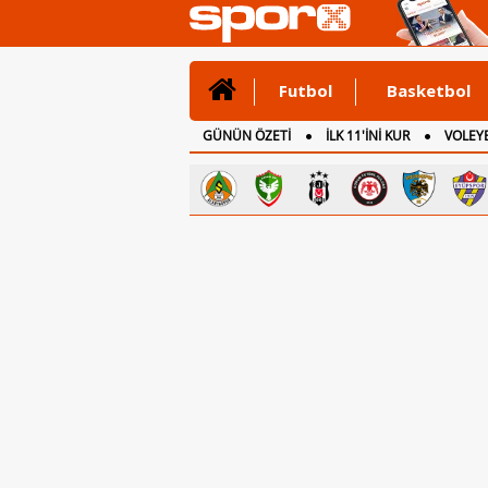
Futbol
Basketbol
GÜNÜN ÖZETİ
İLK 11'İNİ KUR
VOLEYB
CANLI ANLATIM
İNGİLTERE