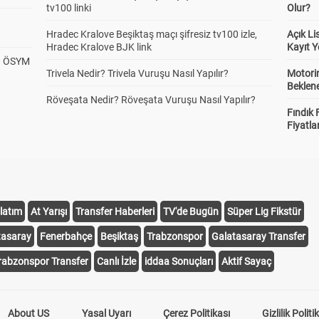
tv100 linki
Olur?
Hradec Kralove Beşiktaş maçı şifresiz tv100 izle,
Açık L
Hradec Kralove BJK link
Kayıt Y
? ÖSYM
Trivela Nedir? Trivela Vuruşu Nasıl Yapılır?
Motorin
Beklene
Röveşata Nedir? Röveşata Vuruşu Nasıl Yapılır?
Fındık 
Fiyatla
latım
At Yarışı
Transfer Haberleri
TV'de Bugün
Süper Lig Fikstür
tasaray
Fenerbahçe
Beşiktaş
Trabzonspor
Galatasaray Transfer
rabzonspor Transfer
Canlı İzle
iddaa Sonuçları
Aktif Sayaç
About US
Yasal Uyarı
Çerez Politikası
Gizlilik Politi