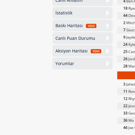
Canlı Anlatım
4
Ben 
18
Rya
İstatistik
44
Dev
2
Mitch
Baskı Haritası
YENİ
7
Geor
9
Jayde
Canlı Puan Durumu
24
Kyle
Aksiyon Haritası
25
Cam
YENİ
26
Jord
Yorumlar
28
Mar
3
Jahe
11
Rona
12
Rhys
22
Jes
33
Geo
36
Mo 
46
Joe 