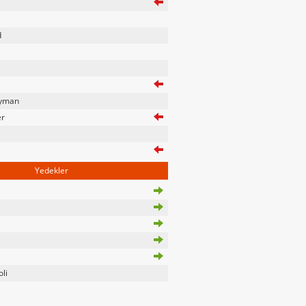
d
yman
er
Yedekler
li