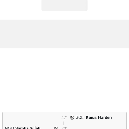
GOL!
Kaius Harden
47'
GOL!
Samba Sillah
70'