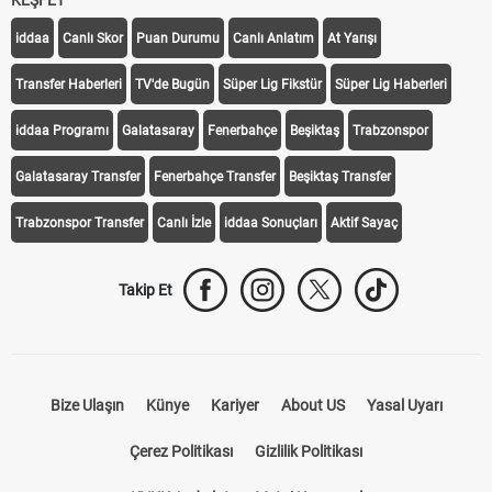
KEŞFET
iddaa
Canlı Skor
Puan Durumu
Canlı Anlatım
At Yarışı
Transfer Haberleri
TV'de Bugün
Süper Lig Fikstür
Süper Lig Haberleri
iddaa Programı
Galatasaray
Fenerbahçe
Beşiktaş
Trabzonspor
Galatasaray Transfer
Fenerbahçe Transfer
Beşiktaş Transfer
Trabzonspor Transfer
Canlı İzle
iddaa Sonuçları
Aktif Sayaç
Takip Et
Bize Ulaşın
Künye
Kariyer
About US
Yasal Uyarı
Çerez Politikası
Gizlilik Politikası