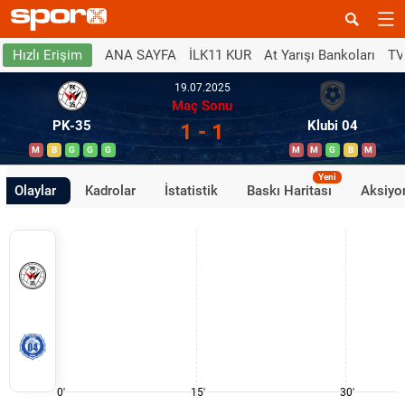
ANA SAYFA
İLK11 KUR
At Yarışı Bankoları
TV
Hızlı Erişim
19.07.2025
Maç Sonu
PK-35
Klubi 04
1 - 1
M
B
G
G
G
M
M
G
B
M
Yeni
Olaylar
Kadrolar
İstatistik
Baskı Haritası
Aksiyon
0'
15'
30'