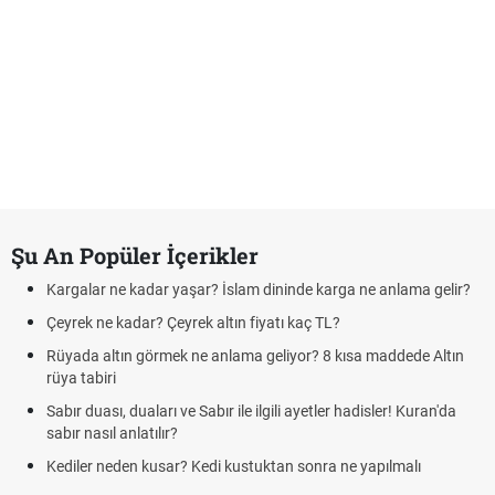
Şu An Popüler İçerikler
rgalar ne kadar yaşar? İslam dininde karga ne anlama gelir?
Futbo
yrek ne kadar? Çeyrek altın fiyatı kaç TL?
Krava
yada altın görmek ne anlama geliyor? 8 kısa maddede Altın
Cemr
ya tabiri
deme
bır duası, duaları ve Sabır ile ilgili ayetler hadisler! Kuran'da
Rüyad
bır nasıl anlatılır?
Evde ç
diler neden kusar? Kedi kustuktan sonra ne yapılmalı
tarifi