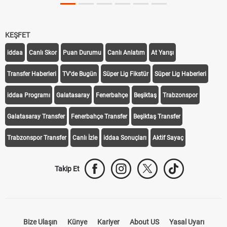
KEŞFET
iddaa
Canlı Skor
Puan Durumu
Canlı Anlatım
At Yarışı
Transfer Haberleri
TV'de Bugün
Süper Lig Fikstür
Süper Lig Haberleri
iddaa Programı
Galatasaray
Fenerbahçe
Beşiktaş
Trabzonspor
Galatasaray Transfer
Fenerbahçe Transfer
Beşiktaş Transfer
Trabzonspor Transfer
Canlı İzle
iddaa Sonuçları
Aktif Sayaç
Takip Et
Bize Ulaşın
Künye
Kariyer
About US
Yasal Uyarı