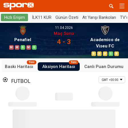
İLK11 KUR
Günün Özeti
At Yarışı Bankoları
TV'
Hızlı Erişim
11.04.2026
Maç Sonu
Penafiel
Academico de
4 - 3
Viseu FC
M
M
G
M
G
B
B
B
G
B
Yeni
Yeni
Baskı Haritası
Aksiyon Haritası
Canlı Puan Durumu
FUTBOL
GMT +00:00