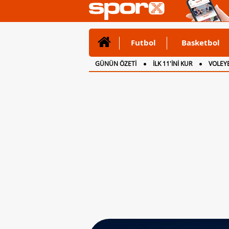
Futbol
Basketbol
GÜNÜN ÖZETİ
İLK 11'İNİ KUR
VOLEYB
CANLI ANLATIM
İNGİLTERE