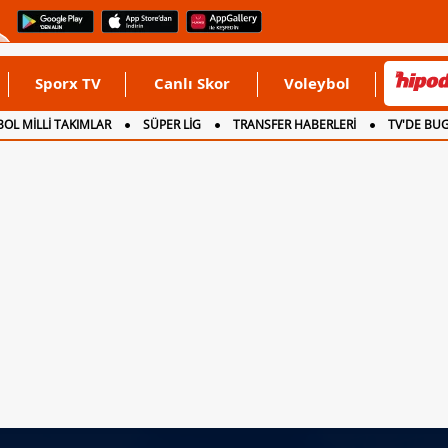
Sporx TV
Canlı Skor
Voleybol
OL MİLLİ TAKIMLAR
SÜPER LİG
TRANSFER HABERLERİ
TV'DE BU