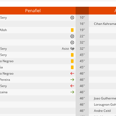
Penafiel
 Sery
10''
16''
Cihan Kahram
Alloh
19''
22''
32''
 Sery
32''
 Sery
45''
o Negrao
45''
Sa
45''
o Negrao
46''
Pereira
46''
 Sery
46''
lcaina
46''
46''
Joao Guilherm
46''
Lorougnon Goh
46''
Andre Ceitil