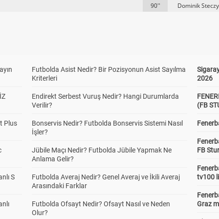
90''
Dominik Steczy
yayın
Futbolda Asist Nedir? Bir Pozisyonun Asist Sayılma
Sigaray
Kriterleri
2026
İZ
Endirekt Serbest Vuruş Nedir? Hangi Durumlarda
FENER
Verilir?
(FB S
t Plus
Bonservis Nedir? Futbolda Bonservis Sistemi Nasıl
Fenerba
İşler?
Fenerb
c
Jübile Maçı Nedir? Futbolda Jübile Yapmak Ne
FB Stu
Anlama Gelir?
Fenerba
anlı S
Futbolda Averaj Nedir? Genel Averaj ve İkili Averaj
tv100 l
Arasındaki Farklar
Fenerba
anlı
Futbolda Ofsayt Nedir? Ofsayt Nasıl ve Neden
Graz ma
Olur?