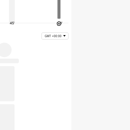
45'
60'
75'
GMT +00:00