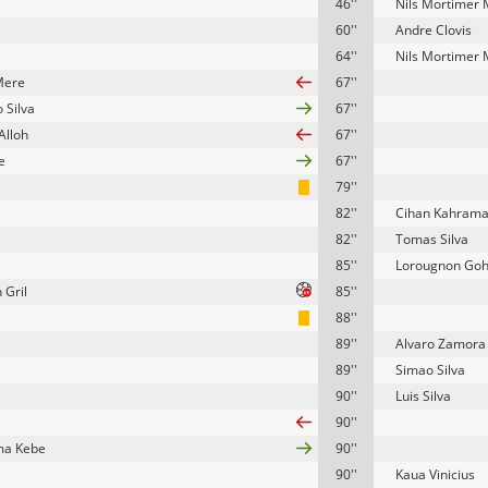
46''
Nils Mortimer
60''
Andre Clovis
64''
Nils Mortimer
Mere
67''
 Silva
67''
Alloh
67''
e
67''
79''
82''
Cihan Kahram
82''
Tomas Silva
85''
Lorougnon Goh
Gril
85''
88''
89''
Alvaro Zamora
89''
Simao Silva
90''
Luis Silva
90''
ma Kebe
90''
90''
Kaua Vinicius