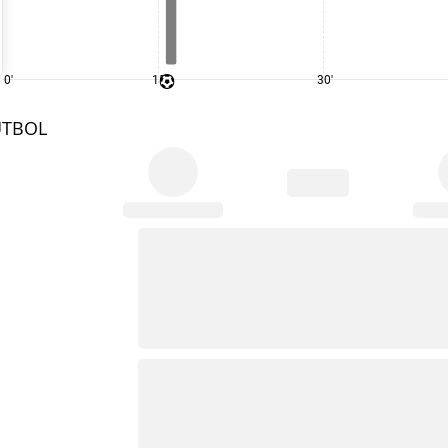
0'
15'
30'
UTBOL