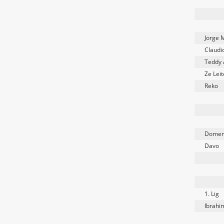
Jorge 
Claudio
Teddy 
Ze Leit
Reko
Domen 
Davo
1. Lig
Ibrahi