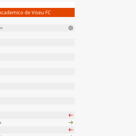
Academico de Viseu FC
an
e
i