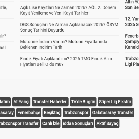
Altın Y
zle,
Açık Lise Kayıtları Ne Zaman 2026? AÖL 2. Dönem
Son Bek
Kayıt Yenileme ve Yeni Kayıt Tarihleri
12. Yar
DGS Sonuçları Ne Zaman Açıklanacak 2026? ÖSYM
2026 S
Sonuç Tarihini Duyurdu
lır?
Fenerb
Motorine İndirim Var mı? Motorin Fiyatlarında
Şampiy
Beklenen İndirim Tarihi
Kanald
asıl
Fındık Fiyatı Açıklandı mı? 2026 TMO Fındık Alım
Trabzo
Fiyatları Belli Oldu mu?
Ligi Pla
latım
At Yarışı
Transfer Haberleri
TV'de Bugün
Süper Lig Fikstür
tasaray
Fenerbahçe
Beşiktaş
Trabzonspor
Galatasaray Transfer
rabzonspor Transfer
Canlı İzle
iddaa Sonuçları
Aktif Sayaç