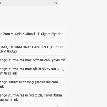
k
a Zam Mı Geldi? Güncel JTI Sigara Fiyatları
BAHÇE STURM GRAZ CANLI İZLE ŞİFRESİZ
TURM GRAZ)
hçe Sturm Graz maçı şifresiz canlı yayın izle
ahçe Sturm Graz maçı ŞİFRESİZ tv100 İZLE,
rm Graz link
hçe - Sturm Graz maçı şifresiz izle canlı
inki
hçe Sturm Graz ücretsiz izle, Fener Sturm
çı canlı linki