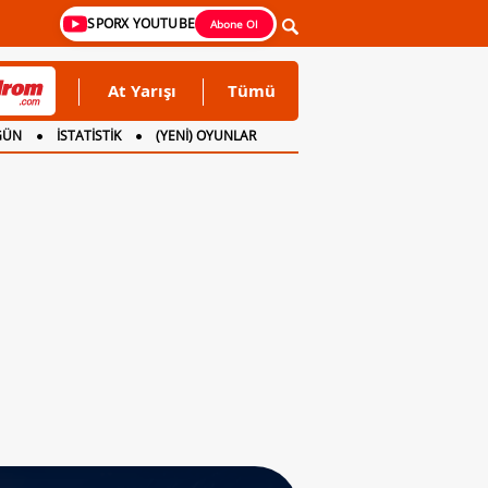
SPORX YOUTUBE
Abone Ol
At Yarışı
Tümü
GÜN
İSTATİSTİK
(YENİ) OYUNLAR