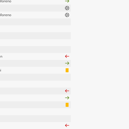
 Moreno
 Moreno
an
i