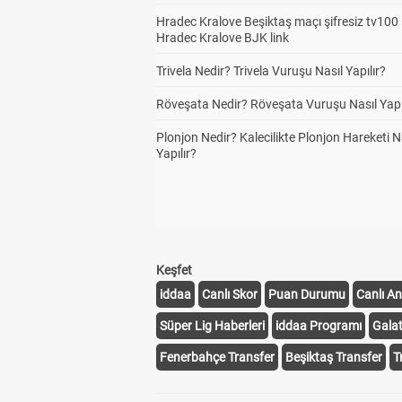
Hradec Kralove Beşiktaş maçı şifresiz tv100 i
Hradec Kralove BJK link
Trivela Nedir? Trivela Vuruşu Nasıl Yapılır?
Röveşata Nedir? Röveşata Vuruşu Nasıl Yapı
Plonjon Nedir? Kalecilikte Plonjon Hareketi N
Yapılır?
Keşfet
iddaa
Canlı Skor
Puan Durumu
Canlı An
Süper Lig Haberleri
iddaa Programı
Gala
Fenerbahçe Transfer
Beşiktaş Transfer
T