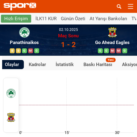
İLK11 KUR
Günün Özeti
At Yarışı Bankoları
TV
Hızlı Erişim
02.10.2025
Maç Sonu
Panathinaikos
Go Ahead Eagles
1 - 2
B
B
G
M
G
G
G
M
M
G
Yeni
Olaylar
Kadrolar
İstatistik
Baskı Haritası
Aksiyon
0'
15'
30'