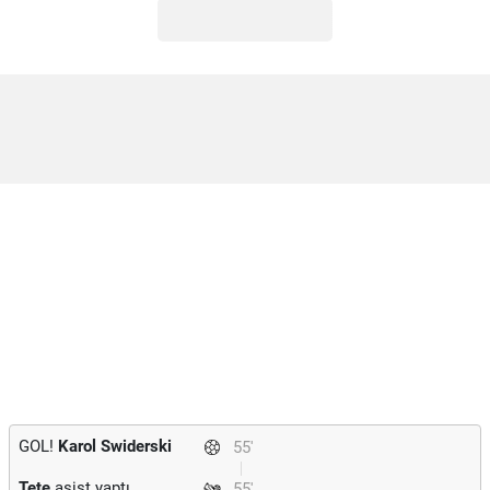
GOL!
Karol Swiderski
55'
Tete
asist yaptı.
55'