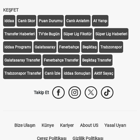
KEŞFET
iddaa
Canlı Skor
Puan Durumu
Canlı Anlatım
At Yarışı
Transfer Haberleri
TV'de Bugün
Süper Lig Fikstür
Süper Lig Haberleri
iddaa Programı
Galatasaray
Fenerbahçe
Beşiktaş
Trabzonspor
Galatasaray Transfer
Fenerbahçe Transfer
Beşiktaş Transfer
Trabzonspor Transfer
Canlı İzle
iddaa Sonuçları
Aktif Sayaç
Takip Et
Bize Ulaşın
Künye
Kariyer
About US
Yasal Uyarı