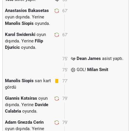
Anastasios Bakasetas
67'
oyun dışında. Yerine
Manolis Siopis
oyunda.
Karol Swiderski
oyun
67'
dışında. Yerine
Filip
Djuricic
oyunda.
Dean James
asist yaptı.
75'
GOL!
Milan Smit
75'
Manolis Siopis
sarı kart
77'
gördü
Giannis Kotsiras
oyun
79'
dışında. Yerine
Davide
Calabria
oyunda.
Adam Gnezda Cerin
79'
oyun dışında. Yerine