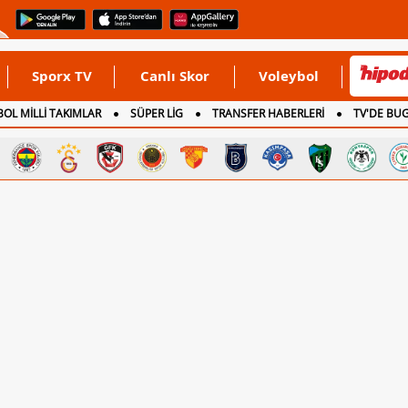
Sporx TV
Canlı Skor
Voleybol
OL MİLLİ TAKIMLAR
SÜPER LİG
TRANSFER HABERLERİ
TV'DE BU