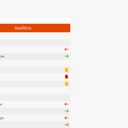
Avellino
gne
no
gio