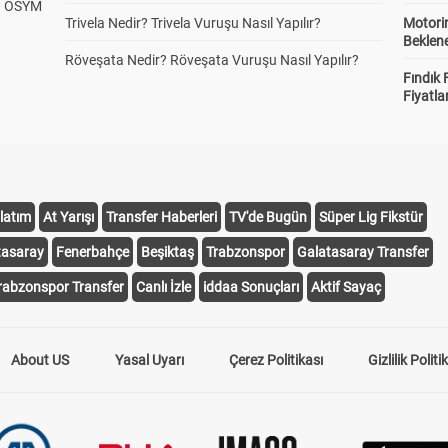
? ÖSYM
Trivela Nedir? Trivela Vuruşu Nasıl Yapılır?
Motorin
Beklene
Röveşata Nedir? Röveşata Vuruşu Nasıl Yapılır?
Fındık 
Fiyatla
latım
At Yarışı
Transfer Haberleri
TV'de Bugün
Süper Lig Fikstür
tasaray
Fenerbahçe
Beşiktaş
Trabzonspor
Galatasaray Transfer
rabzonspor Transfer
Canlı İzle
iddaa Sonuçları
Aktif Sayaç
About US
Yasal Uyarı
Çerez Politikası
Gizlilik Politi