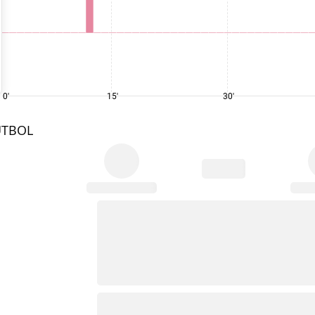
0'
15'
30'
UTBOL