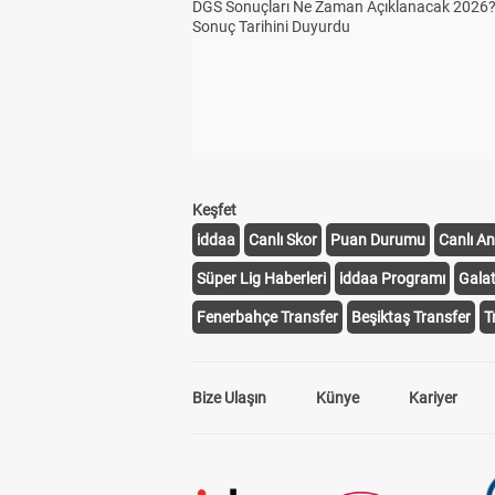
DGS Sonuçları Ne Zaman Açıklanacak 2026
Sonuç Tarihini Duyurdu
Keşfet
iddaa
Canlı Skor
Puan Durumu
Canlı An
Süper Lig Haberleri
iddaa Programı
Gala
Fenerbahçe Transfer
Beşiktaş Transfer
T
Bize Ulaşın
Künye
Kariyer