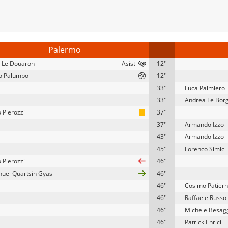
Palermo
 Le Douaron
12''
o Palumbo
12''
33''
Luca Palmiero
33''
Andrea Le Bor
 Pierozzi
37''
37''
Armando Izzo
43''
Armando Izzo
45''
Lorenco Simic
 Pierozzi
46''
el Quartsin Gyasi
46''
46''
Cosimo Patier
46''
Raffaele Russo
46''
Michele Besag
46''
Patrick Enrici