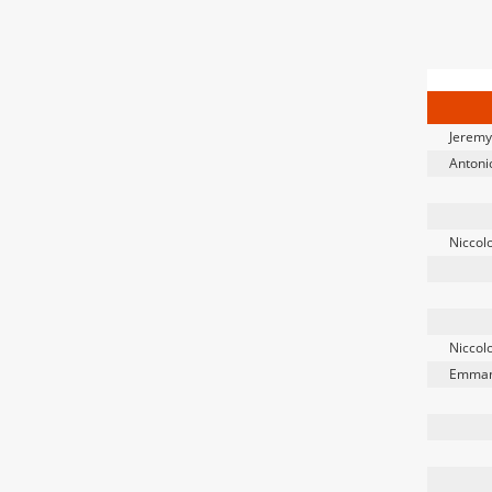
Jeremy
Antoni
Niccolo
Niccolo
Emmanu