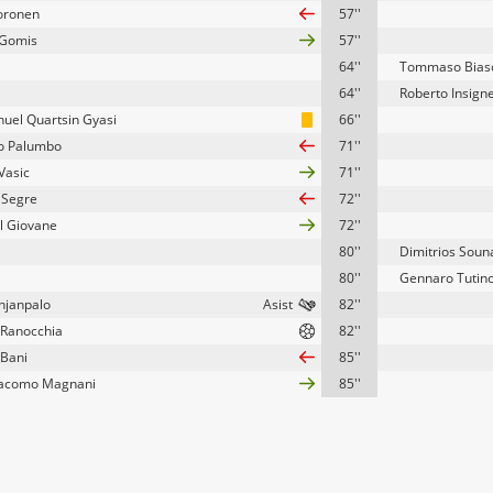
Joronen
57''
 Gomis
57''
64''
Tommaso Bias
64''
Roberto Insign
el Quartsin Gyasi
66''
o Palumbo
71''
Vasic
71''
 Segre
72''
 Giovane
72''
80''
Dimitrios Soun
80''
Gennaro Tutin
ohjanpalo
82''
o Ranocchia
82''
 Bani
85''
iacomo Magnani
85''