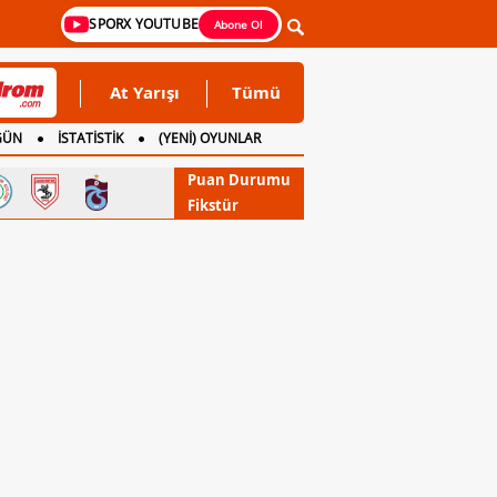
SPORX YOUTUBE
Abone Ol
At Yarışı
Tümü
GÜN
İSTATİSTİK
(YENİ) OYUNLAR
Puan Durumu
Fikstür