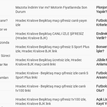
Mazota İndirim Var mı? Motorin Fiyatlarında Son
Plonjon
Durum
Yapılır
anır?
Hradec Kralove Beşiktaş maçı şifresiz canlı yayın
Futbold
izle
Kriterle
or ve
Hradec Kralove Beşiktaş CANLI İZLE ŞİFRESİZ
Endire
(Hradec Kralove BJK)
Verilir?
ezonda
Hradec Kralove Beşiktaş maçı şifresiz S Sport Plus
Bonserv
izle, Hradec Kralove BJK link
İşler?
 Süreci
Hradec Kralove Beşiktaş ücretsiz izle, Hradec
Jübile
Kralove BJK maçı canlı linki
Anlama
ar Ne
Hradec Kralove - Beşiktaş maçı şifresiz izle canlı S
Futbold
Sport Plus linki
Arasınd
amları
Hradec Kralove - Beşiktaş maçı şifresiz izle canlı
Futbol
tv100 linki
Olur?
Hradec Kralove Beşiktaş maçı şifresiz tv100 izle,
Açık L
Hradec Kralove BJK link
Kayıt Y