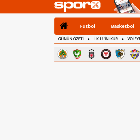
Futbol
Basketbol
GÜNÜN ÖZETİ
İLK 11'İNİ KUR
VOLEYB
CANLI ANLATIM
İNGİLTERE