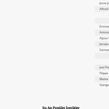
Jesse 
Alfred
Emmanu
Antoni
Aljosa 
Jacopo
Samuel
Joel P
Filipp
Mattia
Giang
Şu An Popüler İçerikler