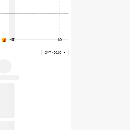
45'
60'
75'
GMT +00:00