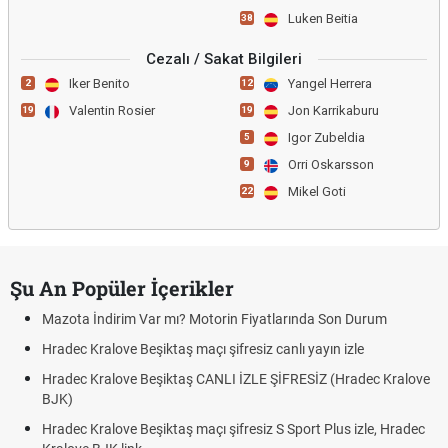
Luken Beitia
38
Cezalı / Sakat Bilgileri
Iker Benito
Yangel Herrera
2
12
Valentin Rosier
Jon Karrikaburu
19
19
Igor Zubeldia
5
Orri Oskarsson
9
Mikel Goti
22
Şu An Popüler İçerikler
Mazota İndirim Var mı? Motorin Fiyatlarında Son Durum
Hradec Kralove Beşiktaş maçı şifresiz canlı yayın izle
Hradec Kralove Beşiktaş CANLI İZLE ŞİFRESİZ (Hradec Kralove
BJK)
Hradec Kralove Beşiktaş maçı şifresiz S Sport Plus izle, Hradec