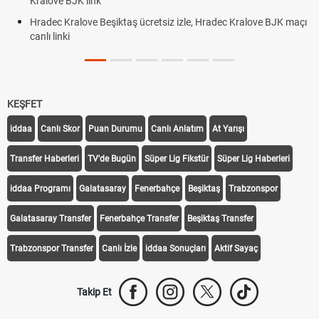
Kralove BJK link
Hradec Kralove Beşiktaş ücretsiz izle, Hradec Kralove BJK maçı
canlı linki
KEŞFET
iddaa
Canlı Skor
Puan Durumu
Canlı Anlatım
At Yarışı
Transfer Haberleri
TV'de Bugün
Süper Lig Fikstür
Süper Lig Haberleri
iddaa Programı
Galatasaray
Fenerbahçe
Beşiktaş
Trabzonspor
Galatasaray Transfer
Fenerbahçe Transfer
Beşiktaş Transfer
Trabzonspor Transfer
Canlı İzle
iddaa Sonuçları
Aktif Sayaç
Takip Et