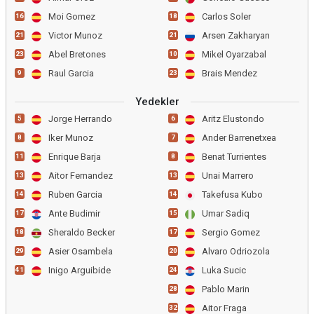
Moi Gomez
Carlos Soler
16
18
Victor Munoz
Arsen Zakharyan
21
21
Abel Bretones
Mikel Oyarzabal
23
10
Raul Garcia
Brais Mendez
9
23
Yedekler
Jorge Herrando
Aritz Elustondo
5
6
Iker Munoz
Ander Barrenetxea
8
7
Enrique Barja
Benat Turrientes
11
8
Aitor Fernandez
Unai Marrero
13
13
Ruben Garcia
Takefusa Kubo
14
14
Ante Budimir
Umar Sadiq
17
15
Sheraldo Becker
Sergio Gomez
18
17
Asier Osambela
Alvaro Odriozola
29
20
Inigo Arguibide
Luka Sucic
41
24
Pablo Marin
28
Aitor Fraga
32