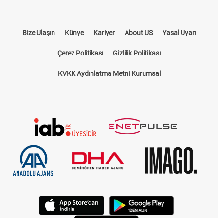
Bize Ulaşın
Künye
Kariyer
About US
Yasal Uyarı
Çerez Politikası
Gizlilik Politikası
KVKK Aydınlatma Metni Kurumsal