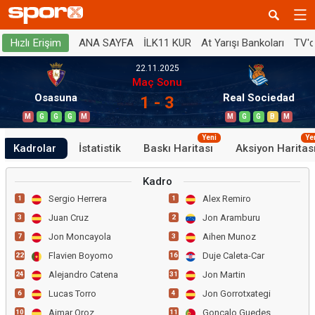
ANA SAYFA
İLK11 KUR
At Yarışı Bankoları
TV'
Hızlı Erişim
22.11.2025
Maç Sonu
Osasuna
Real Sociedad
1 - 3
M
G
G
G
M
M
G
G
B
M
Yeni
Ye
Kadrolar
İstatistik
Baskı Haritası
Aksiyon Haritas
Kadro
Sergio Herrera
Alex Remiro
1
1
Juan Cruz
Jon Aramburu
3
2
Jon Moncayola
Aihen Munoz
7
3
Flavien Boyomo
Duje Caleta-Car
22
16
Alejandro Catena
Jon Martin
24
31
Lucas Torro
Jon Gorrotxategi
6
4
Aimar Oroz
Goncalo Guedes
10
11