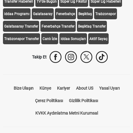
Transfer Haberleri
TV'de Bugün
Süper Lig Fikstür
Süper Lig Haberleri
iddaa Programı
Galatasaray
Fenerbahçe
Beşiktaş
Trabzonspor
Galatasaray Transfer
Fenerbahçe Transfer
Beşiktaş Transfer
Trabzonspor Transfer
Canlı İzle
iddaa Sonuçları
Aktif Sayaç
Takip Et
Bize Ulaşın
Künye
Kariyer
About US
Yasal Uyarı
Çerez Politikası
Gizlilik Politikası
KVKK Aydınlatma Metni Kurumsal