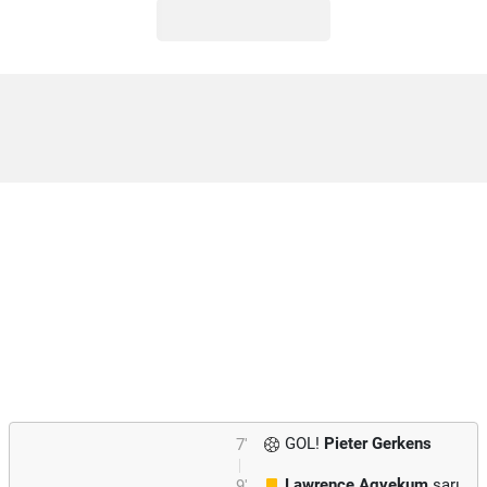
GOL!
Pieter Gerkens
7'
Lawrence Agyekum
sarı
9'