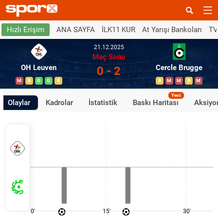
ANA SAYFA
İLK11 KUR
At Yarışı Bankoları
TV
Hızlı Erişim
21.12.2025
Maç Sonu
OH Leuven
Cercle Brugge
0 - 2
M
B
G
G
B
B
M
M
B
M
Yeni
Olaylar
Kadrolar
İstatistik
Baskı Haritası
Aksiyon
0'
15'
30'