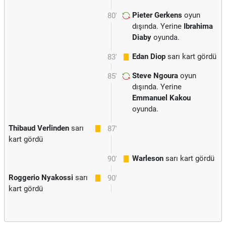
Pieter Gerkens
oyun
80'
dışında. Yerine
Ibrahima
Diaby
oyunda.
Edan Diop
sarı kart gördü
83'
Steve Ngoura
oyun
85'
dışında. Yerine
Emmanuel Kakou
oyunda.
Thibaud Verlinden
sarı
87'
kart gördü
Warleson
sarı kart gördü
90'
Roggerio Nyakossi
sarı
90'
kart gördü