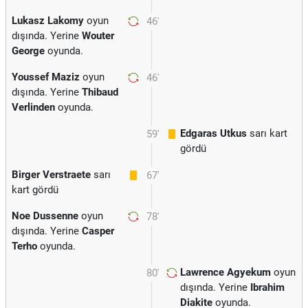
Lukasz Lakomy
oyun
46'
dışında. Yerine
Wouter
George
oyunda.
Youssef Maziz
oyun
46'
dışında. Yerine
Thibaud
Verlinden
oyunda.
Edgaras Utkus
sarı kart
59'
gördü
Birger Verstraete
sarı
67'
kart gördü
Noe Dussenne
oyun
78'
dışında. Yerine
Casper
Terho
oyunda.
Lawrence Agyekum
oyun
80'
dışında. Yerine
Ibrahim
Diakite
oyunda.