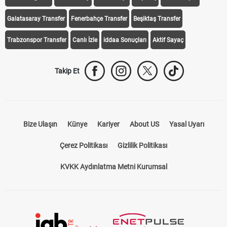
Galatasaray Transfer
Fenerbahçe Transfer
Beşiktaş Transfer
Trabzonspor Transfer
Canlı İzle
iddaa Sonuçları
Aktif Sayaç
Takip Et
Bize Ulaşın
Künye
Kariyer
About US
Yasal Uyarı
Çerez Politikası
Gizlilik Politikası
KVKK Aydınlatma Metni Kurumsal