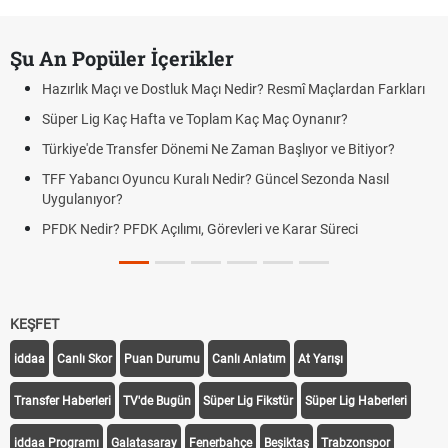
Şu An Popüler İçerikler
Hazırlık Maçı ve Dostluk Maçı Nedir? Resmî Maçlardan Farkları
Süper Lig Kaç Hafta ve Toplam Kaç Maç Oynanır?
Türkiye'de Transfer Dönemi Ne Zaman Başlıyor ve Bitiyor?
TFF Yabancı Oyuncu Kuralı Nedir? Güncel Sezonda Nasıl
Uygulanıyor?
PFDK Nedir? PFDK Açılımı, Görevleri ve Karar Süreci
KEŞFET
iddaa
Canlı Skor
Puan Durumu
Canlı Anlatım
At Yarışı
Transfer Haberleri
TV'de Bugün
Süper Lig Fikstür
Süper Lig Haberleri
iddaa Programı
Galatasaray
Fenerbahçe
Beşiktaş
Trabzonspor