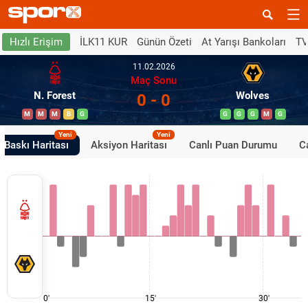
İLK11 KUR
Günün Özeti
At Yarışı Bankoları
TV
Hızlı Erişim
11.02.2026
Maç Sonu
N. Forest
Wolves
0 - 0
M
M
M
B
G
G
G
G
M
G
Yeni
Yeni
Baskı Haritası
Aksiyon Haritası
Canlı Puan Durumu
Ca
0'
15'
30'