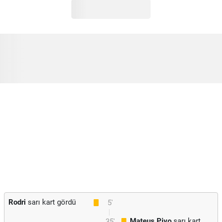
Rodri
sarı kart gördü
5'
Mateus Pivo
sarı kart
35'