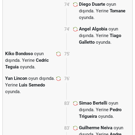
Diego Duarte
oyun
74'
dışında. Yerine
Tomane
oyunda.
Angel Algobia
oyun
74'
dışında. Yerine
Tiago
Galletto
oyunda.
Kiko Bondoso
oyun
75'
dışında. Yerine
Cedric
Teguia
oyunda.
Yan Lincon
oyun dışında.
76'
Yerine
Luis Semedo
oyunda.
Simao Bertelli
oyun
83'
dışında. Yerine
Pedro
Trigueira
oyunda.
Guilherme Neiva
oyun
83'
dışında. Yerine
Andre