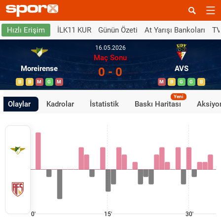
İLK11 KUR
Günün Özeti
At Yarışı Bankoları
TV
Hızlı Erişim
16.05.2026
Maç Sonu
Moreirense
AVS
0 - 0
B
B
M
G
M
M
B
G
G
B
Yeni
Olaylar
Kadrolar
İstatistik
Baskı Haritası
Aksiyon
0'
15'
30'