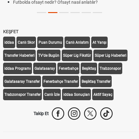
Futbolda ofsayt nedir? Ofsayt nasıl anlatılır?
KEŞFET
iddaa
Canlı Skor
Puan Durumu
Canlı Anlatım
At Yarışı
Transfer Haberleri
TV'de Bugün
Süper Lig Fikstür
Süper Lig Haberleri
iddaa Programı
Galatasaray
Fenerbahçe
Beşiktaş
Trabzonspor
Galatasaray Transfer
Fenerbahçe Transfer
Beşiktaş Transfer
Trabzonspor Transfer
Canlı İzle
iddaa Sonuçları
Aktif Sayaç
Takip Et