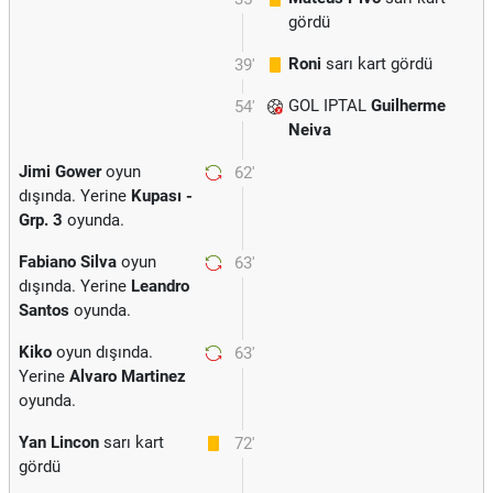
gördü
Roni
sarı kart gördü
39'
GOL IPTAL
Guilherme
54'
Neiva
Jimi Gower
oyun
62'
dışında. Yerine
Kupası -
Grp. 3
oyunda.
Fabiano Silva
oyun
63'
dışında. Yerine
Leandro
Santos
oyunda.
Kiko
oyun dışında.
63'
Yerine
Alvaro Martinez
oyunda.
Yan Lincon
sarı kart
72'
gördü