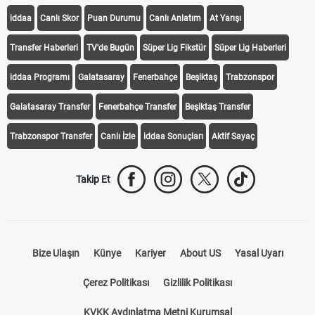
iddaa
Canlı Skor
Puan Durumu
Canlı Anlatım
At Yarışı
Transfer Haberleri
TV'de Bugün
Süper Lig Fikstür
Süper Lig Haberleri
iddaa Programı
Galatasaray
Fenerbahçe
Beşiktaş
Trabzonspor
Galatasaray Transfer
Fenerbahçe Transfer
Beşiktaş Transfer
Trabzonspor Transfer
Canlı İzle
iddaa Sonuçları
Aktif Sayaç
Takip Et
Bize Ulaşın
Künye
Kariyer
About US
Yasal Uyarı
Çerez Politikası
Gizlilik Politikası
KVKK Aydınlatma Metni Kurumsal