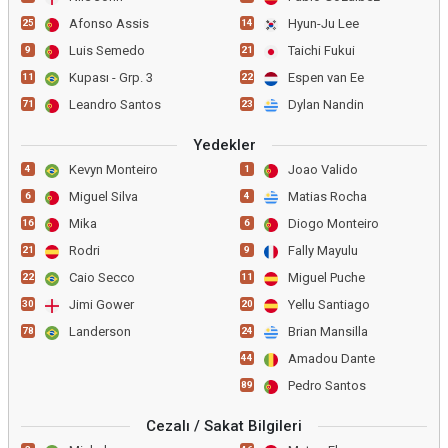
Afonso Assis
Hyun-Ju Lee
25
14
Luis Semedo
Taichi Fukui
9
21
Kupası - Grp. 3
Espen van Ee
11
22
Leandro Santos
Dylan Nandin
71
23
Yedekler
Kevyn Monteiro
Joao Valido
4
1
Miguel Silva
Matias Rocha
6
4
Mika
Diogo Monteiro
16
6
Rodri
Fally Mayulu
21
9
Caio Secco
Miguel Puche
22
11
Jimi Gower
Yellu Santiago
30
20
Landerson
Brian Mansilla
78
24
Amadou Dante
44
Pedro Santos
89
Cezalı / Sakat Bilgileri