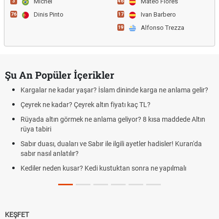
Michel
Mateo Flores
3
46
Dinis Pinto
Ivan Barbero
76
17
Alfonso Trezza
19
Şu An Popüler İçerikler
Kargalar ne kadar yaşar? İslam dininde karga ne anlama gelir?
Çeyrek ne kadar? Çeyrek altın fiyatı kaç TL?
Rüyada altın görmek ne anlama geliyor? 8 kısa maddede Altın
rüya tabiri
Sabır duası, duaları ve Sabır ile ilgili ayetler hadisler! Kuran'da
sabır nasıl anlatılır?
Kediler neden kusar? Kedi kustuktan sonra ne yapılmalı
KEŞFET