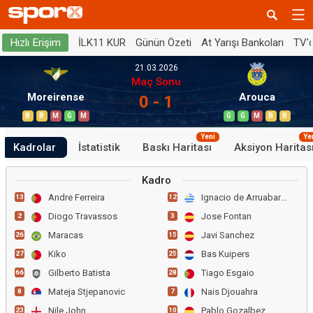
İLK11 KUR
Günün Özeti
At Yarışı Bankoları
TV'
Hızlı Erişim
21.03.2026
Maç Sonu
Moreirense
Arouca
0 - 1
B
B
M
G
M
G
G
M
B
B
Yeni
Ye
Kadrolar
İstatistik
Baskı Haritası
Aksiyon Haritas
Kadro
Andre Ferreira
Ignacio de Arruabarrena
13
12
Diogo Travassos
Jose Fontan
2
3
Maracas
Javi Sanchez
26
15
Kiko
Bas Kuipers
27
25
Gilberto Batista
Tiago Esgaio
66
28
Mateja Stjepanovic
Nais Djouahra
8
7
Nile John
Pablo Gozalbez
23
10