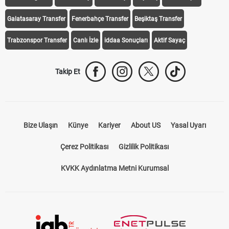
Galatasaray Transfer
Fenerbahçe Transfer
Beşiktaş Transfer
Trabzonspor Transfer
Canlı İzle
iddaa Sonuçları
Aktif Sayaç
Takip Et
Bize Ulaşın
Künye
Kariyer
About US
Yasal Uyarı
Çerez Politikası
Gizlilik Politikası
KVKK Aydınlatma Metni Kurumsal