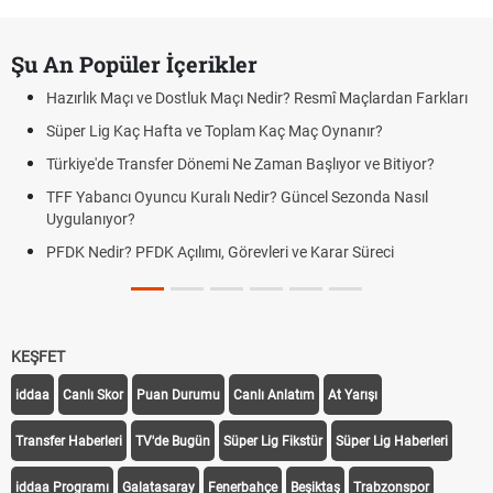
Şu An Popüler İçerikler
Hazırlık Maçı ve Dostluk Maçı Nedir? Resmî Maçlardan Farkları
Süper Lig Kaç Hafta ve Toplam Kaç Maç Oynanır?
Türkiye'de Transfer Dönemi Ne Zaman Başlıyor ve Bitiyor?
TFF Yabancı Oyuncu Kuralı Nedir? Güncel Sezonda Nasıl
Uygulanıyor?
PFDK Nedir? PFDK Açılımı, Görevleri ve Karar Süreci
KEŞFET
iddaa
Canlı Skor
Puan Durumu
Canlı Anlatım
At Yarışı
Transfer Haberleri
TV'de Bugün
Süper Lig Fikstür
Süper Lig Haberleri
iddaa Programı
Galatasaray
Fenerbahçe
Beşiktaş
Trabzonspor