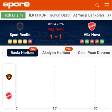
İLK11 KUR
Günün Özeti
At Yarışı Bankoları
TV
Hızlı Erişim
02.04.2026
Maç Sonu
Sport Recife
Vila Nova
1 - 1
B
B
B
B
M
M
G
M
M
G
Yeni
Yeni
ik
Baskı Haritası
Aksiyon Haritası
Canlı Puan Durumu
0'
15'
30'