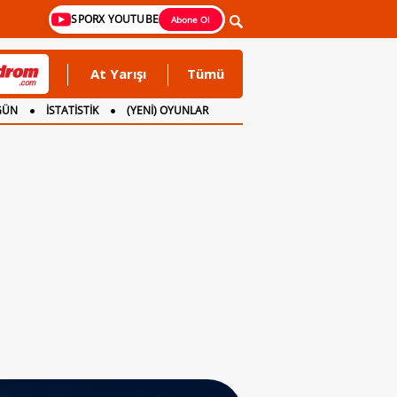
SPORX YOUTUBE
Abone Ol
At Yarışı
Tümü
GÜN
İSTATİSTİK
(YENİ) OYUNLAR