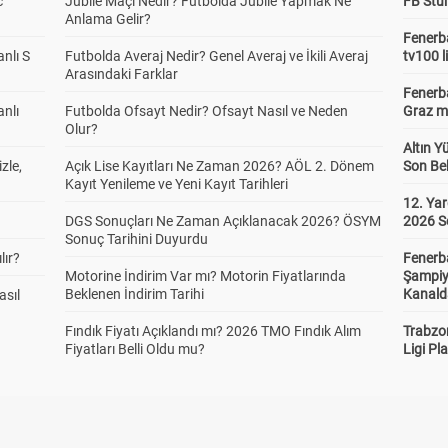
c
Jübile Maçı Nedir? Futbolda Jübile Yapmak Ne
FB Stu
Anlama Gelir?
Fenerba
anlı S
Futbolda Averaj Nedir? Genel Averaj ve İkili Averaj
tv100 l
Arasındaki Farklar
Fenerba
anlı
Futbolda Ofsayt Nedir? Ofsayt Nasıl ve Neden
Graz ma
Olur?
Altın Y
zle,
Açık Lise Kayıtları Ne Zaman 2026? AÖL 2. Dönem
Son Bek
Kayıt Yenileme ve Yeni Kayıt Tarihleri
12. Yar
DGS Sonuçları Ne Zaman Açıklanacak 2026? ÖSYM
2026 S
Sonuç Tarihini Duyurdu
lır?
Fenerb
Motorine İndirim Var mı? Motorin Fiyatlarında
Şampiy
Beklenen İndirim Tarihi
Kanald
asıl
Fındık Fiyatı Açıklandı mı? 2026 TMO Fındık Alım
Trabzo
Fiyatları Belli Oldu mu?
Ligi Pla