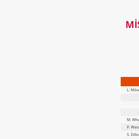
MI
L. Miln
M. Wha
P. Wat
S. Dill