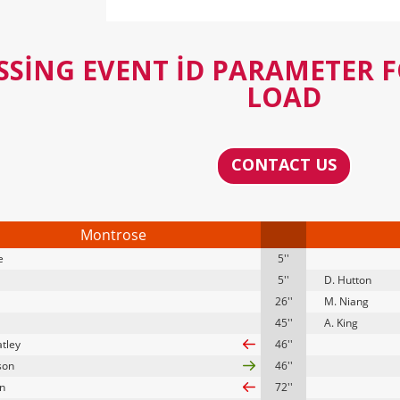
SSING EVENT ID PARAMETER 
LOAD
CONTACT US
Montrose
e
5''
5''
D. Hutton
26''
M. Niang
45''
A. King
tley
46''
son
46''
on
72''