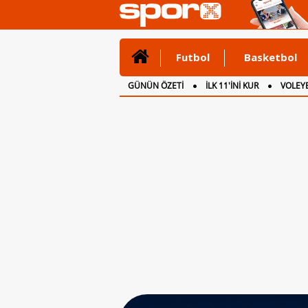
Futbol
Basketbol
GÜNÜN ÖZETİ
İLK 11'İNİ KUR
VOLEYB
CANLI ANLATIM
İNGİLTERE