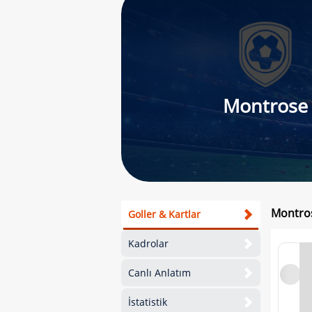
Montrose
Montrose
Goller & Kartlar
Kadrolar
Canlı Anlatım
İstatistik