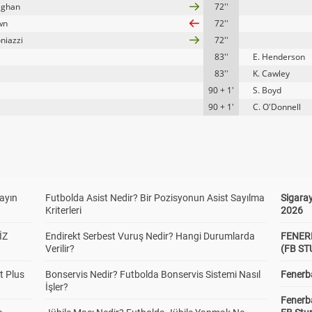
laghan
72''
wn
72''
niazzi
72''
83''
E. Henderson
83''
K. Cawley
90 + 1'
S. Boyd
90 + 1'
C. O'Donnell
yayın
Futbolda Asist Nedir? Bir Pozisyonun Asist Sayılma
Sigaray
Kriterleri
2026
İZ
Endirekt Serbest Vuruş Nedir? Hangi Durumlarda
FENER
Verilir?
(FB S
t Plus
Bonservis Nedir? Futbolda Bonservis Sistemi Nasıl
Fenerba
İşler?
Fenerb