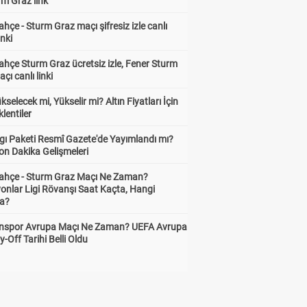
rm Graz link
hçe - Sturm Graz maçı şifresiz izle canlı
inki
hçe Sturm Graz ücretsiz izle, Fener Sturm
çı canlı linki
ükselecek mi, Yükselir mi? Altın Fiyatları İçin
lentiler
gı Paketi Resmî Gazete'de Yayımlandı mı?
on Dakika Gelişmeleri
ahçe - Sturm Graz Maçı Ne Zaman?
onlar Ligi Rövanşı Saat Kaçta, Hangi
a?
nspor Avrupa Maçı Ne Zaman? UEFA Avrupa
y-Off Tarihi Belli Oldu