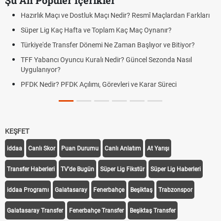
Şu An Popüler İçerikler
Hazırlık Maçı ve Dostluk Maçı Nedir? Resmî Maçlardan Farkları
Süper Lig Kaç Hafta ve Toplam Kaç Maç Oynanır?
Türkiye'de Transfer Dönemi Ne Zaman Başlıyor ve Bitiyor?
TFF Yabancı Oyuncu Kuralı Nedir? Güncel Sezonda Nasıl
Uygulanıyor?
PFDK Nedir? PFDK Açılımı, Görevleri ve Karar Süreci
KEŞFET
iddaa
Canlı Skor
Puan Durumu
Canlı Anlatım
At Yarışı
Transfer Haberleri
TV'de Bugün
Süper Lig Fikstür
Süper Lig Haberleri
iddaa Programı
Galatasaray
Fenerbahçe
Beşiktaş
Trabzonspor
Galatasaray Transfer
Fenerbahçe Transfer
Beşiktaş Transfer