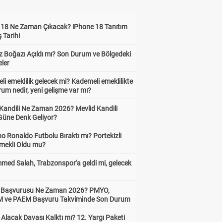
 18 Ne Zaman Çıkacak? iPhone 18 Tanıtım
ş Tarihi
 Boğazı Açıldı mı? Son Durum ve Bölgedeki
eler
i emeklilik gelecek mi? Kademeli emeklilikte
um nedir, yeni gelişme var mı?
 Kandili Ne Zaman 2026? Mevlid Kandili
Güne Denk Geliyor?
no Ronaldo Futbolu Bıraktı mı? Portekizli
Emekli Oldu mu?
ed Salah, Trabzonspor'a geldi mi, gelecek
ik Başvurusu Ne Zaman 2026? PMYO,
ve PAEM Başvuru Takviminde Son Durum
z Alacak Davası Kalktı mı? 12. Yargı Paketi