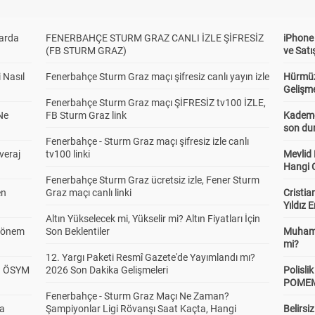
larda
FENERBAHÇE STURM GRAZ CANLI İZLE ŞİFRESİZ
iPhone
(FB STURM GRAZ)
ve Satı
 Nasıl
Fenerbahçe Sturm Graz maçı şifresiz canlı yayın izle
Hürmüz
Gelişm
Fenerbahçe Sturm Graz maçı ŞİFRESİZ tv100 İZLE,
Ne
FB Sturm Graz link
Kademel
son dur
Fenerbahçe - Sturm Graz maçı şifresiz izle canlı
veraj
tv100 linki
Mevlid
Hangi 
Fenerbahçe Sturm Graz ücretsiz izle, Fener Sturm
en
Graz maçı canlı linki
Cristia
Yıldız 
Altın Yükselecek mi, Yükselir mi? Altın Fiyatları İçin
 Dönem
Son Beklentiler
Muhamm
mi?
12. Yargı Paketi Resmî Gazete'de Yayımlandı mı?
? ÖSYM
2026 Son Dakika Gelişmeleri
Polisl
POMEM 
Fenerbahçe - Sturm Graz Maçı Ne Zaman?
da
Şampiyonlar Ligi Rövanşı Saat Kaçta, Hangi
Belirsi