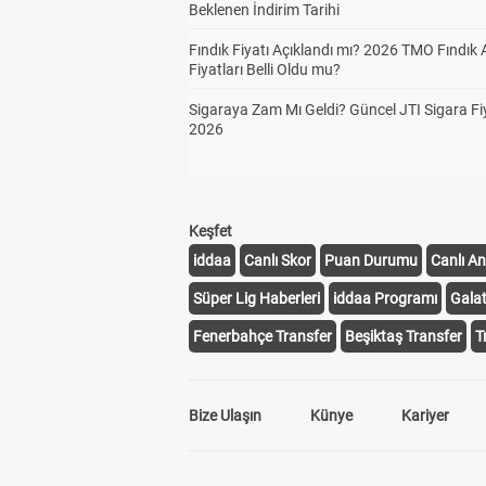
Beklenen İndirim Tarihi
Fındık Fiyatı Açıklandı mı? 2026 TMO Fındık 
Fiyatları Belli Oldu mu?
Sigaraya Zam Mı Geldi? Güncel JTI Sigara Fiy
2026
Keşfet
iddaa
Canlı Skor
Puan Durumu
Canlı An
Süper Lig Haberleri
iddaa Programı
Gala
Fenerbahçe Transfer
Beşiktaş Transfer
T
Bize Ulaşın
Künye
Kariyer