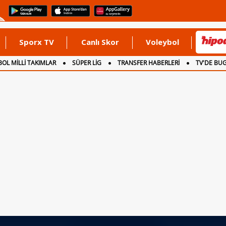
Sporx TV
Canlı Skor
Voleybol
OL MİLLİ TAKIMLAR
SÜPER LİG
TRANSFER HABERLERİ
TV'DE BU