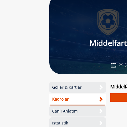
Middelfart
29 Ş
Middelf
Goller & Kartlar
Kadrolar
Canlı Anlatım
İstatistik