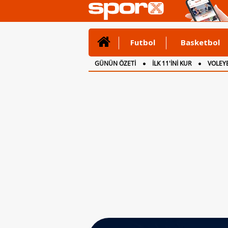
Futbol
Basketbol
GÜNÜN ÖZETİ
İLK 11'İNİ KUR
VOLEYB
CANLI ANLATIM
İNGİLTERE