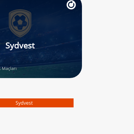
Sydvest
k Maçları
Sydvest