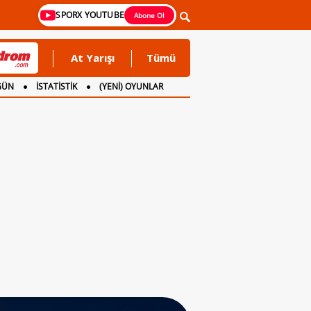
SPORX YOUTUBE
Abone Ol
At Yarışı
Tümü
GÜN
İSTATİSTİK
(YENİ) OYUNLAR