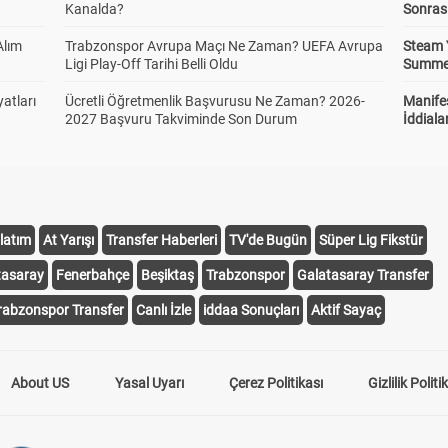
Kanalda?
Sonras
Alım
Trabzonspor Avrupa Maçı Ne Zaman? UEFA Avrupa
Steam 
Ligi Play-Off Tarihi Belli Oldu
Summer 
atları
Ücretli Öğretmenlik Başvurusu Ne Zaman? 2026-
Manifes
2027 Başvuru Takviminde Son Durum
İddiala
latım
At Yarışı
Transfer Haberleri
TV'de Bugün
Süper Lig Fikstür
tasaray
Fenerbahçe
Beşiktaş
Trabzonspor
Galatasaray Transfer
rabzonspor Transfer
Canlı İzle
iddaa Sonuçları
Aktif Sayaç
About US
Yasal Uyarı
Çerez Politikası
Gizlilik Politi