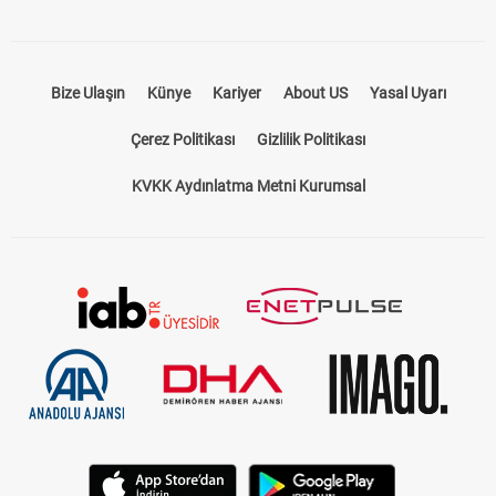
Bize Ulaşın
Künye
Kariyer
About US
Yasal Uyarı
Çerez Politikası
Gizlilik Politikası
KVKK Aydınlatma Metni Kurumsal