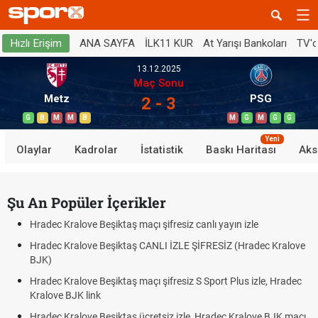
ANA SAYFA
İLK11 KUR
At Yarışı Bankoları
TV'
Hızlı Erişim
13.12.2025
Maç Sonu
Metz
PSG
2 - 3
G
B
M
M
B
M
G
M
G
G
Yeni
Olaylar
Kadrolar
İstatistik
Baskı Haritası
Aks
Şu An Popüler İçerikler
Hradec Kralove Beşiktaş maçı şifresiz canlı yayın izle
Hradec Kralove Beşiktaş CANLI İZLE ŞİFRESİZ (Hradec Kralove
BJK)
Hradec Kralove Beşiktaş maçı şifresiz S Sport Plus izle, Hradec
Kralove BJK link
Hradec Kralove Beşiktaş ücretsiz izle, Hradec Kralove BJK maçı