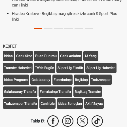
canlı linki
Hradec Kralove - Beşiktaş maçı şifresiz izle canlı S Sport Plus
linki
KEŞFET
iddaa
Canlı Skor
Puan Durumu
Canlı Anlatım
At Yarışı
Transfer Haberleri
TV'de Bugün
Süper Lig Fikstür
Süper Lig Haberleri
iddaa Programı
Galatasaray
Fenerbahçe
Beşiktaş
Trabzonspor
Galatasaray Transfer
Fenerbahçe Transfer
Beşiktaş Transfer
Trabzonspor Transfer
Canlı İzle
iddaa Sonuçları
Aktif Sayaç
Takip Et