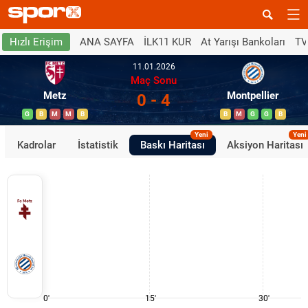
ANA SAYFA
İLK11 KUR
At Yarışı Bankoları
TV
Hızlı Erişim
11.01.2026
Maç Sonu
Metz
Montpellier
0 - 4
G
B
M
M
B
B
M
G
G
B
Yeni
Yeni
Kadrolar
İstatistik
Baskı Haritası
Aksiyon Haritası
0'
15'
30'