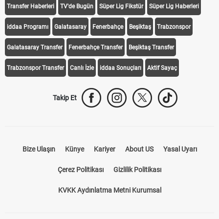
Transfer Haberleri
TV'de Bugün
Süper Lig Fikstür
Süper Lig Haberleri
iddaa Programı
Galatasaray
Fenerbahçe
Beşiktaş
Trabzonspor
Galatasaray Transfer
Fenerbahçe Transfer
Beşiktaş Transfer
Trabzonspor Transfer
Canlı İzle
iddaa Sonuçları
Aktif Sayaç
Takip Et
Bize Ulaşın
Künye
Kariyer
About US
Yasal Uyarı
Çerez Politikası
Gizlilik Politikası
KVKK Aydınlatma Metni Kurumsal