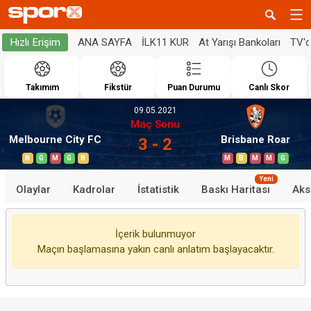
ANA SAYFA
İLK11 KUR
At Yarışı Bankoları
TV'
Hızlı Erişim
Takımım
Fikstür
Puan Durumu
Canlı Skor
09.05.2021
Maç Sonu
Melbourne City FC
Brisbane Roar
3 - 2
B
G
M
G
B
M
B
M
M
G
Yeni
Olaylar
Kadrolar
İstatistik
Baskı Haritası
Aks
İçerik bulunmuyor
Maçın başlamasına yakın canlı anlatım başlayacaktır.