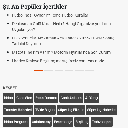
Şu An Popüler İçerikler
Futbol Nasıl Oynanır? Temel Futbol Kuralları
Deplasman Golü Kuralı Nedir? Hangi Organizasyonlarda
Uygulanıyor?
DGS Sonuçları Ne Zaman Açıklanacak 2026? ÖSYM Sonuç
Tarihini Duyurdu
Mazota İndirim Var mı? Motorin Fiyatlarında Son Durum
Hradec Kralove Beşiktaş maçı şifresiz canlı yayın izle
KEŞFET
iddaa
Canlı Skor
Puan Durumu
Canlı Anlatım
At Yarışı
Transfer Haberleri
TV'de Bugün
Süper Lig Fikstür
Süper Lig Haberleri
iddaa Programı
Galatasaray
Fenerbahçe
Beşiktaş
Trabzonspor