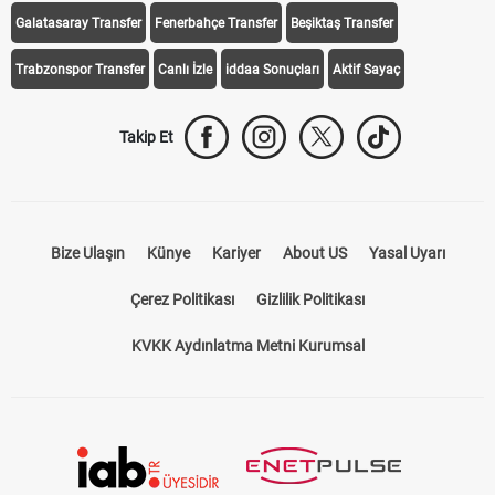
Galatasaray Transfer
Fenerbahçe Transfer
Beşiktaş Transfer
Trabzonspor Transfer
Canlı İzle
iddaa Sonuçları
Aktif Sayaç
Takip Et
Bize Ulaşın
Künye
Kariyer
About US
Yasal Uyarı
Çerez Politikası
Gizlilik Politikası
KVKK Aydınlatma Metni Kurumsal