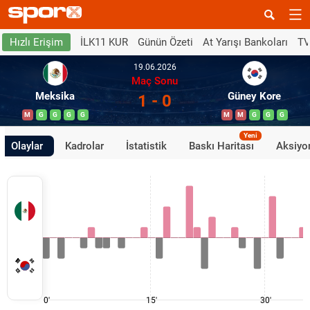
İLK11 KUR
Günün Özeti
At Yarışı Bankoları
TV
Hızlı Erişim
19.06.2026
Maç Sonu
Meksika
Güney Kore
1 - 0
M
G
G
G
G
M
M
G
G
G
Yeni
Olaylar
Kadrolar
İstatistik
Baskı Haritası
Aksiyon
0'
15'
30'