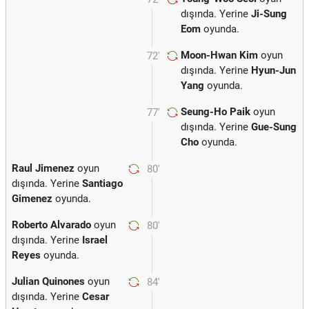
dışında. Yerine
Ji-Sung
Eom
oyunda.
Moon-Hwan Kim
oyun
72'
dışında. Yerine
Hyun-Jun
Yang
oyunda.
Seung-Ho Paik
oyun
77'
dışında. Yerine
Gue-Sung
Cho
oyunda.
Raul Jimenez
oyun
80'
dışında. Yerine
Santiago
Gimenez
oyunda.
Roberto Alvarado
oyun
80'
dışında. Yerine
Israel
Reyes
oyunda.
Julian Quinones
oyun
84'
dışında. Yerine
Cesar