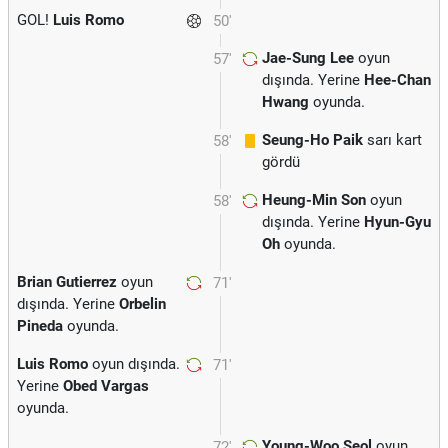
GOL!
Luis Romo
50'
Jae-Sung Lee
oyun
57'
dışında. Yerine
Hee-Chan
Hwang
oyunda.
Seung-Ho Paik
sarı kart
58'
gördü
Heung-Min Son
oyun
58'
dışında. Yerine
Hyun-Gyu
Oh
oyunda.
Brian Gutierrez
oyun
71'
dışında. Yerine
Orbelin
Pineda
oyunda.
Luis Romo
oyun dışında.
71'
Yerine
Obed Vargas
oyunda.
Young-Woo Seol
oyun
72'