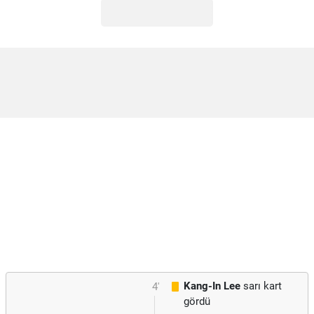
Kang-In Lee
sarı kart
4'
gördü