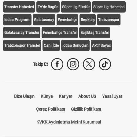
Transfer Haberleri
TV'de Bugün
Süper Lig Fikstür
Süper Lig Haberleri
iddaa Programı
Galatasaray
Fenerbahçe
Beşiktaş
Trabzonspor
Galatasaray Transfer
Fenerbahçe Transfer
Beşiktaş Transfer
Trabzonspor Transfer
Canlı İzle
iddaa Sonuçları
Aktif Sayaç
Takip Et
Bize Ulaşın
Künye
Kariyer
About US
Yasal Uyarı
Çerez Politikası
Gizlilik Politikası
KVKK Aydınlatma Metni Kurumsal