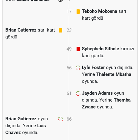
Teboho Mokoena
sarı
17'
kart gördü
Brian Gutierrez
sarı kart
23'
gördü
Sphephelo Sithole
kırmızı
49'
kart gördü.
Lyle Foster
oyun dışında.
56'
Yerine
Thalente Mbatha
oyunda.
Jayden Adams
oyun
61'
dışında. Yerine
Themba
Zwane
oyunda.
Brian Gutierrez
oyun
66'
dışında. Yerine
Luis
Chavez
oyunda.