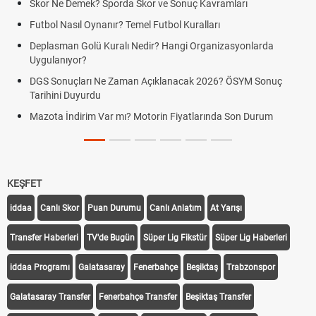
Skor Ne Demek? Sporda Skor ve Sonuç Kavramları
Futbol Nasıl Oynanır? Temel Futbol Kuralları
Deplasman Golü Kuralı Nedir? Hangi Organizasyonlarda
Uygulanıyor?
DGS Sonuçları Ne Zaman Açıklanacak 2026? ÖSYM Sonuç
Tarihini Duyurdu
Mazota İndirim Var mı? Motorin Fiyatlarında Son Durum
KEŞFET
iddaa
Canlı Skor
Puan Durumu
Canlı Anlatım
At Yarışı
Transfer Haberleri
TV'de Bugün
Süper Lig Fikstür
Süper Lig Haberleri
iddaa Programı
Galatasaray
Fenerbahçe
Beşiktaş
Trabzonspor