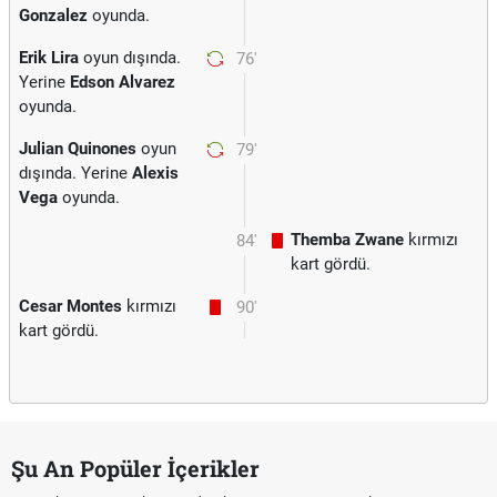
Gonzalez
oyunda.
Erik Lira
oyun dışında.
76'
Yerine
Edson Alvarez
oyunda.
Julian Quinones
oyun
79'
dışında. Yerine
Alexis
Vega
oyunda.
Themba Zwane
kırmızı
84'
kart gördü.
Cesar Montes
kırmızı
90'
kart gördü.
Şu An Popüler İçerikler