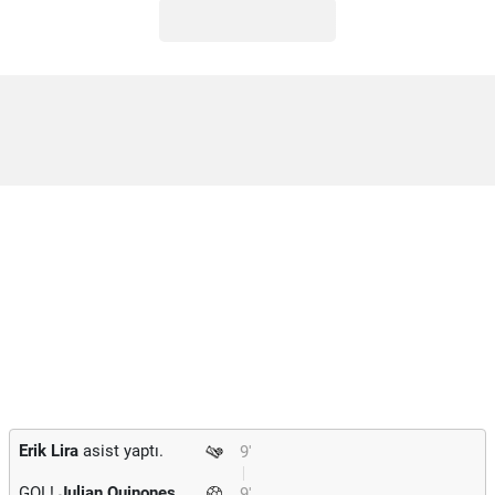
Erik Lira
asist yaptı.
9'
GOL!
Julian Quinones
9'