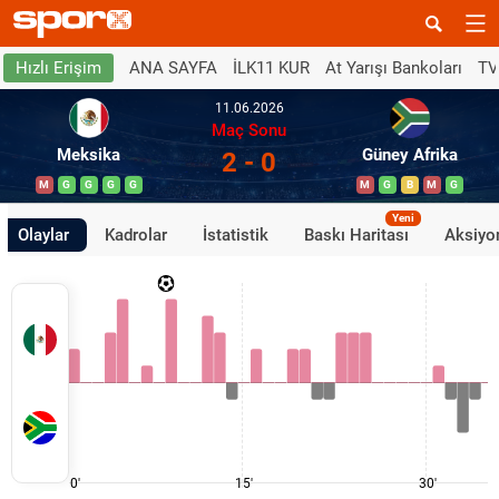
ANA SAYFA
İLK11 KUR
At Yarışı Bankoları
TV
Hızlı Erişim
11.06.2026
Maç Sonu
Meksika
Güney Afrika
2 - 0
M
G
G
G
G
M
G
B
M
G
Yeni
Olaylar
Kadrolar
İstatistik
Baskı Haritası
Aksiyon
0'
15'
30'