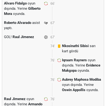
Alvaro Fidalgo
oyun
66'
dışında. Yerine
Gilberto
Mora
oyunda.
Roberto Alvarado
asist
67'
yaptı.
GOL!
Raul Jimenez
67'
Nkosinathi Sibisi
sarı
74'
kart gördü
Iqraam Rayners
oyun
76'
dışında. Yerine
Evidence
Makgopa
oyunda.
Aubrey Maphosa Modiba
76'
oyun dışında. Yerine
Oswin Appollis
oyunda.
Raul Jimenez
oyun
76'
dışında. Yerine
Armando