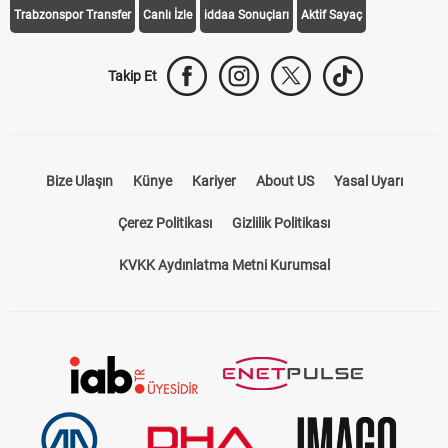
Galatasaray Transfer
Fenerbahçe Transfer
Beşiktaş Transfer
Trabzonspor Transfer
Canlı İzle
iddaa Sonuçları
Aktif Sayaç
Takip Et
Bize Ulaşın
Künye
Kariyer
About US
Yasal Uyarı
Çerez Politikası
Gizlilik Politikası
KVKK Aydınlatma Metni Kurumsal