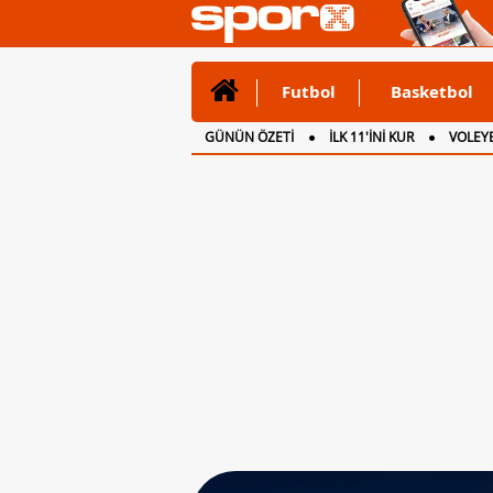
Futbol
Basketbol
GÜNÜN ÖZETİ
İLK 11'İNİ KUR
VOLEYB
CANLI ANLATIM
İNGİLTERE