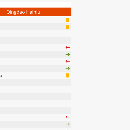
Qingdao Hainiu
Ze