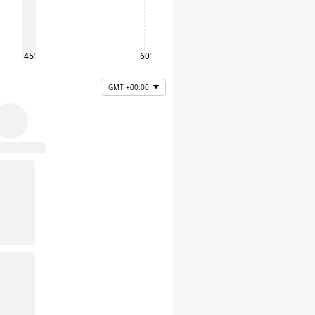
45'
60'
75'
GMT +00:00