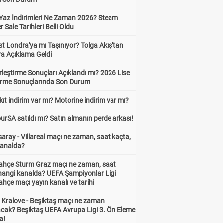
Yaz İndirimleri Ne Zaman 2026? Steam
Sale Tarihleri Belli Oldu
t Londra'ya mı Taşınıyor? Tolga Akış'tan
ra Açıklama Geldi
leştirme Sonuçları Açıklandı mı? 2026 Lise
tirme Sonuçlarında Son Durum
ıt indirim var mı? Motorine indirim var mı?
urSA satıldı mı? Satın almanın perde arkası!
aray - Villareal maçı ne zaman, saat kaçta,
kanalda?
ahçe Sturm Graz maçı ne zaman, saat
 hangi kanalda? UEFA Şampiyonlar Ligi
hçe maçı yayın kanalı ve tarihi
 Kralove - Beşiktaş maçı ne zaman
cak? Beşiktaş UEFA Avrupa Ligi 3. Ön Eleme
a!