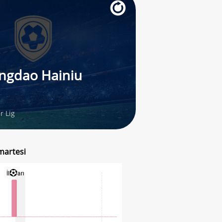
ngdao Hainiu
r Lig
martesi
İlk Yarı