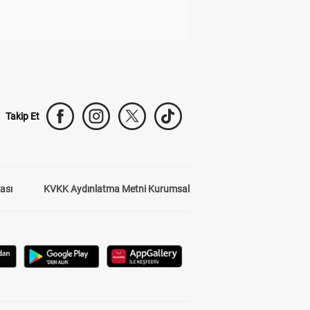
Takip Et
kası
KVKK Aydınlatma Metni Kurumsal