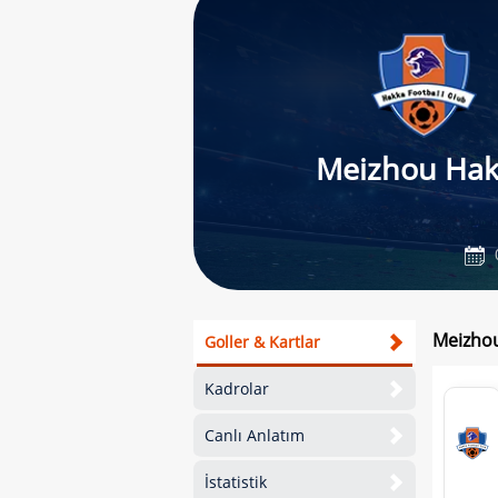
Meizhou Hak
Meizhou
Goller & Kartlar
Kadrolar
Canlı Anlatım
İstatistik