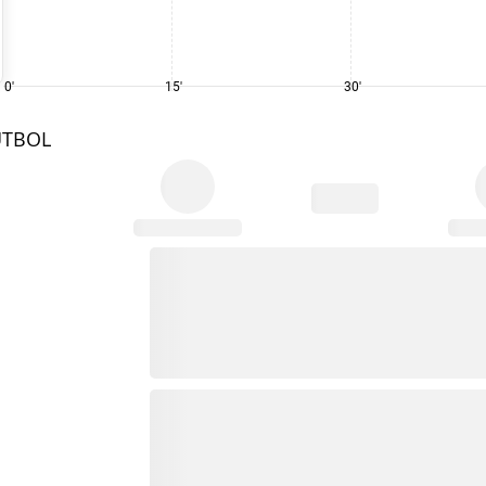
0'
15'
30'
UTBOL