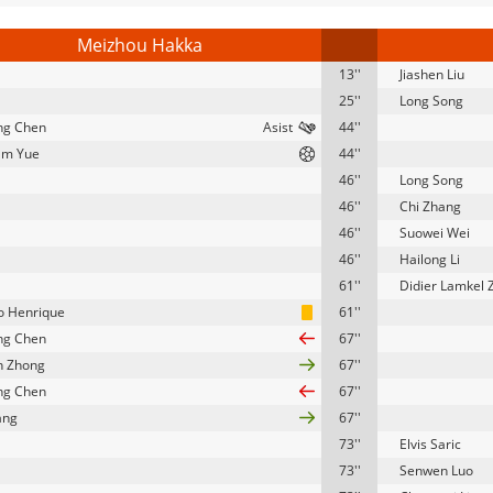
Meizhou Hakka
13''
Jiashen Liu
25''
Long Song
ng Chen
44''
am Yue
44''
46''
Long Song
46''
Chi Zhang
46''
Suowei Wei
46''
Hailong Li
61''
Didier Lamkel 
o Henrique
61''
ng Chen
67''
n Zhong
67''
ng Chen
67''
ang
67''
73''
Elvis Saric
73''
Senwen Luo