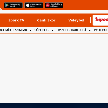
Sporx TV
Canlı Skor
Voleybol
OL MİLLİ TAKIMLAR
SÜPER LİG
TRANSFER HABERLERİ
TV'DE BU