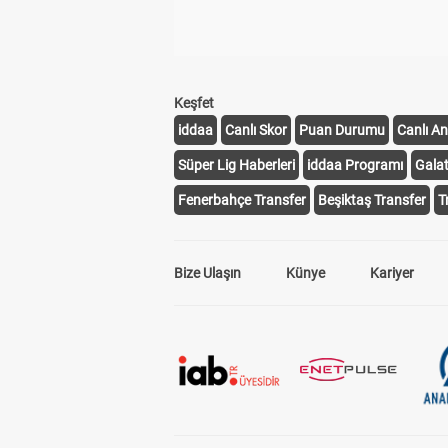
Keşfet
iddaa
Canlı Skor
Puan Durumu
Canlı An
Süper Lig Haberleri
iddaa Programı
Gala
Fenerbahçe Transfer
Beşiktaş Transfer
T
Bize Ulaşın
Künye
Kariyer