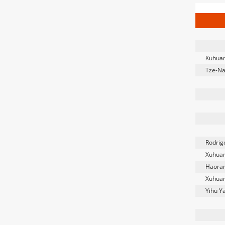
Xuhua
Tze-N
Rodrig
Xuhua
Haora
Xuhua
Yihu Y