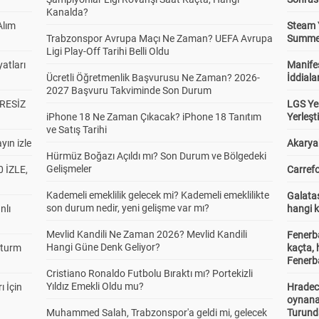
Kanalda?
Alım
Steam 
Trabzonspor Avrupa Maçı Ne Zaman? UEFA Avrupa
Summer 
Ligi Play-Off Tarihi Belli Oldu
atları
Manifes
Ücretli Öğretmenlik Başvurusu Ne Zaman? 2026-
İddiala
2027 Başvuru Takviminde Son Durum
RESİZ
LGS Yer
iPhone 18 Ne Zaman Çıkacak? iPhone 18 Tanıtım
Yerleş
ve Satış Tarihi
yın izle
Akaryak
Hürmüz Boğazı Açıldı mı? Son Durum ve Bölgedeki
Gelişmeler
 İZLE,
Carrefo
Kademeli emeklilik gelecek mi? Kademeli emeklilikte
Galatas
son durum nedir, yeni gelişme var mı?
nlı
hangi 
Mevlid Kandili Ne Zaman 2026? Mevlid Kandili
Fenerb
Hangi Güne Denk Geliyor?
Sturm
kaçta,
Fenerba
Cristiano Ronaldo Futbolu Bıraktı mı? Portekizli
Yıldız Emekli Oldu mu?
ı İçin
Hradec
oynana
Muhammed Salah, Trabzonspor'a geldi mi, gelecek
Turund