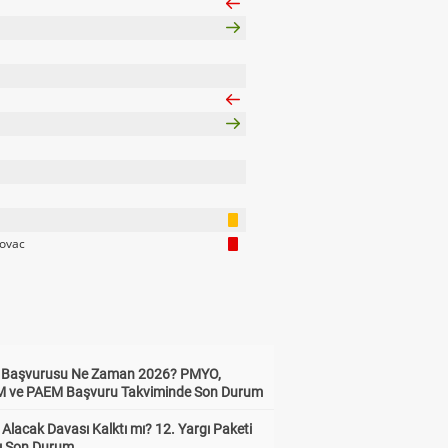
ovac
ik Başvurusu Ne Zaman 2026? PMYO,
ve PAEM Başvuru Takviminde Son Durum
z Alacak Davası Kalktı mı? 12. Yargı Paketi
ı Son Durum