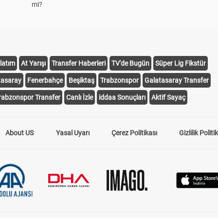
mi?
latım
At Yarışı
Transfer Haberleri
TV'de Bugün
Süper Lig Fikstür
tasaray
Fenerbahçe
Beşiktaş
Trabzonspor
Galatasaray Transfer
rabzonspor Transfer
Canlı İzle
iddaa Sonuçları
Aktif Sayaç
About US
Yasal Uyarı
Çerez Politikası
Gizlilik Politi