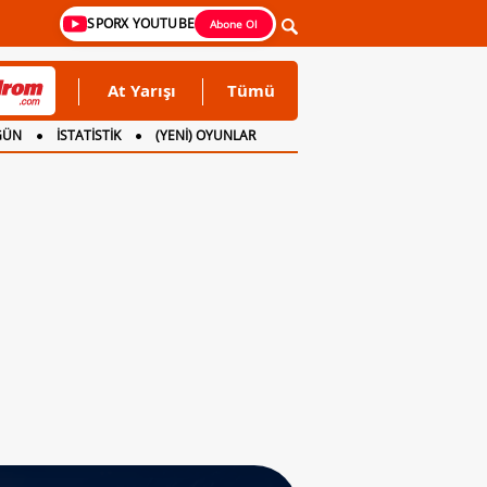
SPORX YOUTUBE
Abone Ol
At Yarışı
Tümü
GÜN
İSTATİSTİK
(YENİ) OYUNLAR