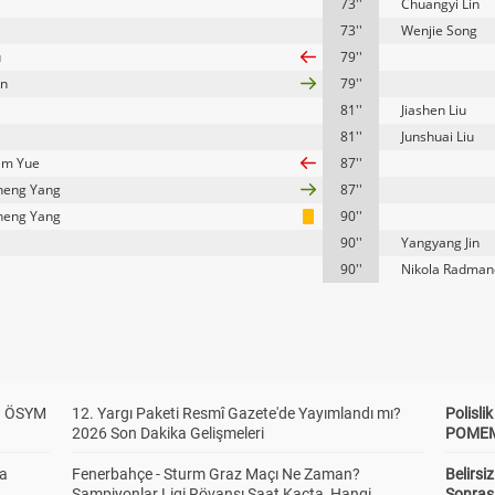
73''
Chuangyi Lin
73''
Wenjie Song
u
79''
an
79''
81''
Jiashen Liu
81''
Junshuai Liu
am Yue
87''
heng Yang
87''
heng Yang
90''
90''
Yangyang Jin
90''
Nikola Radman
? ÖSYM
12. Yargı Paketi Resmî Gazete'de Yayımlandı mı?
Polisl
2026 Son Dakika Gelişmeleri
POMEM 
da
Fenerbahçe - Sturm Graz Maçı Ne Zaman?
Belirsi
Şampiyonlar Ligi Rövanşı Saat Kaçta, Hangi
Sonras