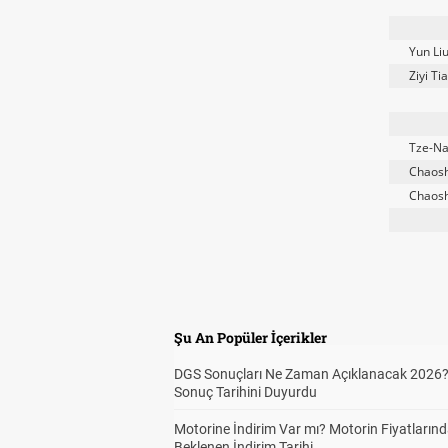
Yun Li
Ziyi Ti
Tze-N
Chaos
Chaos
Şu An Popüler İçerikler
DGS Sonuçları Ne Zaman Açıklanacak 2026
Sonuç Tarihini Duyurdu
Motorine İndirim Var mı? Motorin Fiyatların
Beklenen İndirim Tarihi