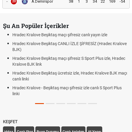
-
A.Demirspor
38
1
3
34
22
169
-54
20
Şu An Popüler İçerikler
Hradec Kralove Beşiktaş maçı şifresiz canlı yayın izle
Hradec Kralove Beşiktaş CANLI İZLE ŞİFRESİZ (Hradec Kralove
BJK)
Hradec Kralove Beşiktaş maçı şifresiz S Sport Plus izle, Hradec
Kralove BJK link
Hradec Kralove Beşiktaş ücretsiz izle, Hradec Kralove BJK maçı
canlı linki
Hradec Kralove - Beşiktaş maçı şifresiz izle canlı S Sport Plus
linki
KEŞFET