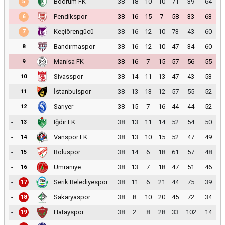
-
Bodrum FK
38
18
10
10
71
39
64
5
-
Pendikspor
38
16
15
7
58
33
63
6
-
Keçiörengücü
38
16
12
10
73
43
60
7
-
Bandırmaspor
38
16
12
10
47
34
60
8
-
Manisa FK
38
16
7
15
57
56
55
9
-
Sivasspor
38
14
11
13
47
43
53
10
-
İstanbulspor
38
13
13
12
57
55
52
11
-
Sarıyer
38
15
7
16
44
44
52
12
-
Iğdır FK
38
13
11
14
52
54
50
13
-
Vanspor FK
38
13
10
15
52
47
49
14
-
Boluspor
38
14
6
18
61
57
48
15
-
Ümraniye
38
13
7
18
47
51
46
16
-
Serik Belediyespor
38
11
6
21
44
75
39
17
-
Sakaryaspor
38
8
10
20
45
72
34
18
-
Hatayspor
38
2
8
28
33
102
14
19