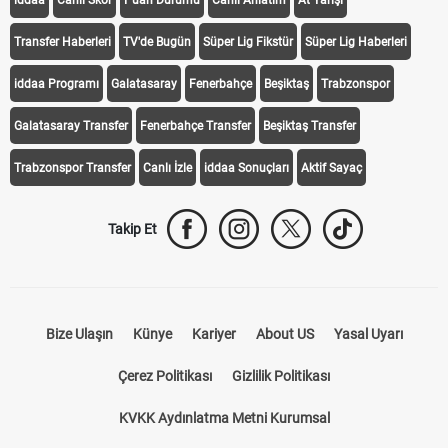
iddaa
Canlı Skor
Puan Durumu
Canlı Anlatım
At Yarışı
Transfer Haberleri
TV'de Bugün
Süper Lig Fikstür
Süper Lig Haberleri
iddaa Programı
Galatasaray
Fenerbahçe
Beşiktaş
Trabzonspor
Galatasaray Transfer
Fenerbahçe Transfer
Beşiktaş Transfer
Trabzonspor Transfer
Canlı İzle
iddaa Sonuçları
Aktif Sayaç
Takip Et
Bize Ulaşın
Künye
Kariyer
About US
Yasal Uyarı
Çerez Politikası
Gizlilik Politikası
KVKK Aydınlatma Metni Kurumsal