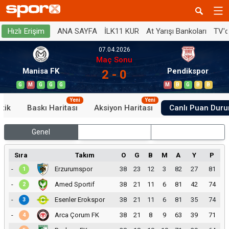
ANA SAYFA
İLK11 KUR
At Yarışı Bankoları
TV'
Hızlı Erişim
07.04.2026
Maç Sonu
Manisa FK
Pendikspor
2 - 0
G
M
G
G
G
M
B
G
B
B
Yeni
Yeni
stik
Baskı Haritası
Aksiyon Haritası
Canlı Puan Dur
Genel
İç Saha
Dış Saha
Sıra
Takım
O
G
B
M
A
Y
P
-
Erzurumspor
38
23
12
3
82
27
81
1
-
Amed Sportif
38
21
11
6
81
42
74
2
-
Esenler Erokspor
38
21
11
6
81
35
74
3
-
Arca Çorum FK
38
21
8
9
63
39
71
4