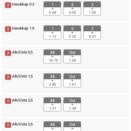
Handikap 0:2
1
0
2
2
5.68
4.03
1.00
Handikap 1:0
1
0
2
2
1.12
3.35
4.01
Altı/Üstü 0,5
Alt
Üst
2
10.75
1.00
Altı/Üstü 1,5
Alt
Üst
2
3.85
1.07
Altı/Üstü 2,5
Alt
Üst
2
1.91
1.49
Altı/Üstü 3,5
Alt
Üst
2