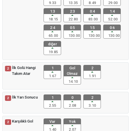
9.33
13.35
8.49
29.00
1:3
2:3
0:4
1:4
18.15
22.80
83.00
52.00
2:4
0:5
1:5
0:6
65.00
130.00
130.00
130.00
diğer
19.85
İlk Golü Hangi
1
Gol
2
2
Takım Atar
Olmaz
1.67
1.91
14.10
İlk Yarı Sonucu
1
0
2
2
2.55
2.08
3.10
Karşılıklı Gol
Var
Yok
2
1.40
2.07