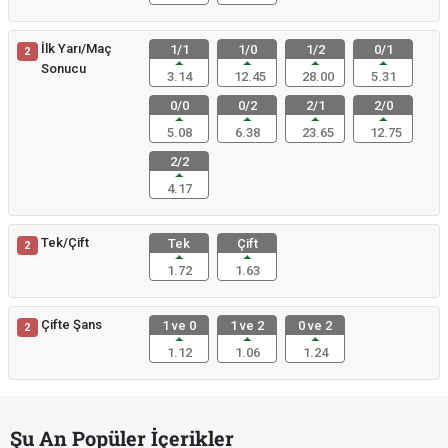
İlk Yarı/Maç
1/1
1/0
1/2
0/1
2
Sonucu
3.14
12.45
28.00
5.31
0/0
0/2
2/1
2/0
5.08
6.38
23.65
12.75
2/2
4.17
Tek/Çift
Tek
Çift
2
1.72
1.63
Çifte Şans
1 ve 0
1 ve 2
0 ve 2
2
1.12
1.06
1.24
Şu An Popüler İçerikler