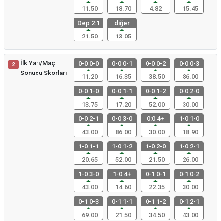
11.50
18.70
4.82
15.45
Dep 2:1
diğer
21.50
13.05
İlk Yarı/Maç
0-0 0-0
0-0 0-1
0-0 0-2
0-0 0-3
2
Sonucu Skorları
11.20
16.35
38.50
86.00
0-0 1-0
0-0 1-1
0-0 1-2
0-0 2-0
13.75
17.20
52.00
30.00
0-0 2-1
0-0 3-0
0:0 4+
1-0 1-0
43.00
86.00
30.00
18.90
1-0 1-1
1-0 1-2
1-0 2-0
1-0 2-1
20.65
52.00
21.50
26.00
1-0 3-0
1-0 4+
0-1 0-1
0-1 0-2
43.00
14.60
22.35
30.00
0-1 0-3
0-1 1-1
0-1 1-2
0-1 2-1
69.00
21.50
34.50
43.00