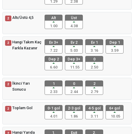
1.29
2.38
Altı/Üstü 4,5
Alt
Üst
2
1.00
4.38
Hangi Takım Kaç
Ev 3+
Ev 2
Ev 1
Dep 1
2
Farkla Kazanır
7.22
5.03
3.16
3.59
Dep 2
Dep 3+
0
6.60
11.55
2.50
İkinci Yarı
1
0
2
2
Sonucu
2.33
2.44
2.79
Toplam Gol
0-1 gol
2-3 gol
4-5 gol
6+ gol
2
4.01
1.86
3.11
10.05
Hangi Yarıda
1.
Eşit
2.
2