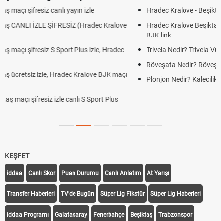
Hradec Kralove - Beşiktaş maçı şifresiz izle canlı tv100 linki
Hradec Kralove Beşiktaş maçı şifresiz tv100 izle, Hradec Kralove
BJK link
Trivela Nedir? Trivela Vuruşu Nasıl Yapılır?
Röveşata Nedir? Röveşata Vuruşu Nasıl Yapılır?
Plonjon Nedir? Kalecilikte Plonjon Hareketi Nasıl Yapılır?
KEŞFET
iddaa
Canlı Skor
Puan Durumu
Canlı Anlatım
At Yarışı
Transfer Haberleri
TV'de Bugün
Süper Lig Fikstür
Süper Lig Haberleri
iddaa Programı
Galatasaray
Fenerbahçe
Beşiktaş
Trabzonspor
Galatasaray Transfer
Fenerbahçe Transfer
Beşiktaş Transfer