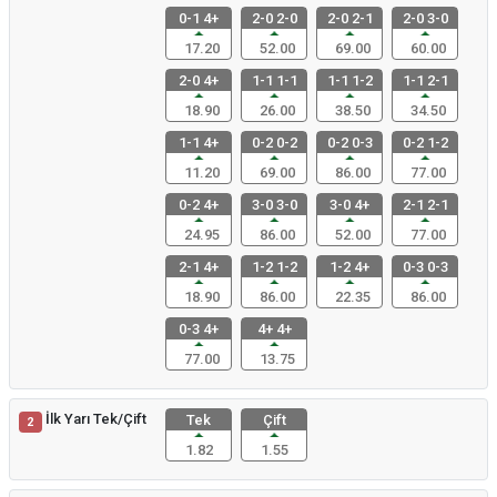
0-1 4+
2-0 2-0
2-0 2-1
2-0 3-0
17.20
52.00
69.00
60.00
2-0 4+
1-1 1-1
1-1 1-2
1-1 2-1
18.90
26.00
38.50
34.50
1-1 4+
0-2 0-2
0-2 0-3
0-2 1-2
11.20
69.00
86.00
77.00
0-2 4+
3-0 3-0
3-0 4+
2-1 2-1
24.95
86.00
52.00
77.00
2-1 4+
1-2 1-2
1-2 4+
0-3 0-3
18.90
86.00
22.35
86.00
0-3 4+
4+ 4+
77.00
13.75
İlk Yarı Tek/Çift
Tek
Çift
2
1.82
1.55