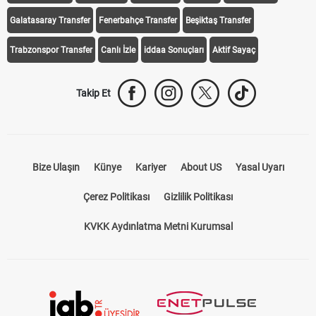
Trabzonspor Transfer
Canlı İzle
iddaa Sonuçları
Aktif Sayaç
Takip Et
Bize Ulaşın
Künye
Kariyer
About US
Yasal Uyarı
Çerez Politikası
Gizlilik Politikası
KVKK Aydınlatma Metni Kurumsal