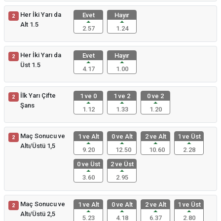
Her İki Yarı da
Evet
Hayır
2
Alt 1.5
2.57
1.24
Her İki Yarı da
Evet
Hayır
2
Üst 1.5
4.17
1.00
İlk Yarı Çifte
1 ve 0
1 ve 2
0 ve 2
2
Şans
1.12
1.33
1.20
Maç Sonucu ve
1 ve Alt
0 ve Alt
2 ve Alt
1 ve Üst
2
Altı/Üstü 1,5
9.20
12.50
10.60
2.28
0 ve Üst
2 ve Üst
3.60
2.95
Maç Sonucu ve
1 ve Alt
0 ve Alt
2 ve Alt
1 ve Üst
2
Altı/Üstü 2,5
5.23
4.18
6.37
2.80