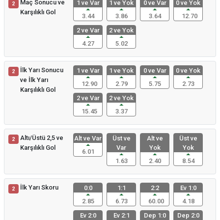
Maç Sonucu ve
1 ve Var
1 ve Yok
0 ve Var
0 ve Yok
2
Karşılıklı Gol
3.44
3.86
3.64
12.70
2 ve Var
2 ve Yok
4.27
5.02
İlk Yarı Sonucu
1 ve Var
1 ve Yok
0 ve Var
0 ve Yok
2
ve İlk Yarı
12.90
2.79
5.75
2.73
Karşılıklı Gol
2 ve Var
2 ve Yok
15.45
3.37
Altı/Üstü 2,5 ve
Alt ve Var
Üst ve
Alt ve
Üst ve
2
Karşılıklı Gol
Var
Yok
Yok
6.01
1.63
2.40
8.54
İlk Yarı Skoru
0:0
1:1
2:2
Ev 1:0
2
2.85
6.73
60.00
4.18
Ev 2:0
Ev 2:1
Dep 1:0
Dep 2:0