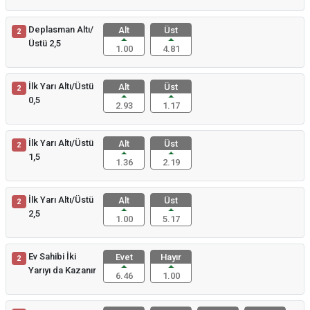
Deplasman Altı/
Alt
Üst
2
Üstü 2,5
1.00
4.81
İlk Yarı Altı/Üstü
Alt
Üst
2
0,5
2.93
1.17
İlk Yarı Altı/Üstü
Alt
Üst
2
1,5
1.36
2.19
İlk Yarı Altı/Üstü
Alt
Üst
2
2,5
1.00
5.17
Ev Sahibi İki
Evet
Hayır
2
Yarıyı da Kazanır
6.46
1.00