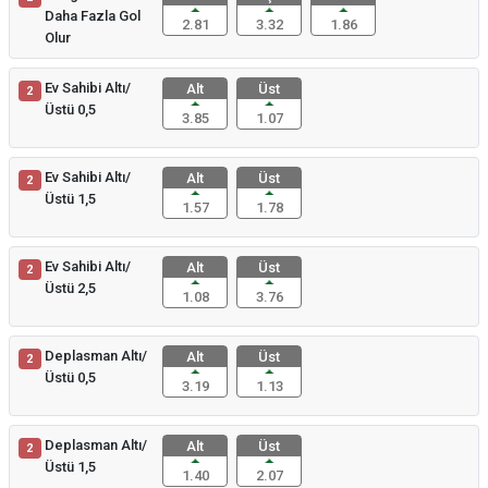
Daha Fazla Gol
2.81
3.32
1.86
Olur
Ev Sahibi Altı/
Alt
Üst
2
Üstü 0,5
3.85
1.07
Ev Sahibi Altı/
Alt
Üst
2
Üstü 1,5
1.57
1.78
Ev Sahibi Altı/
Alt
Üst
2
Üstü 2,5
1.08
3.76
Deplasman Altı/
Alt
Üst
2
Üstü 0,5
3.19
1.13
Deplasman Altı/
Alt
Üst
2
Üstü 1,5
1.40
2.07