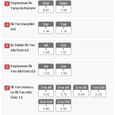
Deplasman İki
Evet
Hayır
2
Yarıyı da Kazanır
8.87
1.00
İlk Yarı Karşılıklı
Var
Yok
2
Gol
3.46
1.10
Ev Sahibi İlk Yarı
Alt
Üst
2
Altı/Üstü 0,5
1.68
1.67
Deplasman İlk
Alt
Üst
2
Yarı Altı/Üstü 0,5
1.53
1.84
İlk Yarı Sonucu
1 ve Alt
0 ve Alt
2 ve Alt
1 ve Üst
2
ve İlk Yarı Altı/
4.02
2.75
4.64
5.25
Üstü 1,5
0 ve Üst
2 ve Üst
5.80
6.82