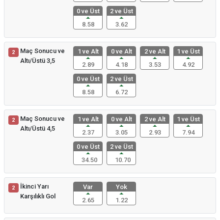
0 ve Üst
2 ve Üst
8.58
3.62
Maç Sonucu ve
1 ve Alt
0 ve Alt
2 ve Alt
1 ve Üst
2
Altı/Üstü 3,5
2.89
4.18
3.53
4.92
0 ve Üst
2 ve Üst
8.58
6.72
Maç Sonucu ve
1 ve Alt
0 ve Alt
2 ve Alt
1 ve Üst
2
Altı/Üstü 4,5
2.37
3.05
2.93
7.94
0 ve Üst
2 ve Üst
34.50
10.70
İkinci Yarı
Var
Yok
2
Karşılıklı Gol
2.65
1.22