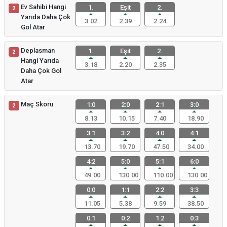
Ev Sahibi Hangi
1.
Eşit
2.
2
Yarıda Daha Çok
3.02
2.39
2.24
Gol Atar
Deplasman
1.
Eşit
2.
2
Hangi Yarıda
3.18
2.20
2.35
Daha Çok Gol
Atar
Maç Skoru
1:0
2:0
2:1
3:0
2
8.13
10.15
7.40
18.90
3:1
3:2
4:0
4:1
13.70
19.70
47.50
34.00
4:2
5:0
5:1
6:0
49.00
130.00
110.00
130.00
0:0
1:1
2:2
3:3
11.05
5.38
9.59
38.50
0:1
0:2
1:2
0:3