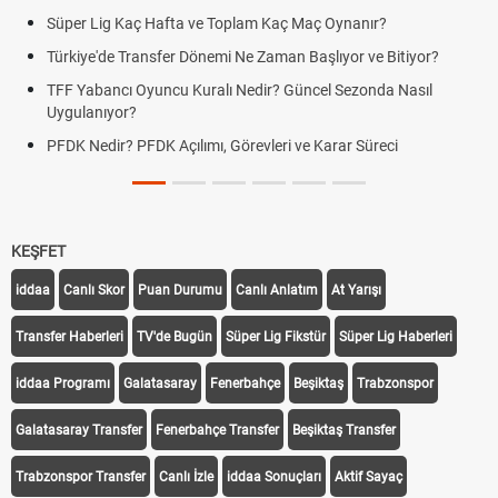
Süper Lig Kaç Hafta ve Toplam Kaç Maç Oynanır?
Türkiye'de Transfer Dönemi Ne Zaman Başlıyor ve Bitiyor?
TFF Yabancı Oyuncu Kuralı Nedir? Güncel Sezonda Nasıl
Uygulanıyor?
PFDK Nedir? PFDK Açılımı, Görevleri ve Karar Süreci
KEŞFET
iddaa
Canlı Skor
Puan Durumu
Canlı Anlatım
At Yarışı
Transfer Haberleri
TV'de Bugün
Süper Lig Fikstür
Süper Lig Haberleri
iddaa Programı
Galatasaray
Fenerbahçe
Beşiktaş
Trabzonspor
Galatasaray Transfer
Fenerbahçe Transfer
Beşiktaş Transfer
Trabzonspor Transfer
Canlı İzle
iddaa Sonuçları
Aktif Sayaç