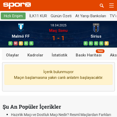
İLK11 KUR
Günün Özeti
At Yarışı Bankoları
TV'
Hızlı Erişim
18.04.2025
Maç Sonu
Malmö FF
Sirius
1 - 1
G
M
B
G
G
G
G
G
G
B
Yeni
Olaylar
Kadrolar
İstatistik
Baskı Haritası
Aks
İçerik bulunmuyor
Maçın başlamasına yakın canlı anlatım başlayacaktır.
Şu An Popüler İçerikler
Hazırlık Maçı ve Dostluk Maçı Nedir? Resmî Maçlardan Farkları