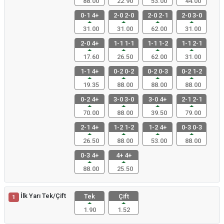
88.00
22.90
53.00
44.00
0-1 4+
2-0 2-0
2-0 2-1
2-0 3-0
31.00
31.00
62.00
31.00
2-0 4+
1-1 1-1
1-1 1-2
1-1 2-1
17.60
26.50
62.00
31.00
1-1 4+
0-2 0-2
0-2 0-3
0-2 1-2
19.35
88.00
88.00
88.00
0-2 4+
3-0 3-0
3-0 4+
2-1 2-1
70.00
88.00
39.50
79.00
2-1 4+
1-2 1-2
1-2 4+
0-3 0-3
26.50
88.00
53.00
88.00
0-3 4+
4+ 4+
88.00
25.50
İlk Yarı Tek/Çift
Tek
Çift
1
1.90
1.52