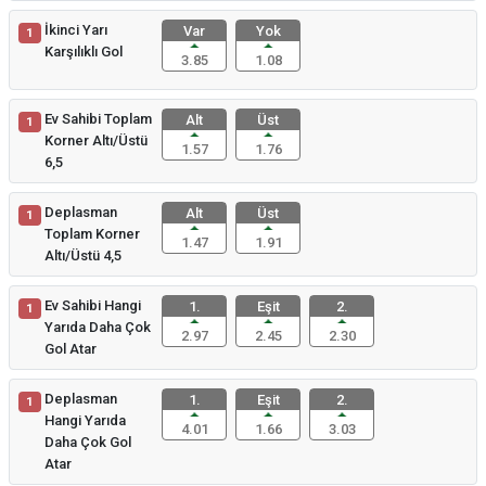
İkinci Yarı
Var
Yok
1
Karşılıklı Gol
3.85
1.08
Ev Sahibi Toplam
Alt
Üst
1
Korner Altı/Üstü
1.57
1.76
6,5
Deplasman
Alt
Üst
1
Toplam Korner
1.47
1.91
Altı/Üstü 4,5
Ev Sahibi Hangi
1.
Eşit
2.
1
Yarıda Daha Çok
2.97
2.45
2.30
Gol Atar
Deplasman
1.
Eşit
2.
1
Hangi Yarıda
4.01
1.66
3.03
Daha Çok Gol
Atar