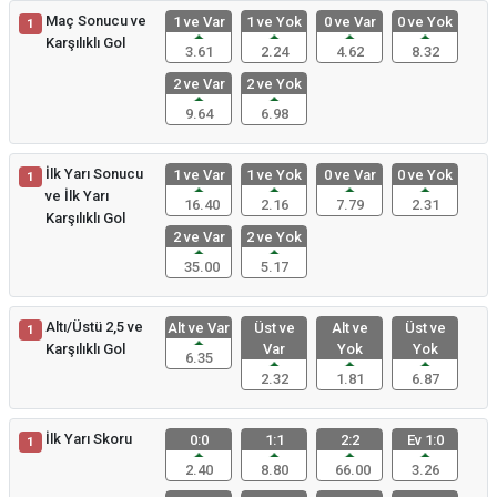
Maç Sonucu ve
1 ve Var
1 ve Yok
0 ve Var
0 ve Yok
1
Karşılıklı Gol
3.61
2.24
4.62
8.32
2 ve Var
2 ve Yok
9.64
6.98
İlk Yarı Sonucu
1 ve Var
1 ve Yok
0 ve Var
0 ve Yok
1
ve İlk Yarı
16.40
2.16
7.79
2.31
Karşılıklı Gol
2 ve Var
2 ve Yok
35.00
5.17
Altı/Üstü 2,5 ve
Alt ve Var
Üst ve
Alt ve
Üst ve
1
Karşılıklı Gol
Var
Yok
Yok
6.35
2.32
1.81
6.87
İlk Yarı Skoru
0:0
1:1
2:2
Ev 1:0
1
2.40
8.80
66.00
3.26