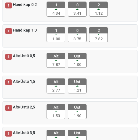
Handikap 0:2
1
0
2
1
4.34
3.41
1.12
Handikap 1:0
1
0
2
1
1.00
3.75
7.82
Altı/Üstü 0,5
Alt
Üst
1
7.87
1.00
Altı/Üstü 1,5
Alt
Üst
1
2.77
1.21
Altı/Üstü 2,5
Alt
Üst
1
1.53
1.90
Altı/Üstü 3,5
Alt
Üst
1