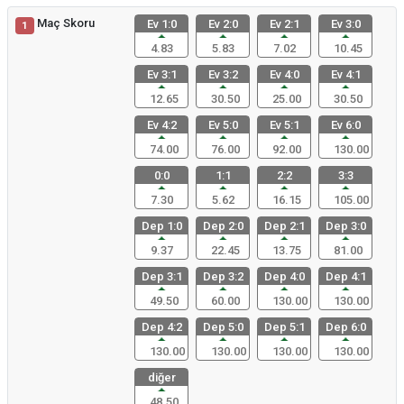
Maç Skoru
Ev 1:0
Ev 2:0
Ev 2:1
Ev 3:0
1
4.83
5.83
7.02
10.45
Ev 3:1
Ev 3:2
Ev 4:0
Ev 4:1
12.65
30.50
25.00
30.50
Ev 4:2
Ev 5:0
Ev 5:1
Ev 6:0
74.00
76.00
92.00
130.00
0:0
1:1
2:2
3:3
7.30
5.62
16.15
105.00
Dep 1:0
Dep 2:0
Dep 2:1
Dep 3:0
9.37
22.45
13.75
81.00
Dep 3:1
Dep 3:2
Dep 4:0
Dep 4:1
49.50
60.00
130.00
130.00
Dep 4:2
Dep 5:0
Dep 5:1
Dep 6:0
130.00
130.00
130.00
130.00
diğer
48.50