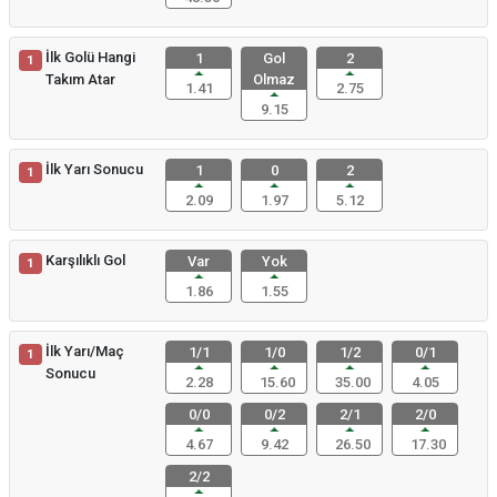
İlk Golü Hangi
1
Gol
2
1
Takım Atar
Olmaz
1.41
2.75
9.15
İlk Yarı Sonucu
1
0
2
1
2.09
1.97
5.12
Karşılıklı Gol
Var
Yok
1
1.86
1.55
İlk Yarı/Maç
1/1
1/0
1/2
0/1
1
Sonucu
2.28
15.60
35.00
4.05
0/0
0/2
2/1
2/0
4.67
9.42
26.50
17.30
2/2