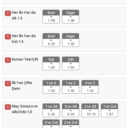
Her İki Yarı da
Evet
Hayır
1
Alt 1.5
1.98
1.48
Her İki Yarı da
Evet
Hayır
1
Üst 1.5
6.25
1.00
Korner Tek/Çift
Tek
Çift
1
1.65
1.66
İlk Yarı Çifte
1 ve 0
1 ve 2
0 ve 2
1
Şans
1.00
1.40
1.35
Maç Sonucu ve
1 ve Alt
0 ve Alt
2 ve Alt
1 ve Üst
1
Altı/Üstü 1,5
5.43
8.26
10.70
1.87
0 ve Üst
2 ve Üst