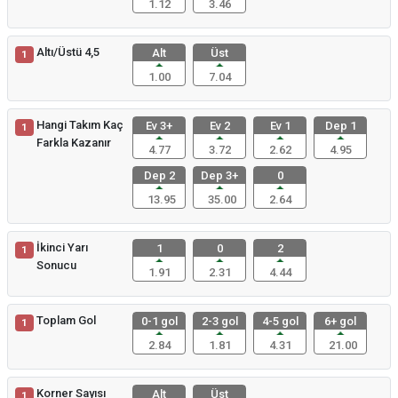
1.12
3.46
Altı/Üstü 4,5
Alt
Üst
1
1.00
7.04
Hangi Takım Kaç
Ev 3+
Ev 2
Ev 1
Dep 1
1
Farkla Kazanır
4.77
3.72
2.62
4.95
Dep 2
Dep 3+
0
13.95
35.00
2.64
İkinci Yarı
1
0
2
1
Sonucu
1.91
2.31
4.44
Toplam Gol
0-1 gol
2-3 gol
4-5 gol
6+ gol
1
2.84
1.81
4.31
21.00
Korner Sayısı
Alt
Üst
1