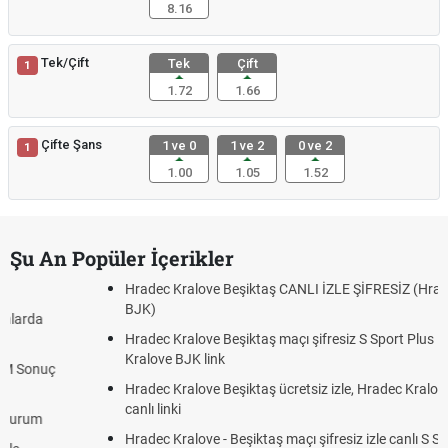
8.16
Tek/Çift
Tek
Çift
1
1.72
1.66
Çifte Şans
1 ve 0
1 ve 2
0 ve 2
1
1.00
1.05
1.52
Şu An Popüler İçerikler
Hradec Kralove Beşiktaş CANLI İZLE ŞİFRESİZ (Hradec Kralove
BJK)
Hradec Kralove Beşiktaş maçı şifresiz S Sport Plus izle, Hradec
Kralove BJK link
Hradec Kralove Beşiktaş ücretsiz izle, Hradec Kralove BJK maçı
canlı linki
Hradec Kralove - Beşiktaş maçı şifresiz izle canlı S Sport Plus