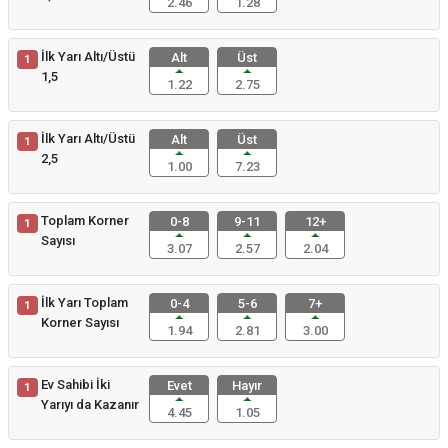
2.46
1.28
İlk Yarı Altı/Üstü
Alt
Üst
1
1,5
1.22
2.75
İlk Yarı Altı/Üstü
Alt
Üst
1
2,5
1.00
7.23
Toplam Korner
0-8
9-11
12+
1
Sayısı
3.07
2.57
2.04
İlk Yarı Toplam
0-4
5-6
7+
1
Korner Sayısı
1.94
2.81
3.00
Ev Sahibi İki
Evet
Hayır
1
Yarıyı da Kazanır
4.45
1.05