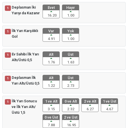
Deplasman İki
Evet
Hayır
1
Yarıyı da Kazanır
16.20
1.00
İlk Yarı Karşılıklı
Var
Yok
1
Gol
4.91
1.00
Ev Sahibi İlk Yarı
Alt
Üst
1
Altı/Üstü 0,5
1.76
1.63
Deplasman İlk
Alt
Üst
1
Yarı Altı/Üstü 0,5
1.22
2.73
İlk Yarı Sonucu
1 ve Alt
0 ve Alt
2 ve Alt
1 ve Üst
1
ve İlk Yarı Altı/
3.15
2.32
6.27
4.67
Üstü 1,5
0 ve Üst
2 ve Üst
7.88
16.95