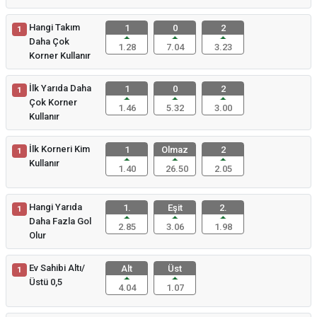
Hangi Takım
1
0
2
1
Daha Çok
1.28
7.04
3.23
Korner Kullanır
İlk Yarıda Daha
1
0
2
1
Çok Korner
1.46
5.32
3.00
Kullanır
İlk Korneri Kim
1
Olmaz
2
1
Kullanır
1.40
26.50
2.05
Hangi Yarıda
1.
Eşit
2.
1
Daha Fazla Gol
2.85
3.06
1.98
Olur
Ev Sahibi Altı/
Alt
Üst
1
Üstü 0,5
4.04
1.07