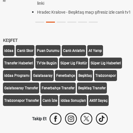
linki
Hradec Kralove - Beşiktaş maçı şifresiz izle canlı tv100 linki
KEŞFET
iddaa
Canlı Skor
Puan Durumu
Canlı Anlatım
At Yarışı
Transfer Haberleri
TV'de Bugün
Süper Lig Fikstür
Süper Lig Haberleri
iddaa Programı
Galatasaray
Fenerbahçe
Beşiktaş
Trabzonspor
Galatasaray Transfer
Fenerbahçe Transfer
Beşiktaş Transfer
Trabzonspor Transfer
Canlı İzle
iddaa Sonuçları
Aktif Sayaç
Takip Et