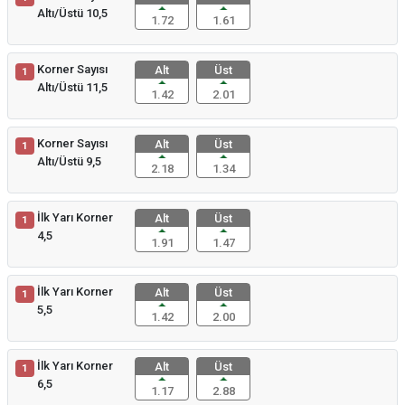
Altı/Üstü 10,5
1.72
1.61
Korner Sayısı
Alt
Üst
1
Altı/Üstü 11,5
1.42
2.01
Korner Sayısı
Alt
Üst
1
Altı/Üstü 9,5
2.18
1.34
İlk Yarı Korner
Alt
Üst
1
4,5
1.91
1.47
İlk Yarı Korner
Alt
Üst
1
5,5
1.42
2.00
İlk Yarı Korner
Alt
Üst
1
6,5
1.17
2.88