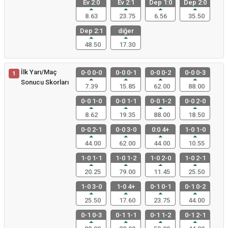
Ev 2:0
Ev 2:1
Dep 1:0
Dep 2:0
8.63
23.75
6.56
35.50
Dep 2:1
diğer
48.50
17.30
İlk Yarı/Maç
0-0 0-0
0-0 0-1
0-0 0-2
0-0 0-3
1
Sonucu Skorları
7.39
15.85
62.00
88.00
0-0 1-0
0-0 1-1
0-0 1-2
0-0 2-0
8.62
19.35
88.00
18.50
0-0 2-1
0-0 3-0
0:0 4+
1-0 1-0
44.00
62.00
44.00
10.55
1-0 1-1
1-0 1-2
1-0 2-0
1-0 2-1
20.25
79.00
11.45
25.50
1-0 3-0
1-0 4+
0-1 0-1
0-1 0-2
25.50
17.60
23.75
44.00
0-1 0-3
0-1 1-1
0-1 1-2
0-1 2-1