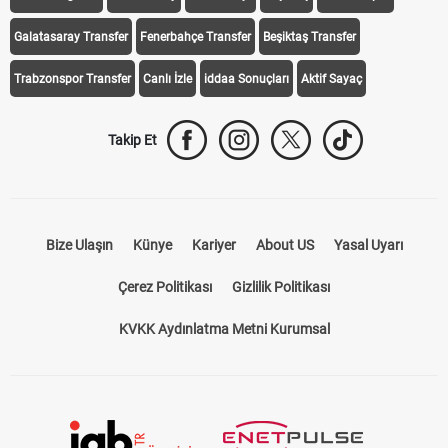
Galatasaray Transfer
Fenerbahçe Transfer
Beşiktaş Transfer
Trabzonspor Transfer
Canlı İzle
iddaa Sonuçları
Aktif Sayaç
Takip Et
Bize Ulaşın
Künye
Kariyer
About US
Yasal Uyarı
Çerez Politikası
Gizlilik Politikası
KVKK Aydınlatma Metni Kurumsal