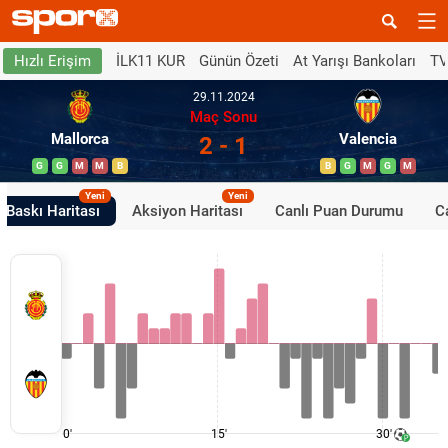
İLK11 KUR
Günün Özeti
At Yarışı Bankoları
TV
Hızlı Erişim
29.11.2024
Maç Sonu
Mallorca
Valencia
2 - 1
G
G
M
M
B
B
G
M
G
M
Yeni
Yeni
Baskı Haritası
Aksiyon Haritası
Canlı Puan Durumu
Ca
0'
15'
30'