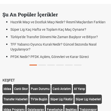
Şu An Popüler İçerikler
Hazırlık Maçı ve Dostluk Maçı Nedir? Resmî Maçlardan Farkları
Süper Lig Kaç Hafta ve Toplam Kaç Maç Oynanır?
Türkiye'de Transfer Dönemi Ne Zaman Başlıyor ve Bitiyor?
TFF Yabancı Oyuncu Kuralı Nedir? Güncel Sezonda Nasıl
Uygulanıyor?
PFDK Nedir? PFDK Açılımı, Görevleri ve Karar Süreci
KEŞFET
iddaa
Canlı Skor
Puan Durumu
Canlı Anlatım
At Yarışı
Transfer Haberleri
TV'de Bugün
Süper Lig Fikstür
Süper Lig Haberleri
iddaa Programı
Galatasaray
Fenerbahçe
Beşiktaş
Trabzonspor