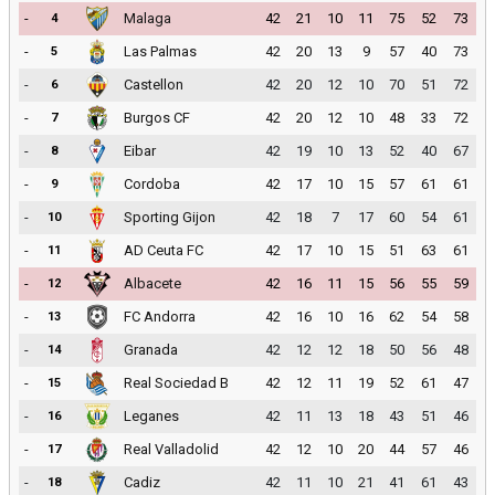
-
Malaga
42
21
10
11
75
52
73
4
-
Las Palmas
42
20
13
9
57
40
73
5
-
Castellon
42
20
12
10
70
51
72
6
-
Burgos CF
42
20
12
10
48
33
72
7
-
Eibar
42
19
10
13
52
40
67
8
-
Cordoba
42
17
10
15
57
61
61
9
-
Sporting Gijon
42
18
7
17
60
54
61
10
-
AD Ceuta FC
42
17
10
15
51
63
61
11
-
Albacete
42
16
11
15
56
55
59
12
-
FC Andorra
42
16
10
16
62
54
58
13
-
Granada
42
12
12
18
50
56
48
14
-
Real Sociedad B
42
12
11
19
52
61
47
15
-
Leganes
42
11
13
18
43
51
46
16
-
Real Valladolid
42
12
10
20
44
57
46
17
-
Cadiz
42
11
10
21
41
61
43
18