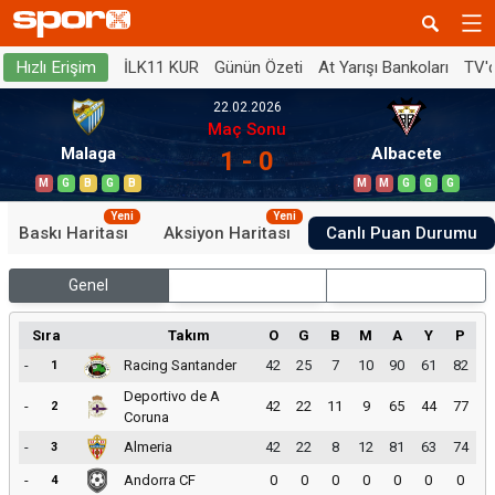
İLK11 KUR
Günün Özeti
At Yarışı Bankoları
TV'
Hızlı Erişim
22.02.2026
Maç Sonu
Malaga
Albacete
1 - 0
M
G
B
G
B
M
M
G
G
G
Yeni
Yeni
Baskı Haritası
Aksiyon Haritası
Canlı Puan Durumu
Genel
İç Saha
Dış Saha
Sıra
Takım
O
G
B
M
A
Y
P
-
Racing Santander
42
25
7
10
90
61
82
1
Deportivo de A
-
42
22
11
9
65
44
77
2
Coruna
-
Almeria
42
22
8
12
81
63
74
3
-
Andorra CF
0
0
0
0
0
0
0
4