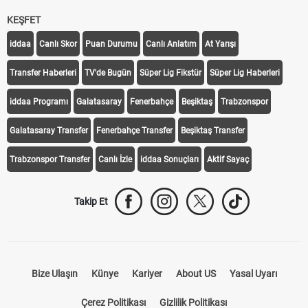
KEŞFET
iddaa
Canlı Skor
Puan Durumu
Canlı Anlatım
At Yarışı
Transfer Haberleri
TV'de Bugün
Süper Lig Fikstür
Süper Lig Haberleri
iddaa Programı
Galatasaray
Fenerbahçe
Beşiktaş
Trabzonspor
Galatasaray Transfer
Fenerbahçe Transfer
Beşiktaş Transfer
Trabzonspor Transfer
Canlı İzle
iddaa Sonuçları
Aktif Sayaç
Takip Et
Bize Ulaşın
Künye
Kariyer
About US
Yasal Uyarı
Çerez Politikası
Gizlilik Politikası