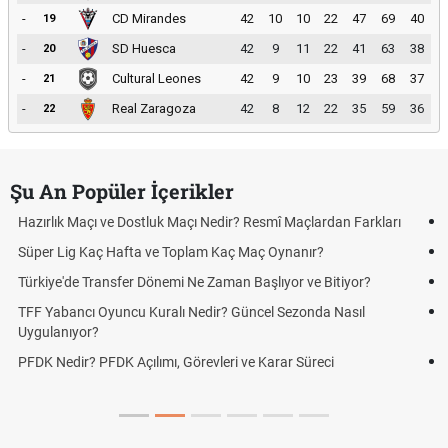
-
CD Mirandes
42
10
10
22
47
69
40
19
-
SD Huesca
42
9
11
22
41
63
38
20
-
Cultural Leones
42
9
10
23
39
68
37
21
-
Real Zaragoza
42
8
12
22
35
59
36
22
Şu An Popüler İçerikler
 Maçı Nedir? Resmî Maçlardan Farkları
Puan Durumunda AG, OM ve 
 Toplam Kaç Maç Oynanır?
Skor Ne Demek? Sporda Sko
mi Ne Zaman Başlıyor ve Bitiyor?
Futbol Nasıl Oynanır? Temel
lı Nedir? Güncel Sezonda Nasıl
Deplasman Golü Kuralı Ned
Uygulanıyor?
, Görevleri ve Karar Süreci
DGS Sonuçları Ne Zaman A
Tarihini Duyurdu