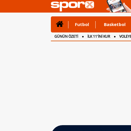
Futbol
Basketbol
GÜNÜN ÖZETİ
İLK 11'İNİ KUR
VOLEYB
CANLI ANLATIM
İNGİLTERE