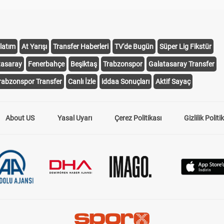
latım
At Yarışı
Transfer Haberleri
TV'de Bugün
Süper Lig Fikstür
tasaray
Fenerbahçe
Beşiktaş
Trabzonspor
Galatasaray Transfer
rabzonspor Transfer
Canlı İzle
iddaa Sonuçları
Aktif Sayaç
About US
Yasal Uyarı
Çerez Politikası
Gizlilik Politi