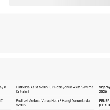
yayın
Futbolda Asist Nedir? Bir Pozisyonun Asist Sayılma
Sigaray
Kriterleri
2026
İZ
Endirekt Serbest Vuruş Nedir? Hangi Durumlarda
FENER
Verilir?
(FB S