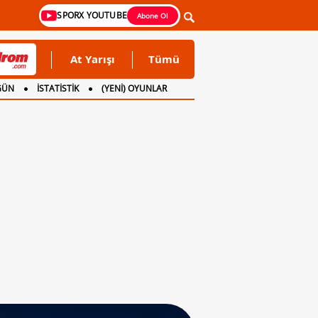
SPORX YOUTUBE
Abone Ol
At Yarışı
Tümü
GÜN
İSTATİSTİK
(YENİ) OYUNLAR