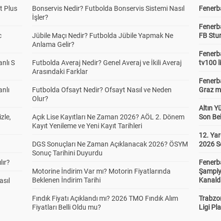
t Plus
Bonservis Nedir? Futbolda Bonservis Sistemi Nasıl
Fenerba
İşler?
Fenerb
c
Jübile Maçı Nedir? Futbolda Jübile Yapmak Ne
FB Stu
Anlama Gelir?
Fenerba
anlı S
Futbolda Averaj Nedir? Genel Averaj ve İkili Averaj
tv100 l
Arasındaki Farklar
Fenerba
anlı
Futbolda Ofsayt Nedir? Ofsayt Nasıl ve Neden
Graz ma
Olur?
Altın Y
zle,
Açık Lise Kayıtları Ne Zaman 2026? AÖL 2. Dönem
Son Bek
Kayıt Yenileme ve Yeni Kayıt Tarihleri
12. Yar
DGS Sonuçları Ne Zaman Açıklanacak 2026? ÖSYM
2026 S
Sonuç Tarihini Duyurdu
lır?
Fenerb
Motorine İndirim Var mı? Motorin Fiyatlarında
Şampiy
Beklenen İndirim Tarihi
Kanald
asıl
Fındık Fiyatı Açıklandı mı? 2026 TMO Fındık Alım
Trabzo
Fiyatları Belli Oldu mu?
Ligi Pla