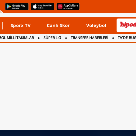
Sporx TV
Canlı Skor
Voleybol
OL MİLLİ TAKIMLAR
SÜPER LİG
TRANSFER HABERLERİ
TV'DE BU