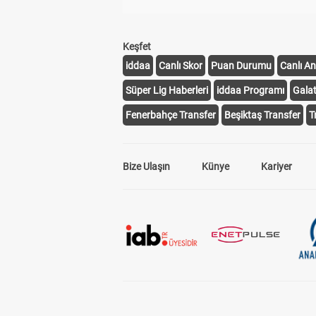
Keşfet
iddaa
Canlı Skor
Puan Durumu
Canlı An
Süper Lig Haberleri
iddaa Programı
Gala
Fenerbahçe Transfer
Beşiktaş Transfer
T
Bize Ulaşın
Künye
Kariyer