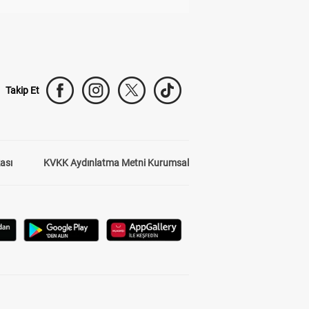
Takip Et
kası
KVKK Aydınlatma Metni Kurumsal