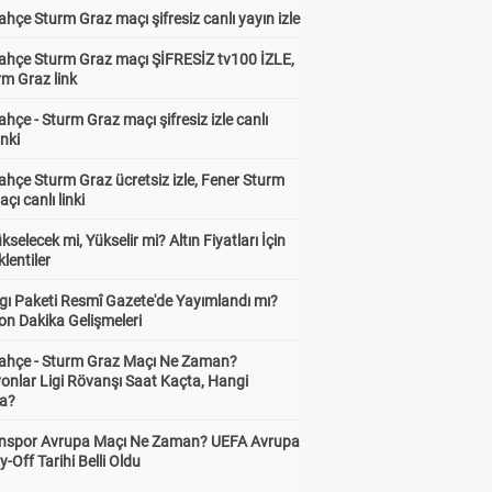
hçe Sturm Graz maçı şifresiz canlı yayın izle
ahçe Sturm Graz maçı ŞİFRESİZ tv100 İZLE,
rm Graz link
hçe - Sturm Graz maçı şifresiz izle canlı
inki
hçe Sturm Graz ücretsiz izle, Fener Sturm
çı canlı linki
ükselecek mi, Yükselir mi? Altın Fiyatları İçin
lentiler
gı Paketi Resmî Gazete'de Yayımlandı mı?
on Dakika Gelişmeleri
ahçe - Sturm Graz Maçı Ne Zaman?
onlar Ligi Rövanşı Saat Kaçta, Hangi
a?
nspor Avrupa Maçı Ne Zaman? UEFA Avrupa
y-Off Tarihi Belli Oldu