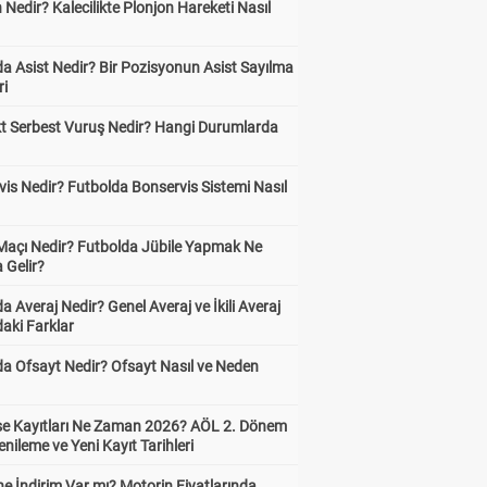
 Nedir? Kalecilikte Plonjon Hareketi Nasıl
?
a Asist Nedir? Bir Pozisyonun Asist Sayılma
ri
kt Serbest Vuruş Nedir? Hangi Durumlarda
is Nedir? Futbolda Bonservis Sistemi Nasıl
 Maçı Nedir? Futbolda Jübile Yapmak Ne
 Gelir?
a Averaj Nedir? Genel Averaj ve İkili Averaj
aki Farklar
da Ofsayt Nedir? Ofsayt Nasıl ve Neden
ise Kayıtları Ne Zaman 2026? AÖL 2. Dönem
enileme ve Yeni Kayıt Tarihleri
e İndirim Var mı? Motorin Fiyatlarında