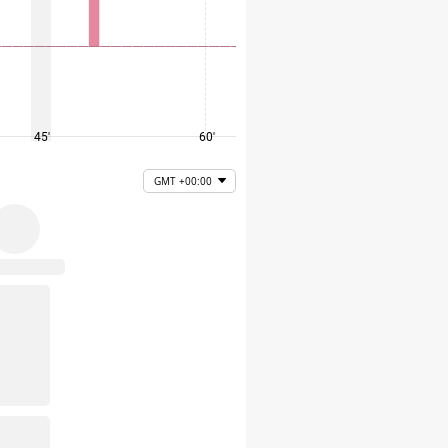
45'
60'
75'
GMT +00:00