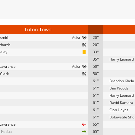
Luton Town
ismith
20''
ichards
20''
eeley
33''
35''
Harry Leonard
 Lawrence
50''
 Clark
50''
61''
Brandon Khela
61''
Ben Woods
61''
Harry Leonard
61''
David Kamara
61''
Cian Hayes
61''
Boluwatife Sh
 Lawrence
65''
 Kodua
65''