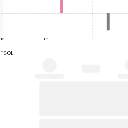
0'
15'
30'
UTBOL