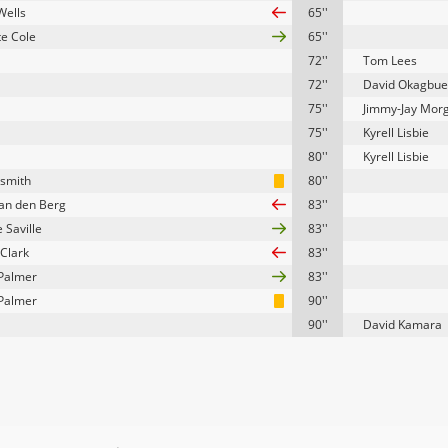
Wells
65''
e Cole
65''
72''
Tom Lees
72''
David Okagbue
75''
Jimmy-Jay Mor
75''
Kyrell Lisbie
80''
Kyrell Lisbie
ismith
80''
an den Berg
83''
 Saville
83''
 Clark
83''
Palmer
83''
Palmer
90''
90''
David Kamara