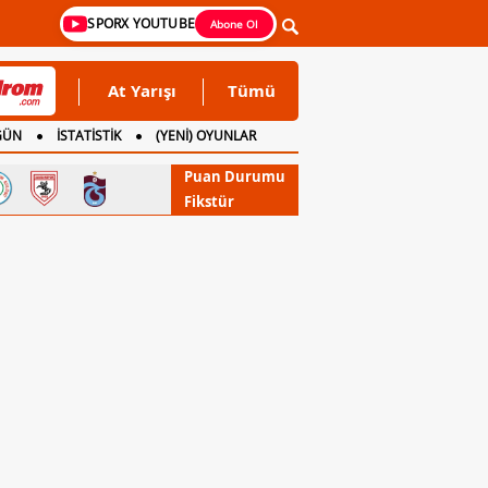
SPORX YOUTUBE
Abone Ol
At Yarışı
Tümü
GÜN
İSTATİSTİK
(YENİ) OYUNLAR
Puan Durumu
Fikstür