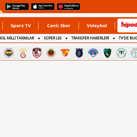
Sporx TV
Canlı Skor
Voleybol
OL MİLLİ TAKIMLAR
SÜPER LİG
TRANSFER HABERLERİ
TV'DE BU