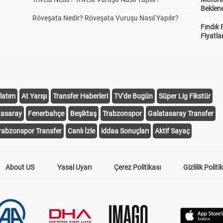
Beklene
Röveşata Nedir? Röveşata Vuruşu Nasıl Yapılır?
Fındık 
Fiyatla
latım
At Yarışı
Transfer Haberleri
TV'de Bugün
Süper Lig Fikstür
tasaray
Fenerbahçe
Beşiktaş
Trabzonspor
Galatasaray Transfer
rabzonspor Transfer
Canlı İzle
iddaa Sonuçları
Aktif Sayaç
About US
Yasal Uyarı
Çerez Politikası
Gizlilik Politi