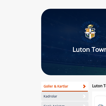
Luton Tow
Luton T
Goller & Kartlar
Kadrolar