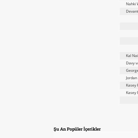
Nahki 
Devant
Kal Na
Davy v
George
Jordan
Kasey 
Kasey 
Şu An Popüler İçerikler