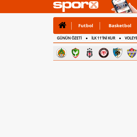
Futbol
Basketbol
GÜNÜN ÖZETİ
İLK 11'İNİ KUR
VOLEYB
CANLI ANLATIM
İNGİLTERE