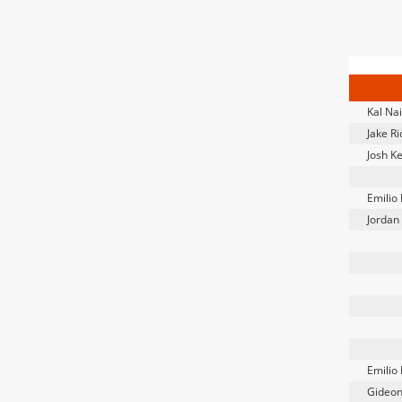
Kal Na
Jake R
Josh K
Emilio
Jordan
Emilio
Gideon