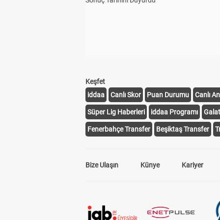
Sonuç Tarihini Duyurdu
Keşfet
iddaa
Canlı Skor
Puan Durumu
Canlı An
Süper Lig Haberleri
iddaa Programı
Gala
Fenerbahçe Transfer
Beşiktaş Transfer
T
Bize Ulaşın
Künye
Kariyer