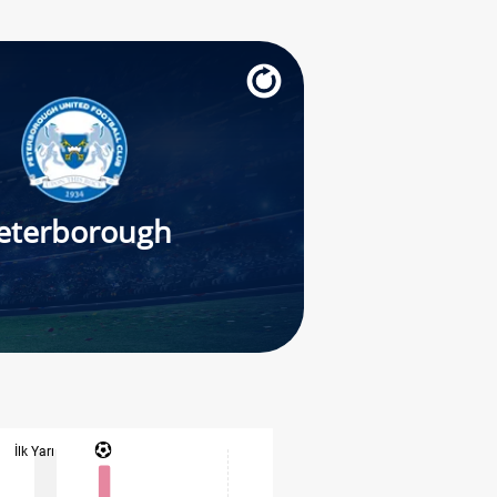
eterborough
İlk Yarı