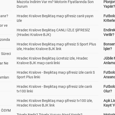
Mazota İndirim Var mı? Motorin Fiyatlarında Son
Plonjon
Durum
Yapılır
anır?
Hradec Kralove Beşiktaş maçı şifresiz canlı yayın
Futbold
izle
Kriterle
or ve
Hradec Kralove Beşiktaş CANLI İZLE ŞİFRESİZ
Endire
(Hradec Kralove BJK)
Verilir?
ezonda
Hradec Kralove Beşiktaş maçı şifresiz S Sport Plus
Bonserv
izle, Hradec Kralove BJK link
İşler?
 Süreci
Hradec Kralove Beşiktaş ücretsiz izle, Hradec
Jübile
Kralove BJK maçı canlı linki
Anlama
ar Ne
Hradec Kralove - Beşiktaş maçı şifresiz izle canlı S
Futbold
Sport Plus linki
Arasınd
amları
Hradec Kralove - Beşiktaş maçı şifresiz izle canlı
Futbol
tv100 linki
Olur?
Hradec Kralove Beşiktaş maçı şifresiz tv100 izle,
Açık L
Hradec Kralove BJK link
Kayıt Y
? ÖSYM
Trivela Nedir? Trivela Vuruşu Nasıl Yapılır?
Motorin