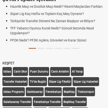
rlık Maçı ve Dostluk Maçı Nedir? Resmî Maçlardan Farkları
Puan D
er Lig Kaç Hafta ve Toplam Kaç Maç Oynanır?
Skor N
iye'de Transfer Dönemi Ne Zaman Başlıyor ve Bitiyor?
Futbol 
Yabancı Oyuncu Kuralı Nedir? Güncel Sezonda Nasıl
Deplas
ulanıyor?
Uygula
 Nedir? PFDK Açılımı, Görevleri ve Karar Süreci
DGS So
Tarihin
KEŞFET
iddaa
Canlı Skor
Puan Durumu
Canlı Anlatım
At Yarışı
Transfer Haberleri
TV'de Bugün
Süper Lig Fikstür
Süper Lig Haberleri
iddaa Programı
Galatasaray
Fenerbahçe
Beşiktaş
Trabzonspor
Galatasaray Transfer
Fenerbahçe Transfer
Beşiktaş Transfer