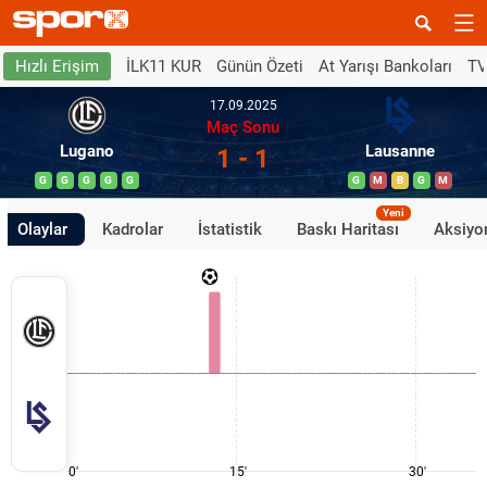
İLK11 KUR
Günün Özeti
At Yarışı Bankoları
TV
Hızlı Erişim
17.09.2025
Maç Sonu
Lugano
Lausanne
1 - 1
G
G
G
G
G
G
M
B
G
M
Yeni
Olaylar
Kadrolar
İstatistik
Baskı Haritası
Aksiyon
0'
15'
30'