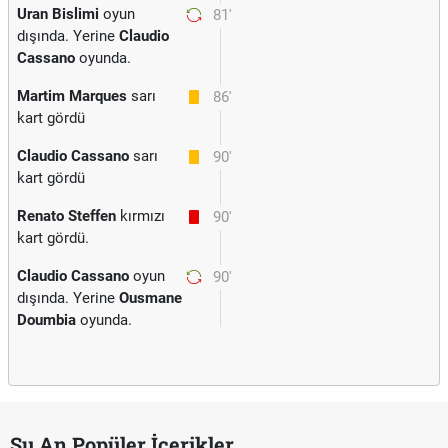
Uran Bislimi
oyun
81'
dışında. Yerine
Claudio
Cassano
oyunda.
Martim Marques
sarı
86'
kart gördü
Claudio Cassano
sarı
90'
kart gördü
Renato Steffen
kırmızı
90'
kart gördü.
Claudio Cassano
oyun
90'
dışında. Yerine
Ousmane
Doumbia
oyunda.
Şu An Popüler İçerikler