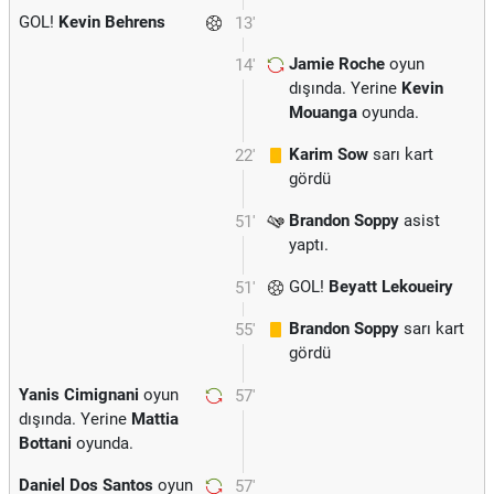
GOL!
Kevin Behrens
13'
Jamie Roche
oyun
14'
dışında. Yerine
Kevin
Mouanga
oyunda.
Karim Sow
sarı kart
22'
gördü
Brandon Soppy
asist
51'
yaptı.
GOL!
Beyatt Lekoueiry
51'
Brandon Soppy
sarı kart
55'
gördü
Yanis Cimignani
oyun
57'
dışında. Yerine
Mattia
Bottani
oyunda.
Daniel Dos Santos
oyun
57'