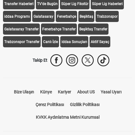
Transfer Haberleri
TV'de Bugün
Süper Lig Fikstür
Süper Lig Haberleri
iddaa Programı
Galatasaray
Fenerbahçe
Beşiktaş
Trabzonspor
Galatasaray Transfer
Fenerbahçe Transfer
Beşiktaş Transfer
Trabzonspor Transfer
Canlı İzle
iddaa Sonuçları
Aktif Sayaç
Takip Et
Bize Ulaşın
Künye
Kariyer
About US
Yasal Uyarı
Çerez Politikası
Gizlilik Politikası
KVKK Aydınlatma Metni Kurumsal