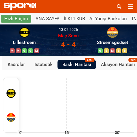
ANA SAYFA
İLK11 KUR
At Yarışı Bankoları
TV
Hızlı Erişim
13.02.2026
Maç Sonu
Lillestroem
Stroemsgodset
4 - 4
M
M
G
G
M
G
B
M
B
B
Yeni
Yeni
Kadrolar
İstatistik
Baskı Haritası
Aksiyon Haritası
0'
15'
30'