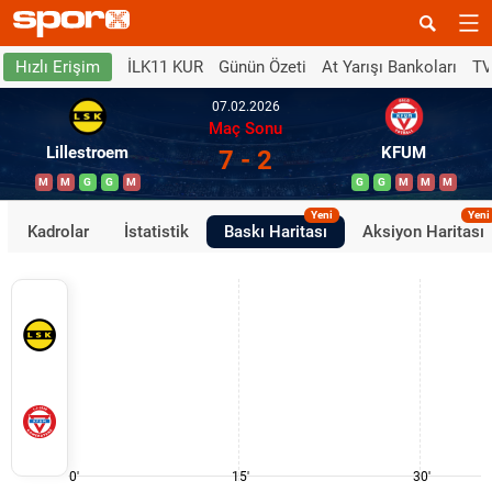
İLK11 KUR
Günün Özeti
At Yarışı Bankoları
TV
Hızlı Erişim
07.02.2026
Maç Sonu
Lillestroem
KFUM
7 - 2
M
M
G
G
M
G
G
M
M
M
Yeni
Yeni
Kadrolar
İstatistik
Baskı Haritası
Aksiyon Haritası
0'
15'
30'