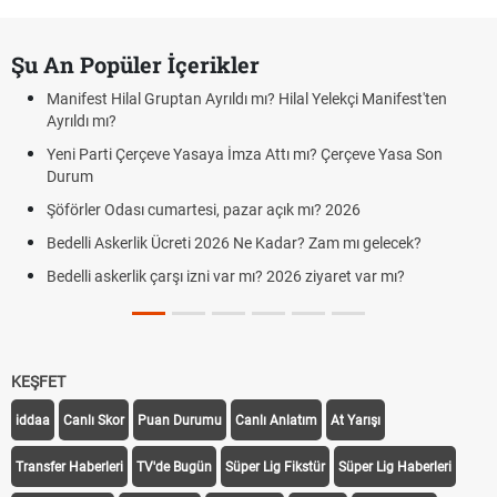
Şu An Popüler İçerikler
Manifest Hilal Gruptan Ayrıldı mı? Hilal Yelekçi Manifest'ten
Ayrıldı mı?
Yeni Parti Çerçeve Yasaya İmza Attı mı? Çerçeve Yasa Son
Durum
Şöförler Odası cumartesi, pazar açık mı? 2026
Bedelli Askerlik Ücreti 2026 Ne Kadar? Zam mı gelecek?
Bedelli askerlik çarşı izni var mı? 2026 ziyaret var mı?
KEŞFET
iddaa
Canlı Skor
Puan Durumu
Canlı Anlatım
At Yarışı
Transfer Haberleri
TV'de Bugün
Süper Lig Fikstür
Süper Lig Haberleri