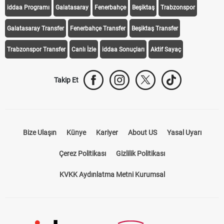
iddaa Programı
Galatasaray
Fenerbahçe
Beşiktaş
Trabzonspor
Galatasaray Transfer
Fenerbahçe Transfer
Beşiktaş Transfer
Trabzonspor Transfer
Canlı İzle
iddaa Sonuçları
Aktif Sayaç
Takip Et
Bize Ulaşın
Künye
Kariyer
About US
Yasal Uyarı
Çerez Politikası
Gizlilik Politikası
KVKK Aydınlatma Metni Kurumsal