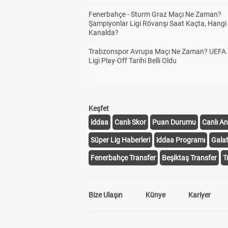
Fenerbahçe - Sturm Graz Maçı Ne Zaman?
Şampiyonlar Ligi Rövanşı Saat Kaçta, Hangi
Kanalda?
Trabzonspor Avrupa Maçı Ne Zaman? UEFA
Ligi Play-Off Tarihi Belli Oldu
Keşfet
iddaa
Canlı Skor
Puan Durumu
Canlı An
Süper Lig Haberleri
iddaa Programı
Gala
Fenerbahçe Transfer
Beşiktaş Transfer
T
Bize Ulaşın
Künye
Kariyer