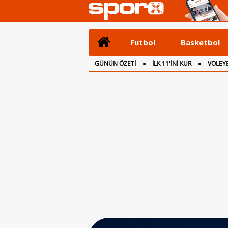
Futbol
Basketbol
GÜNÜN ÖZETİ
İLK 11'İNİ KUR
VOLEYB
CANLI ANLATIM
İNGİLTERE