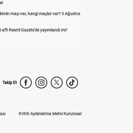
a!
kimin maçı var, hangi maçlar var? 3 Ağustos
 affı Resmî Gazete'de yayımlandı mı?
Takip Et
kası
KVKK Aydınlatma Metni Kurumsal