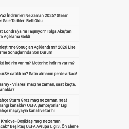
Yaz İndirimleri Ne Zaman 2026? Steam
Sale Tarihleri Belli Oldu
t Londra'ya mı Taşınıyor? Tolga Akış'tan
ra Açıklama Geldi
leştirme Sonuçları Açıklandı mı? 2026 Lise
tirme Sonuçlarında Son Durum
ıt indirim var mı? Motorine indirim var mı?
urSA satıldı mı? Satın almanın perde arkası!
aray - Villareal maçı ne zaman, saat kaçta,
kanalda?
ahçe Sturm Graz maçı ne zaman, saat
 hangi kanalda? UEFA Şampiyonlar Ligi
hçe maçı yayın kanalı ve tarihi
 Kralove - Beşiktaş maçı ne zaman
cak? Beşiktaş UEFA Avrupa Ligi 3. Ön Eleme