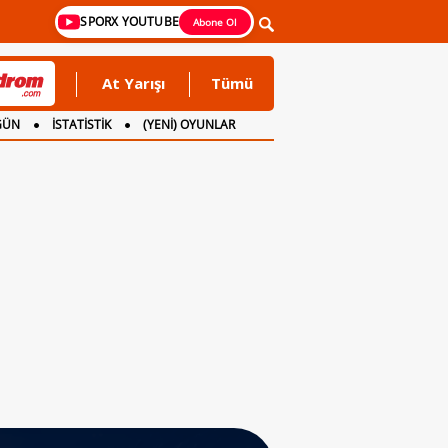
SPORX YOUTUBE
Abone Ol
At Yarışı
Tümü
GÜN
İSTATİSTİK
(YENİ) OYUNLAR