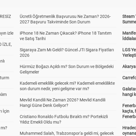
RESİZ
Ücretli Öğretmenlik Başvurusu Ne Zaman? 2026-
Steam 
2027 Başvuru Takviminde Son Durum
Summer 
yın izle
iPhone 18 Ne Zaman Çıkacak? iPhone 18 Tanıtım
Manifes
ve Satış Tarihi
İddiala
 İZLE,
Sigaraya Zam Mı Geldi? Güncel JTI Sigara Fiyatları
LGS Yer
2026
Yerleş
nlı
Hürmüz Boğazı Açıldı mı? Son Durum ve Bölgedeki
Akaryak
Gelişmeler
Sturm
Carrefo
Kademeli emeklilik gelecek mi? Kademeli emeklilikte
son durum nedir, yeni gelişme var mı?
Galatas
Alım
hangi 
Mevlid Kandili Ne Zaman 2026? Mevlid Kandili
Hangi Güne Denk Geliyor?
Fenerb
ı İçin
kaçta,
Cristiano Ronaldo Futbolu Bıraktı mı? Portekizli
Fenerba
Yıldız Emekli Oldu mu?
 mı?
Hradec
Muhammed Salah, Trabzonspor'a geldi mi, gelecek
oynana