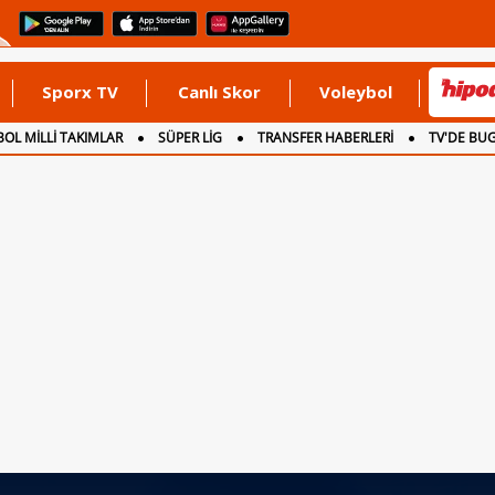
Sporx TV
Canlı Skor
Voleybol
OL MİLLİ TAKIMLAR
SÜPER LİG
TRANSFER HABERLERİ
TV'DE BU