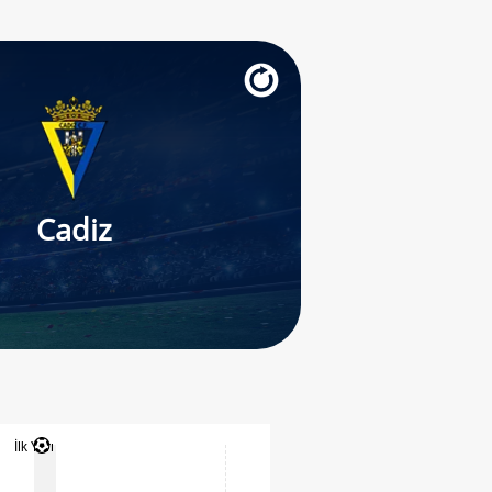
Cadiz
İlk Yarı