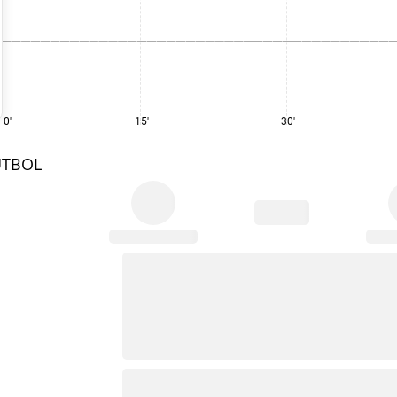
0'
15'
30'
UTBOL