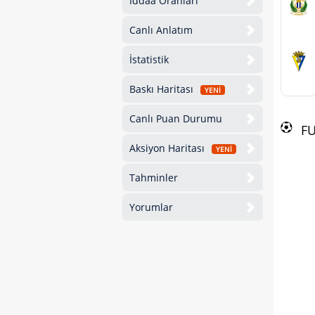
İddaa Oranları
Canlı Anlatım
İstatistik
Baskı Haritası
YENİ
Canlı Puan Durumu
F
Aksiyon Haritası
YENİ
Tahminler
Yorumlar