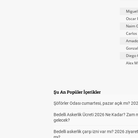
Miguel
Oscar 
Naim G
Carlos
Amado
Gonzal
Diego 
Alex Mi
Şu An Popüler İçerikler
Şöförler Odası cumartesi, pazar açık mı? 20
Bedelli Askerlik Ücreti 2026 Ne Kadar? Zam 
gelecek?
Bedelli askerlik çarşı izni var mı? 2026 ziyare
mı?