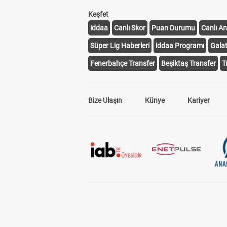
Keşfet
iddaa
Canlı Skor
Puan Durumu
Canlı An
Süper Lig Haberleri
iddaa Programı
Gala
Fenerbahçe Transfer
Beşiktaş Transfer
T
Bize Ulaşın
Künye
Kariyer