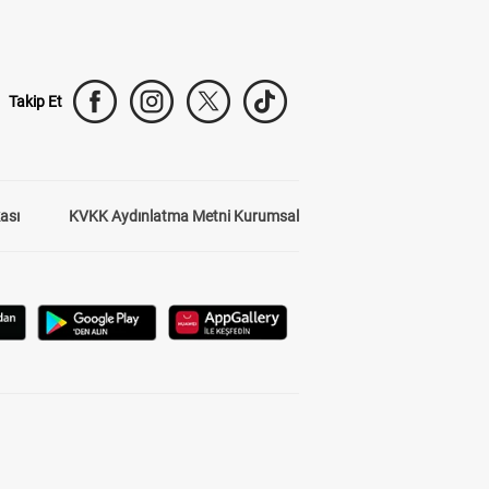
Takip Et
kası
KVKK Aydınlatma Metni Kurumsal