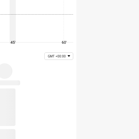
45'
60'
75'
GMT +00:00