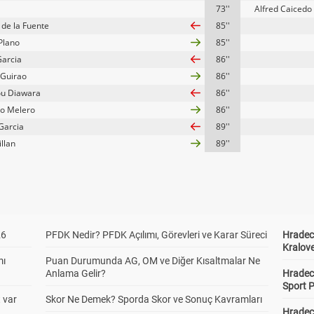
73''
Alfred Caicedo
 de la Fuente
85''
Plano
85''
arcia
86''
 Guirao
86''
u Diawara
86''
o Melero
86''
Garcia
89''
llan
89''
26
PFDK Nedir? PFDK Açılımı, Görevleri ve Karar Süreci
Hradec 
Kralove
mı
Puan Durumunda AG, OM ve Diğer Kısaltmalar Ne
Anlama Gelir?
Hradec 
Sport P
t var
Skor Ne Demek? Sporda Skor ve Sonuç Kavramları
Hradec 