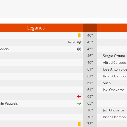
Leganes
40''
45''
arcia
45''
46''
Sergio Ortuno
46''
Alfred Caicedo
61''
Jose Antonio de
61''
Brian Ocampo
61''
Suso
61''
Javi Ontiveros
65''
in Pauwels
65''
70''
Javi Ontiveros
70''
Brian Ocampo
73''