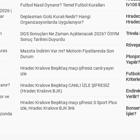
tv100 l
Futbol Nasıl Oynanır? Temel Futbol Kuralları
2026 |
ar
Hradec 
Deplasman Golü Kuralı Nedir? Hangi
Hradec
Organizasyonlarda Uygulanıyor?
in
Trivela
DGS Sonuçları Ne Zaman Açıklanacak 2026? ÖSYM
Sonuç Tarihini Duyurdu
Röveşa
Aras
Mazota İndirim Var mı? Motorin Fiyatlarında Son
Durum
Plonjon
Yapılır
Hradec Kralove Beşiktaş maçı şifresiz canlı yayın
izle
Futbold
Kriterle
anır?
Hradec Kralove Beşiktaş CANLI İZLE ŞİFRESİZ
(Hradec Kralove BJK)
Endire
or ve
Verilir?
Hradec Kralove Beşiktaş maçı şifresiz S Sport Plus
izle, Hradec Kralove BJK link
Bonserv
ezonda
İşler?