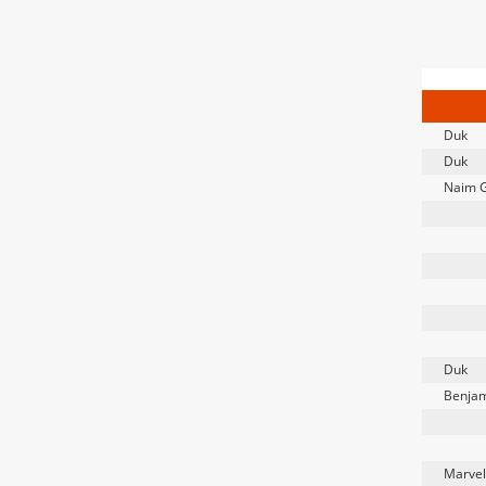
Duk
Duk
Naim G
Duk
Benjam
Marvel