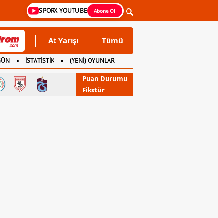
SPORX YOUTUBE
Abone Ol
At Yarışı
Tümü
GÜN
İSTATİSTİK
(YENİ) OYUNLAR
Puan Durumu
Fikstür