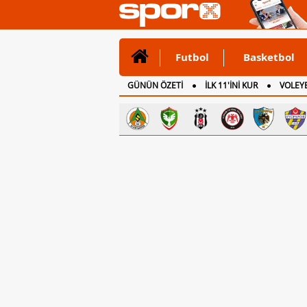
Futbol
Basketbol
GÜNÜN ÖZETİ
İLK 11'İNİ KUR
VOLEYB
CANLI ANLATIM
İNGİLTERE