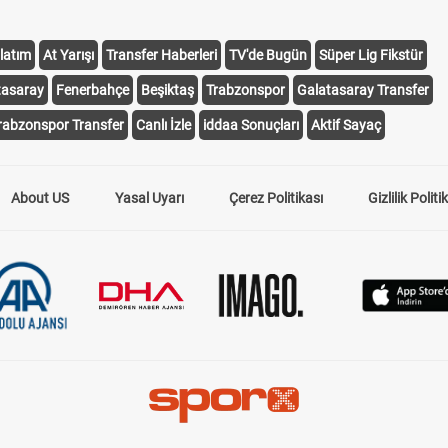
latım
At Yarışı
Transfer Haberleri
TV'de Bugün
Süper Lig Fikstür
tasaray
Fenerbahçe
Beşiktaş
Trabzonspor
Galatasaray Transfer
rabzonspor Transfer
Canlı İzle
iddaa Sonuçları
Aktif Sayaç
About US
Yasal Uyarı
Çerez Politikası
Gizlilik Politi