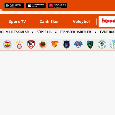
Sporx TV
Canlı Skor
Voleybol
OL MİLLİ TAKIMLAR
SÜPER LİG
TRANSFER HABERLERİ
TV'DE BU