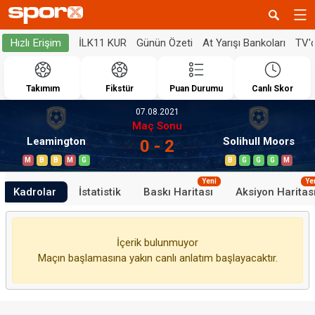
İLK11 KUR
Günün Özeti
At Yarışı Bankoları
TV'
Hızlı Erişim
Takımım
Fikstür
Puan Durumu
Canlı Skor
07.08.2021
Maç Sonu
Leamington
Solihull Moors
0 - 2
M
B
B
M
G
B
G
G
G
M
Yeni
Ye
Kadrolar
İstatistik
Baskı Haritası
Aksiyon Haritas
İçerik bulunmuyor
Maçın başlamasına yakın canlı anlatım başlayacaktır.