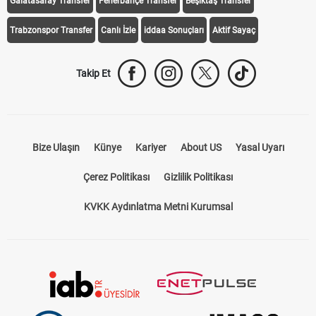
Galatasaray Transfer
Fenerbahçe Transfer
Beşiktaş Transfer
Trabzonspor Transfer
Canlı İzle
iddaa Sonuçları
Aktif Sayaç
Takip Et
Bize Ulaşın
Künye
Kariyer
About US
Yasal Uyarı
Çerez Politikası
Gizlilik Politikası
KVKK Aydınlatma Metni Kurumsal