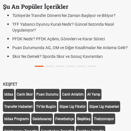
Şu An Popüler İçerikler
Türkiye'de Transfer Dönemi Ne Zaman Başlıyor ve Bitiyor?
TFF Yabancı Oyuncu Kuralı Nedir? Güncel Sezonda Nasıl
Uygulanıyor?
PFDK Nedir? PFDK Açılımı, Görevleri ve Karar Süreci
Puan Durumunda AG, OM ve Diğer Kısaltmalar Ne Anlama Gelir?
Skor Ne Demek? Sporda Skor ve Sonuç Kavramları
KEŞFET
iddaa
Canlı Skor
Puan Durumu
Canlı Anlatım
At Yarışı
Transfer Haberleri
TV'de Bugün
Süper Lig Fikstür
Süper Lig Haberleri
iddaa Programı
Galatasaray
Fenerbahçe
Beşiktaş
Trabzonspor