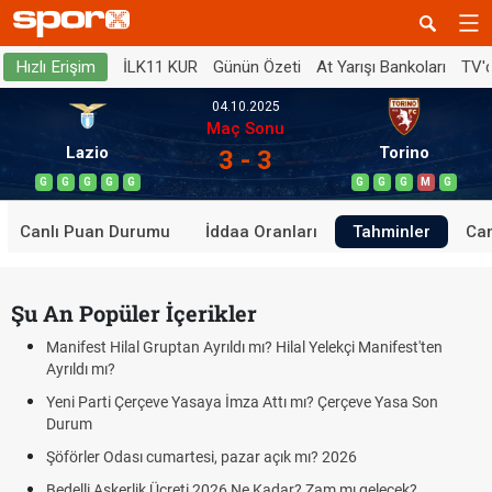
İLK11 KUR
Günün Özeti
At Yarışı Bankoları
TV'
Hızlı Erişim
04.10.2025
Maç Sonu
Lazio
Torino
3 - 3
G
G
G
G
G
G
G
G
M
G
Canlı Puan Durumu
İddaa Oranları
Tahminler
Can
Şu An Popüler İçerikler
Manifest Hilal Gruptan Ayrıldı mı? Hilal Yelekçi Manifest'ten
Ayrıldı mı?
Yeni Parti Çerçeve Yasaya İmza Attı mı? Çerçeve Yasa Son
Durum
Şöförler Odası cumartesi, pazar açık mı? 2026
Bedelli Askerlik Ücreti 2026 Ne Kadar? Zam mı gelecek?