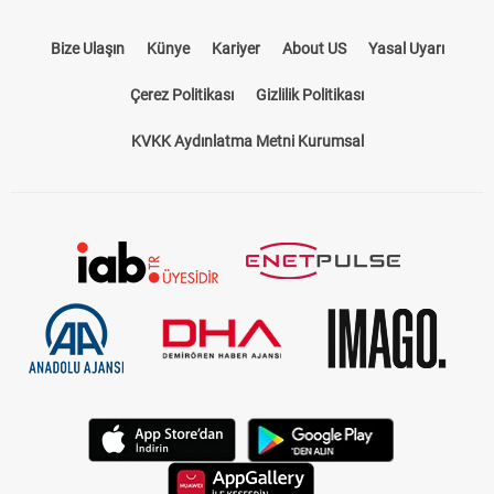
Bize Ulaşın
Künye
Kariyer
About US
Yasal Uyarı
Çerez Politikası
Gizlilik Politikası
KVKK Aydınlatma Metni Kurumsal