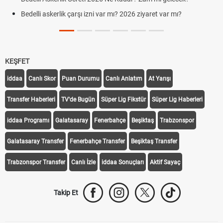
Bedelli askerlik çarşı izni var mı? 2026 ziyaret var mı?
KEŞFET
iddaa
Canlı Skor
Puan Durumu
Canlı Anlatım
At Yarışı
Transfer Haberleri
TV'de Bugün
Süper Lig Fikstür
Süper Lig Haberleri
iddaa Programı
Galatasaray
Fenerbahçe
Beşiktaş
Trabzonspor
Galatasaray Transfer
Fenerbahçe Transfer
Beşiktaş Transfer
Trabzonspor Transfer
Canlı İzle
iddaa Sonuçları
Aktif Sayaç
Takip Et