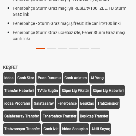
Fenerbahçe Sturm Graz maçı ŞİFRESİZ tv100 İZLE, FB Sturm
Graz link
Fenerbahçe - Sturm Graz maçı şifresiz izle canlı tv100 linki
Fenerbahçe Sturm Graz ücretsiz izle, Fener Sturm Graz maçı
canlı linki
KEŞFET
iddaa
Canlı Skor
Puan Durumu
Canlı Anlatım
At Yarışı
Transfer Haberleri
TV'de Bugün
Süper Lig Fikstür
Süper Lig Haberleri
iddaa Programı
Galatasaray
Fenerbahçe
Beşiktaş
Trabzonspor
Galatasaray Transfer
Fenerbahçe Transfer
Beşiktaş Transfer
Trabzonspor Transfer
Canlı İzle
iddaa Sonuçları
Aktif Sayaç