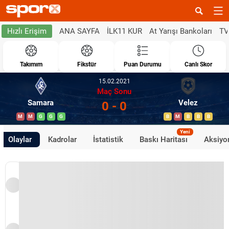
ANA SAYFA
İLK11 KUR
At Yarışı Bankoları
TV
Hızlı Erişim
Takımım
Fikstür
Puan Durumu
Canlı Skor
15.02.2021
Maç Sonu
Samara
Velez
0 - 0
M
M
G
G
G
B
M
B
B
B
Yeni
Olaylar
Kadrolar
İstatistik
Baskı Haritası
Aksiyon