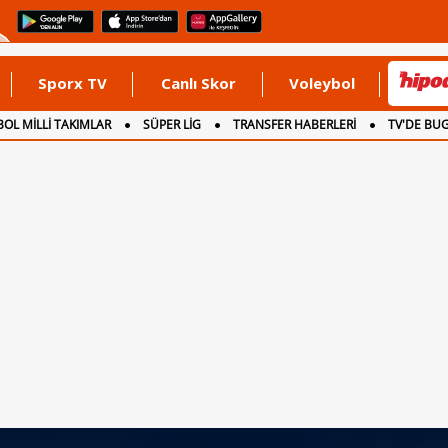
Sporx TV
Canlı Skor
Voleybol
OL MİLLİ TAKIMLAR
SÜPER LİG
TRANSFER HABERLERİ
TV'DE BU