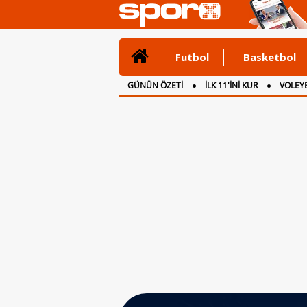
Futbol
Basketbol
GÜNÜN ÖZETİ
İLK 11'İNİ KUR
VOLEYB
CANLI ANLATIM
İNGİLTERE