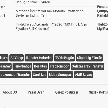
Sonuç Tarihini Duyurdu
lır?
Fenerb
Motorine İndirim Var mı? Motorin Fiyatlarında
Şampiy
Beklenen İndirim Tarihi
Kanald
asıl
Fındık Fiyatı Açıklandı mı? 2026 TMO Fındık Alım
Trabzo
Fiyatları Belli Oldu mu?
Ligi Pla
latım
At Yarışı
Transfer Haberleri
TV'de Bugün
Süper Lig Fikstür
tasaray
Fenerbahçe
Beşiktaş
Trabzonspor
Galatasaray Transfer
rabzonspor Transfer
Canlı İzle
iddaa Sonuçları
Aktif Sayaç
About US
Yasal Uyarı
Çerez Politikası
Gizlilik Politi