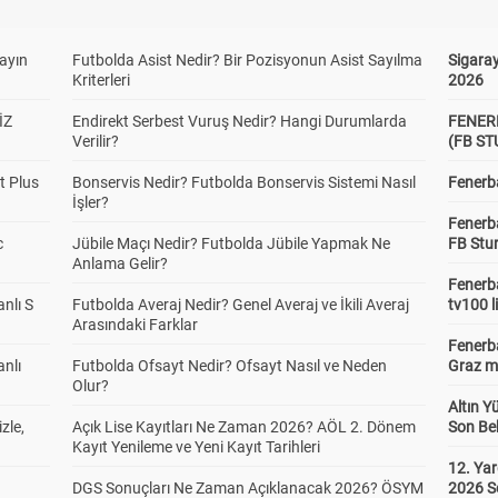
yayın
Futbolda Asist Nedir? Bir Pozisyonun Asist Sayılma
Sigaray
Kriterleri
2026
İZ
Endirekt Serbest Vuruş Nedir? Hangi Durumlarda
FENER
Verilir?
(FB S
t Plus
Bonservis Nedir? Futbolda Bonservis Sistemi Nasıl
Fenerba
İşler?
Fenerb
c
Jübile Maçı Nedir? Futbolda Jübile Yapmak Ne
FB Stu
Anlama Gelir?
Fenerba
anlı S
Futbolda Averaj Nedir? Genel Averaj ve İkili Averaj
tv100 l
Arasındaki Farklar
Fenerba
anlı
Futbolda Ofsayt Nedir? Ofsayt Nasıl ve Neden
Graz ma
Olur?
Altın Y
zle,
Açık Lise Kayıtları Ne Zaman 2026? AÖL 2. Dönem
Son Bek
Kayıt Yenileme ve Yeni Kayıt Tarihleri
12. Yar
DGS Sonuçları Ne Zaman Açıklanacak 2026? ÖSYM
2026 S