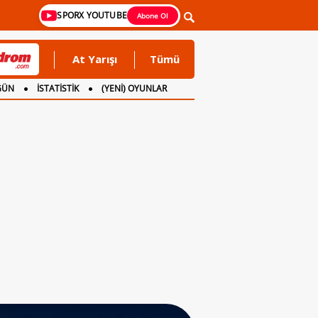
SPORX YOUTUBE
Abone Ol
At Yarışı
Tümü
GÜN
İSTATİSTİK
(YENİ) OYUNLAR