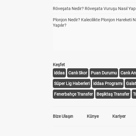
Röveşata Nedir? Röveşata Vuruşu Nasıl Yapı
Plonjon Nedir? Kalecilikte Plonjon Hareketi N
Yapılır?
Keşfet
iddaa
Canlı Skor
Puan Durumu
Canlı An
Süper Lig Haberleri
iddaa Programı
Gala
Fenerbahçe Transfer
Beşiktaş Transfer
T
Bize Ulaşın
Künye
Kariyer