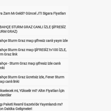
a Zam Mı Geldi? Güncel JTI Sigara Fiyatları
BAHÇE STURM GRAZ CANLI İZLE ŞİFRESİZ
TURM GRAZ)
hçe Sturm Graz maçı şifresiz canlı yayın izle
ahçe Sturm Graz maçı ŞİFRESİZ tv100 İZLE,
rm Graz link
hçe - Sturm Graz maçı şifresiz izle canlı
inki
hçe Sturm Graz ücretsiz izle, Fener Sturm
çı canlı linki
ükselecek mi, Yükselir mi? Altın Fiyatları İçin
lentiler
gı Paketi Resmî Gazete'de Yayımlandı mı?
on Dakika Gelişmeleri