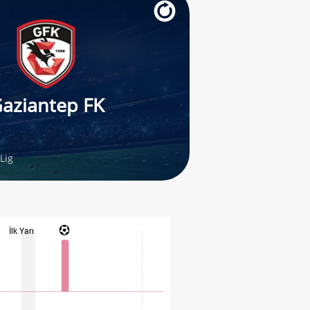
aziantep FK
Lig
İlk Yarı