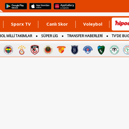
Sporx TV
Canlı Skor
Voleybol
OL MİLLİ TAKIMLAR
SÜPER LİG
TRANSFER HABERLERİ
TV'DE BU