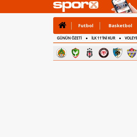
Futbol
Basketbol
GÜNÜN ÖZETİ
İLK 11'İNİ KUR
VOLEYB
CANLI ANLATIM
İNGİLTERE