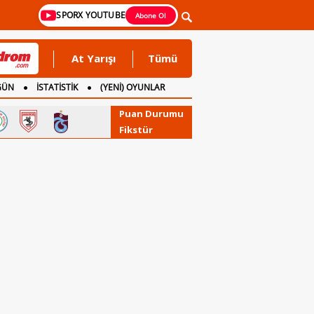
SPORX YOUTUBE
Abone Ol
At Yarışı
Tümü
GÜN
İSTATİSTİK
(YENİ) OYUNLAR
Puan Durumu
Fikstür