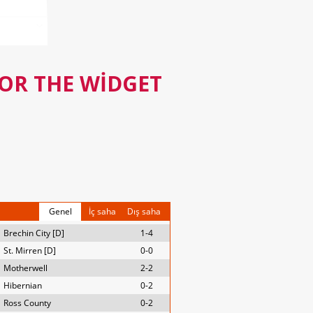
FOR THE WIDGET
Genel
İç saha
Dış saha
Brechin City [D]
1-4
St. Mirren [D]
0-0
Motherwell
2-2
Hibernian
0-2
Ross County
0-2