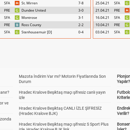
SFA
St. Mirren
7-8
25.04.21
SFA
PRE
Dundee United
3-0
21.04.21
PRE
SFA
Montrose
3-1
16.04.21
SFA
PRE
Ross County
2-2
10.04.21
PRE
SFA
Stenhousemuir [D]
0-4
03.04.21
SFA
Mazota İndirim Var mı? Motorin Fiyatlarında Son
Plonjon
Durum
Yapılır
anır?
Hradec Kralove Beşiktaş maçı şifresiz canlı yayın
Futbold
izle
Kriterle
or ve
Hradec Kralove Beşiktaş CANLI İZLE ŞİFRESİZ
Endire
(Hradec Kralove BJK)
Verilir?
ezonda
Hradec Kralove Beşiktaş maçı şifresiz S Sport Plus
Bonserv
izle, Hradec Kralove BJK link
İşler?