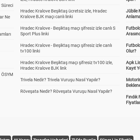
 Süreci
Hradec Kralove Beşiktaş ücretsiz izle, Hradec
Jübile
Kralove BJK maçı canlı linki
Anlama
ar Ne
Hradec Kralove - Beşiktaş maçı şifresiz izle canlı S
Futbold
Sport Plus linki
Arasınd
amları
Hradec Kralove - Beşiktaş maçı şifresiz izle canlı
Futbol
tv100 linki
Olur?
Hradec Kralove Beşiktaş maçı şifresiz tv100 izle,
Açık L
Hradec Kralove BJK link
Kayıt Y
? ÖSYM
Trivela Nedir? Trivela Vuruşu Nasıl Yapılır?
Motorin
Beklene
Röveşata Nedir? Röveşata Vuruşu Nasıl Yapılır?
Fındık 
Fiyatla