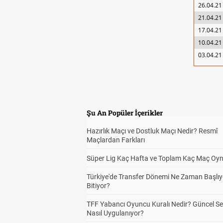
26.04.21
21.04.21
17.04.21
10.04.21
03.04.21
Şu An Popüler İçerikler
Hazırlık Maçı ve Dostluk Maçı Nedir? Resmî
Maçlardan Farkları
Süper Lig Kaç Hafta ve Toplam Kaç Maç Oyn
Türkiye'de Transfer Dönemi Ne Zaman Başlıy
Bitiyor?
TFF Yabancı Oyuncu Kuralı Nedir? Güncel S
Nasıl Uygulanıyor?