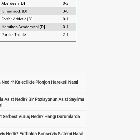
Aberdeen [D]
0-3
Kilmarnock [D]
3-0
Forfar Athletic [D]
0-1
Hamilton Academical [D]
0-1
Partick Thistle
2-1
 Nedir? Kalecilikte Plonjon Hareketi Nasıl
?
a Asist Nedir? Bir Pozisyonun Asist Sayılma
ri
kt Serbest Vuruş Nedir? Hangi Durumlarda
is Nedir? Futbolda Bonservis Sistemi Nasıl