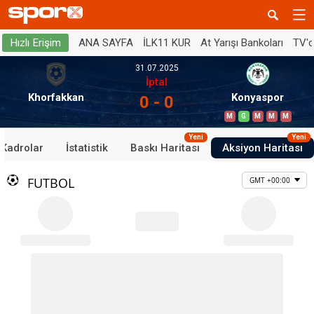
ANA SAYFA
İLK11 KUR
At Yarışı Bankoları
TV'
Hızlı Erişim
31.07.2025
İptal
Khorfakkan
Konyaspor
0 - 0
M
G
M
M
M
Yeni
Yeni
Kadrolar
İstatistik
Baskı Haritası
Aksiyon Haritası
FUTBOL
GMT +00:00