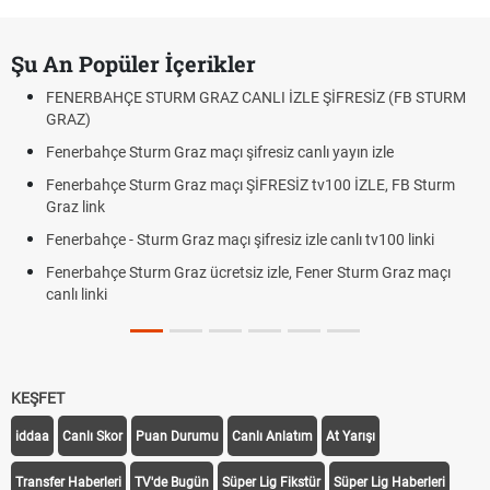
Şu An Popüler İçerikler
FENERBAHÇE STURM GRAZ CANLI İZLE ŞİFRESİZ (FB STURM
GRAZ)
Fenerbahçe Sturm Graz maçı şifresiz canlı yayın izle
Fenerbahçe Sturm Graz maçı ŞİFRESİZ tv100 İZLE, FB Sturm
Graz link
Fenerbahçe - Sturm Graz maçı şifresiz izle canlı tv100 linki
Fenerbahçe Sturm Graz ücretsiz izle, Fener Sturm Graz maçı
canlı linki
KEŞFET
iddaa
Canlı Skor
Puan Durumu
Canlı Anlatım
At Yarışı
Transfer Haberleri
TV'de Bugün
Süper Lig Fikstür
Süper Lig Haberleri