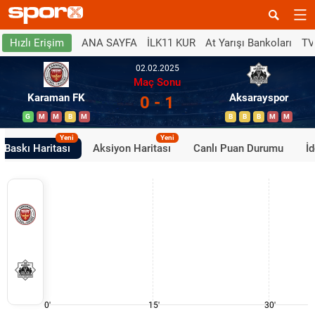
ANA SAYFA
İLK11 KUR
At Yarışı Bankoları
TV
Hızlı Erişim
02.02.2025
Maç Sonu
Karaman FK
Aksarayspor
0 - 1
G
M
M
B
M
B
B
B
M
M
Yeni
Yeni
Baskı Haritası
Aksiyon Haritası
Canlı Puan Durumu
İ
0'
15'
30'