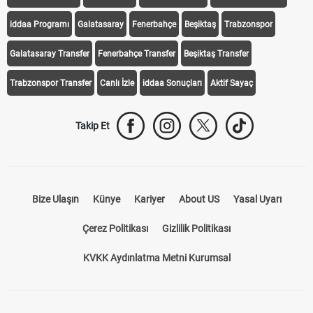
iddaa Programı
Galatasaray
Fenerbahçe
Beşiktaş
Trabzonspor
Galatasaray Transfer
Fenerbahçe Transfer
Beşiktaş Transfer
Trabzonspor Transfer
Canlı İzle
iddaa Sonuçları
Aktif Sayaç
Takip Et
Bize Ulaşın
Künye
Kariyer
About US
Yasal Uyarı
Çerez Politikası
Gizlilik Politikası
KVKK Aydınlatma Metni Kurumsal