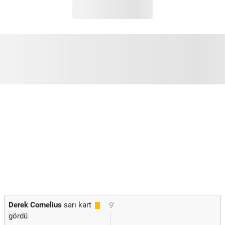
Derek Cornelius
sarı kart
9'
gördü