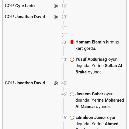
GOL!
Cyle Larin
16'
GOL!
Jonathan David
29'
31'
31'
Homam Elamin
kırmızı
33'
kart gördü.
Yusuf Abdurisag
oyun
40'
dışında. Yerine
Sultan Al
Brake
oyunda.
GOL!
Jonathan David
45'
Jassem Gaber
oyun
46'
dışında. Yerine
Mohamed
Al Mannai
oyunda.
Edmilson Junior
oyun
46'
dışında. Yerine
Ahmed