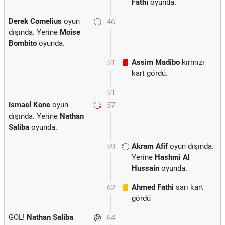
Fathi
oyunda.
Derek Cornelius
oyun
46'
dışında. Yerine
Moise
Bombito
oyunda.
Assim Madibo
kırmızı
51'
kart gördü.
51'
Ismael Kone
oyun
57'
dışında. Yerine
Nathan
Saliba
oyunda.
Akram Afif
oyun dışında.
59'
Yerine
Hashmi Al
Hussain
oyunda.
Ahmed Fathi
sarı kart
62'
gördü
GOL!
Nathan Saliba
64'