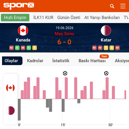
İLK11 KUR
Günün Özeti
At Yarışı Bankoları
TV
Hızlı Erişim
19.06.2026
Maç Sonu
Kanada
Katar
6 - 0
M
G
M
G
B
M
M
B
B
M
Yeni
Olaylar
Kadrolar
İstatistik
Baskı Haritası
Aksiyon
0'
15'
30'