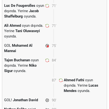
Luc De Fougerolles
oyun
71'
dışında. Yerine
Jacob
Shaffelburg
oyunda.
Ali Ahmed
oyun dışında.
71'
Yerine
Tani Oluwaseyi
oyunda.
GOL
Mohamed Al
75'
Mannai
Tajon Buchanan
oyun
84'
dışında. Yerine
Niko
Sigur
oyunda.
Ahmed Fathi
oyun
87'
dışında. Yerine
Lucas
Mendes
oyunda.
GOL!
Jonathan David
90'